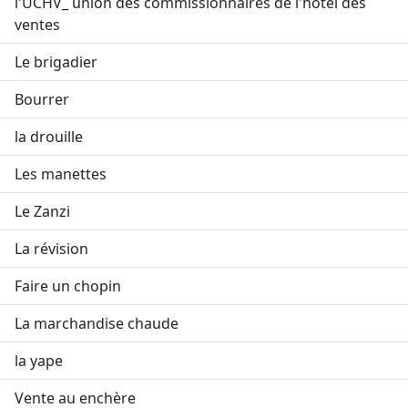
l'UCHV_ union des commissionnaires de l'hôtel des
ventes
Le brigadier
Bourrer
la drouille
Les manettes
Le Zanzi
La révision
Faire un chopin
La marchandise chaude
la yape
Vente au enchère