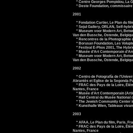
* Centre Georges Pompidou, La Grâ
* Deste Foundation, commissaire 
2001
* Fondation Cartier, Le Plan du fi
* Sejul Gallery, ORLAN, Self-hybr
* Museum voor Modern Art, Betwee
Van den Bussche, Ostende, Belgiqu
* Rencontres de la Photographie d
* Borusan Foundation, Les Volupté
* Festival E-Phos 2001, The Hybri
* Musée d’Art Contemporain d’Anve
* Museum voor Modern Art, Betwee
Van den Bussche, Ostende, Belgiqu
2002
* Centro de Fotografía de l'Unive
Abrantès et Eglise de la Segonda 
* FRAC des Pays de la Loire, Élém
Nantes, France
* Musée d'Art Contemporain (Artiu
* Hall Central du Musée National 
* The Jewish Community Center in
* Kunsthalle Wien, Tableaux vivant
2003
* AFAA, Le Plan du film, Paris, Fr
* FRAC des Pays de la Loire, Élém
Nantes, France