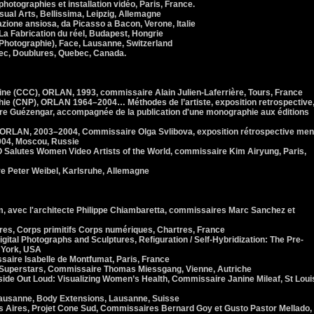
hotographies et installation vidéo, Paris, France.
al Arts, Bellissima, Leipzig, Allemagne
zione ansiosa, da Picasso a Bacon, Verone, Italie
 Fabrication du réel, Budapest, Hongrie
Photographie), Face, Lausanne, Switzerland
c, Doublures, Quebec, Canada.
e (CCC), ORLAN, 1993, commissaire Alain Julien-Laferrière, Tours, France
hie (CNP), ORLAN 1964–2004… Méthodes de l’artiste, exposition retrospective
re Guézengar, accompagnée de la publication d'une monographie aux éditions
RLAN, 2003–2004, Commissaire Olga Svlibova, exposition rétrospective me
004, Moscou, Russie
utes Women Video Artists of the World, commissaire Kim Airyung, Paris,
 Peter Weibel, Karlsruhe, Allemagne
 avec l'architecte Philippe Chiambaretta, commissaires Marc Sanchez et
s, Corps primitifs Corps numériques, Chartres, France
tal Photographs and Sculptures, Refiguration / Self-Hybridization: The Pre-
 York, USA
aire Isabelle de Montfumat, Paris, France
Superstars, Commissaire Thomas Miessgang, Vienne, Autriche
de Out Loud: Visualizing Women’s Health, Commissaire Janine Mileaf, St Loui
ausanne, Body Extensions, Lausanne, Suisse
Aires, Projet Cone Sud, Commissaires Bernard Goy et Gusto Pastor Mellado,