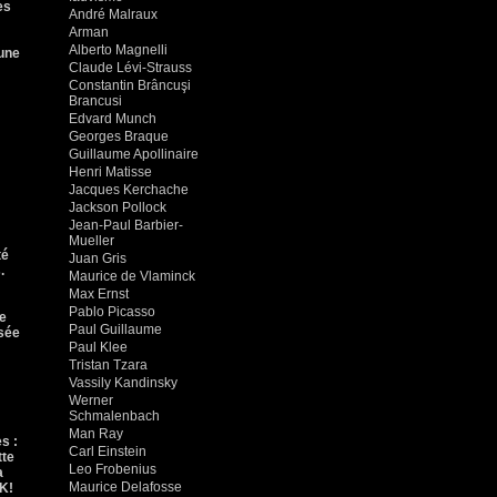
es
André Malraux
Arman
Alberto Magnelli
 une
Claude Lévi-Strauss
Constantin Brâncuşi
Brancusi
Edvard Munch
Georges Braque
Guillaume Apollinaire
Henri Matisse
Jacques Kerchache
Jackson Pollock
Jean-Paul Barbier-
Mueller
té
Juan Gris
.
Maurice de Vlaminck
Max Ernst
Pablo Picasso
te
Paul Guillaume
usée
Paul Klee
Tristan Tzara
Vassily Kandinsky
Werner
Schmalenbach
Man Ray
s :
Carl Einstein
tte
Leo Frobenius
a
Maurice Delafosse
CK!