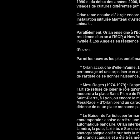
1990 et du début des années 2000, les
visages de cultures différentes (am
Orlan tente ensuite d'élargir encore
installation intitulée Manteau d'Arleq
animale.
Parallèlement, Orlan enseigne à l'Éc
résidence d'un an à l'ISCP, à New Yor
invitée à Los Angeles en résidence 
Œuvres
Parmi les œuvres les plus emblémati
* Orlan accouche d'elle-m'aime, 19
personnage tel un corps inerte et 
de l'artiste de se donner naissance,
* MesuRages (1974-1979) : l'appella
l'artiste refuse de jouer le rôle qu'o
mesurera la place Saint-Pierre de 
Saint-Pierre, à Lyon, ou encore le 
MesuRage » d'Orlan prend un caractèr
défense de cette place menacée pa
* Le Baiser de l'artiste, performanc
contemporain : assise derrière une
automatique bancaire, Orlan interpe
la mère, la pute, l'artiste. » Sur un
photographique collée sur bois la mo
fait grand scandale et a été très m