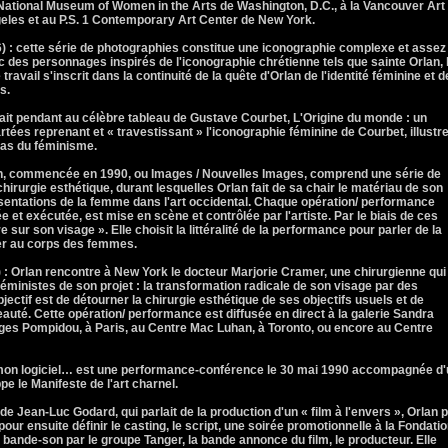
 National Museum of Women in the Arts de Washington, D.C., à la Vancouver Art
les et au P.S. 1 Contemporary Art Center de New York.
: cette série de photographies constitue une iconographie complexe et assez
ec des personnages inspirés de l'iconographie chrétienne tels que sainte Orlan, 
travail s'inscrit dans la continuité de la quête d'Orlan de l'identité féminine et d
s.
fait pendant au célèbre tableau de Gustave Courbet, L'Origine du monde : un
tées reprenant et « travestissant » l'iconographie féminine de Courbet, illustre
 pas du féminisme.
n, commencée en 1990, ou Images / Nouvelles Images, comprend une série de
irurgie esthétique, durant lesquelles Orlan fait de sa chair le matériau de son
ésentations de la femme dans l'art occidental. Chaque opération/ performance
t exécutée, est mise en scène et contrôlée par l'artiste. Par le biais de ces
re sur son visage ». Elle choisit la littéralité de la performance pour parler de la
lier au corps des femmes.
Orlan rencontre à New York le docteur Marjorie Cramer, une chirurgienne qui
 féministes de son projet : la transformation radicale de son visage par des
ectif est de détourner la chirurgie esthétique de ses objectifs usuels et de
uté. Cette opération/ performance est diffusée en direct à la galerie Sandra
ges Pompidou, à Paris, au Centre Mac Luhan, à Toronto, ou encore au Centre
on logiciel… est une performance-conférence le 30 mai 1990 accompagnée d'
pe le Manifeste de l'art charnel.
 de Jean-Luc Godard, qui parlait de la production d'un « film à l'envers », Orlan p
our ensuite définir le casting, le script, une soirée promotionnelle à la Fondati
 bande-son par le groupe Tanger, la bande annonce du film, le producteur. Elle