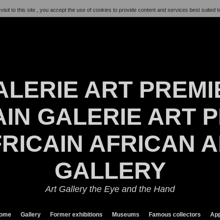
visit to this site , you accept the use of cookies to provide content and services best suited t
ALERIE ART PREMI
IN GALERIE ART P
RICAIN AFRICAN 
GALLERY
Art Gallery the Eye and the Hand
ome
Gallery
Former exhibitions
Museums
Famous collectors
App