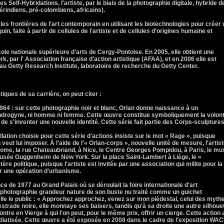
 Self-Hybridations, l'artiste, par le biais de la photographie digitale, hybride d
érindiens, pré-colombiens, africains).
 les frontières de l'art contemporain en utilisant les biotechnologies pour créer
uin, faite à partir de cellules de l'artiste et de cellules d'origines humaine et
ole nationale supérieure d'arts de Cergy-Pontoise. En 2005, elle obtient une
k, par l' Association française d'action artistique (AFAA), et en 2006 elle est
au Getty Research Institute, laboratoire de recherche du Getty Center.
ques de sa carrière, on peut citer :
64 : sur cette photographie noir et blanc, Orlan donne naissance à un
androgyne, ni homme ni femme. Cette œuvre constitue symboliquement la volon
 de s'inventer une nouvelle identité. Cette série fait partie des Corps-sculptures
tion choisie pour cette série d'actions insiste sur le mot « Rage », puisque
n veut lui imposer. À l'aide de l'« Orlan-corps », nouvelle unité de mesure, l'artis
Rome, la rue Chateaubriand, à Nice, le Centre Georges Pompidou, à Paris, le m
musée Guggenheim de New York. Sur la place Saint-Lambert à Liège, le «
e politique, puisque l'artiste est invitée par une association qui milite pour la
r une opération d'urbanisme.
e de 1977 au Grand Palais où se déroulait la foire internationale d'art
 photographie grandeur nature de son buste nu traité comme un guichet
lle le public : « Approchez approchez, venez sur mon piédestal, celui des mythe
e estrade noire, elle monnaye ses baisers, tandis qu'à sa droite une autre silhoue
ntre en Vierge à qui l'on peut, pour le même prix, offrir un cierge. Cette action 
édiatisée. Cette œuvre a été exposée en 2008 dans le cadre de l'exposition WA