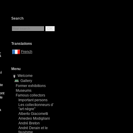
Search
OK
Translations
,
French
à
Menu
si
Welcome
Gallery
te
Former exhibitions
Museums
ont
Famous collectors
de
Important persons
Les collectionneurs d'
"art nègre"
a
Alberto Giacometti
Amedeo Modigliani
André Breton
André Derain et le
fauvisme