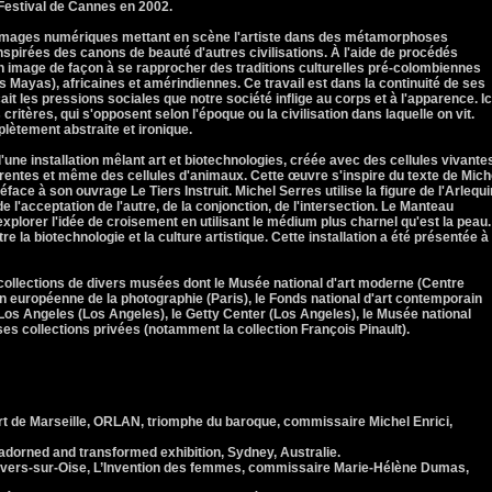
 Festival de Cannes en 2002.
 images numériques mettant en scène l'artiste dans des métamorphoses
 inspirées des canons de beauté d'autres civilisations. À l'aide de procédés
n image de façon à se rapprocher des traditions culturelles pré-colombiennes
Mayas), africaines et amérindiennes. Ce travail est dans la continuité de ses
 les pressions sociales que notre société inflige au corps et à l'apparence. Ic
critères, qui s'opposent selon l'époque ou la civilisation dans laquelle on vit.
lètement abstraite et ironique.
'une installation mêlant art et biotechnologies, créée avec des cellules vivante
fferentes et même des cellules d'animaux. Cette œuvre s'inspire du texte de Mich
éface à son ouvrage Le Tiers Instruit. Michel Serres utilise la figure de l'Arlequi
'acceptation de l'autre, de la conjonction, de l'intersection. Le Manteau
xplorer l'idée de croisement en utilisant le médium plus charnel qu'est la peau. 
e la biotechnologie et la culture artistique. Cette installation a été présentée à
collections de divers musées dont le Musée national d'art moderne (Centre
 européenne de la photographie (Paris), le Fonds national d'art contemporain
 Los Angeles (Los Angeles), le Getty Center (Los Angeles), le Musée national
ses collections privées (notamment la collection François Pinault).
rt de Marseille, ORLAN, triomphe du baroque, commissaire Michel Enrici,
orned and transformed exhibition, Sydney, Australie.
vers-sur-Oise, L’Invention des femmes, commissaire Marie-Hélène Dumas,