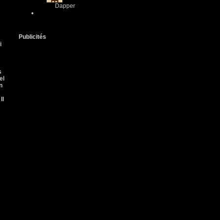
Dapper
Publicités
i
s
el
n
Il