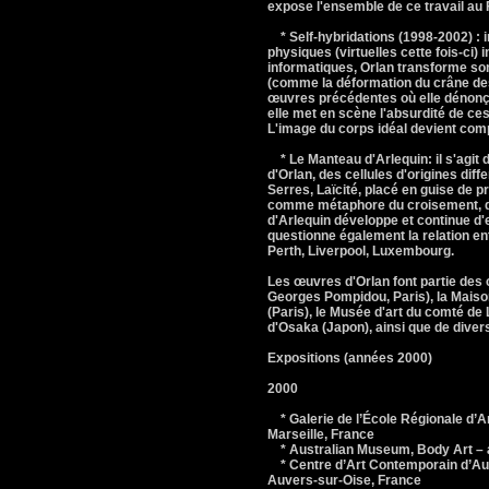
expose l'ensemble de ce travail au
* Self-hybridations (1998-2002) :
physiques (virtuelles cette fois-ci)
informatiques, Orlan transforme so
(comme la déformation du crâne des 
œuvres précédentes où elle dénonçait
elle met en scène l'absurdité de ces 
L'image du corps idéal devient comp
* Le Manteau d'Arlequin: il s'agit d
d'Orlan, des cellules d'origines di
Serres, Laïcité, placé en guise de pr
comme métaphore du croisement, de l
d'Arlequin développe et continue d'e
questionne également la relation entr
Perth, Liverpool, Luxembourg.
Les œuvres d'Orlan font partie des 
Georges Pompidou, Paris), la Maison
(Paris), le Musée d'art du comté de
d'Osaka (Japon), ainsi que de diver
Expositions (années 2000)
2000
* Galerie de l’École Régionale d’A
Marseille, France
* Australian Museum, Body Art – ad
* Centre d’Art Contemporain d’Au
Auvers-sur-Oise, France