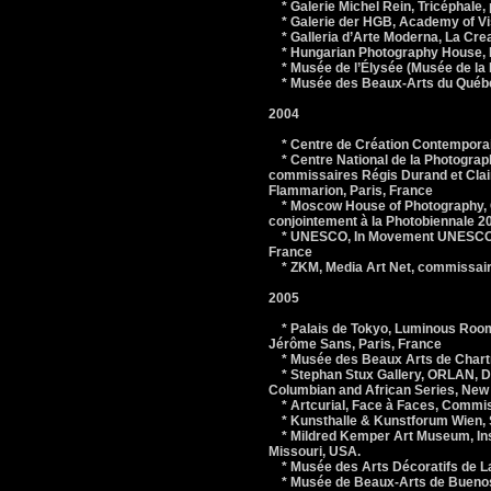
* Galerie Michel Rein, Tricéphale, p
* Galerie der HGB, Academy of Visu
* Galleria d’Arte Moderna, La Crea
* Hungarian Photography House, La
* Musée de l’Élysée (Musée de la 
* Musée des Beaux-Arts du Québe
2004
* Centre de Création Contemporain
* Centre National de la Photograp
commissaires Régis Durand et Clai
Flammarion, Paris, France
* Moscow House of Photography, O
conjointement à la Photobiennale 2
* UNESCO, In Movement UNESCO Sal
France
* ZKM, Media Art Net, commissaire
2005
* Palais de Tokyo, Luminous Room,
Jérôme Sans, Paris, France
* Musée des Beaux Arts de Chartre
* Stephan Stux Gallery, ORLAN, Digi
Columbian and African Series, New
* Artcurial, Face à Faces, Commiss
* Kunsthalle & Kunstforum Wien, 
* Mildred Kemper Art Museum, Insi
Missouri, USA.
* Musée des Arts Décoratifs de L
* Musée de Beaux-Arts de Buenos 