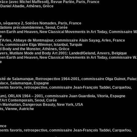
ce (avec Michel Maffesoli), Revue Parlée, Paris, France
Daniel Abadie, Athènes, Grèce
lm, séquence 2, Soirées Nomades, Paris, France
idations précolombiennes, Seoul, Corée
n Earth and Heaven, New Classical Movements in Art Today, Commissaire W
e
’Arles, Abbaye de Montmajour, commissaire Alain Sayag, Arles, France
s, commissaire Elga Wimmer, Istanbul, Turquie
d Body and the Monster, Athènes, Grèce
rs, Mutilate Mode and Body Art 2001: Landed/Geland, Anvers, Belgique
n Earth and Heaven, New Classical Movements in Art Today, commissaire W.
e
rsité de Salamanque, Retrospective 1964-2001, commissaire Olga Guinot, Pala
Palace, Salamanque, Espagne
ents favoris, retrospective, commissaire Jean-François Taddei, Carquefou,
m), ORLAN 1964 – 2001, commissaire Juan Guardiola, Vitoria, Espagne
d'Art Contemporain, Seoul, Corée
 Manhattan, Dangerous Beauty, New York, USA
s, Vienne, Autriche
ance
ents favoris, retrospective, commissaire Jean-François Taddei, Carquefou,