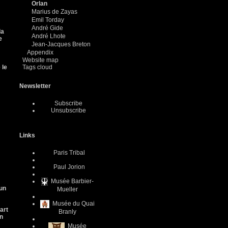
Orlan
Marius de Zayas
Emil Torday
André Gide
la
André Lhote
e
Jean-Jacques Breton
Appendix
Website map
 le
Tags cloud
Newsletter
Subscribe
Unsubscribe
Links
Paris Tribal
Paul Jorion
Musée Barbier-
un
Mueller
Musée du Quai
art
Branly
on
Musée