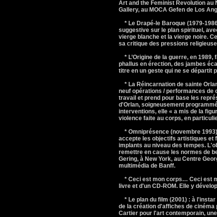
Art and the Feminist Revolution au
Gallery, au MOCA Gefen de Los Ange
* Le Drapé-le Baroque (1979-1986) 
suggestive sur le plan spirituel, av
vierge blanche et la vierge noire. Ce 
sa critique des pressions religieuse
* L’Origine de la guerre, en 1989, 
phallus en érection, des jambes écar
titre en un geste qui ne se départit
* La Réincarnation de sainte Orla
neuf opérations / performances de ch
travail et prend pour base les repr
d'Orlan, soigneusement programmée e
interventions, elle « a mis de la figu
violence faite au corps, en particu
* Omniprésence (novembre 1993) : 
accepte les objectifs artistiques et
implants au niveau des tempes. L'obj
remettre en cause les normes de bea
Gering, à New York, au Centre Geor
multimédia de Banff.
* Ceci est mon corps… Ceci est m
livre et d'un CD-ROM. Elle y dévelop
* Le plan du film (2001) : à l'instar
de la création d'affiches de cinéma p
Cartier pour l'art contemporain, une