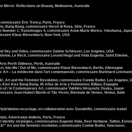
or Mirror: Reflections on Beauty, Melbourne, Australie
commissaire Eric Troncy, Paris, France
e, Bang Bang, commissaire Hervé di Rosa, Sète, France
Number 1, Transimages 4, commissaire Anne-Marie Morice, Yokohama, Japo
issaire Klaus Biesenbach, New York, USA
and Sky and Video, commissaire Sabine Schlosser, Los Angeles, USA
enne, Le Récit, commissaire Lorand Hegyi and Viola Eugenio, Saint Etienne,
rts Perth Stillness, Perth, Australie
t, Into Me / Out of Me, commissaire Klaus Biesenbach, Berlin, Allemagne
 Art – La médecine dans l'art contemporain, commissaire Burkhard Leismann
 Art and the Feminist Revolution, commissaire Connie Butler, Los Angeles, 
, Kiss Kiss Bang Bang, 45 Años de Arte y Feminismo, Bilbao, Espagne
 of / in Contemporary Art, commissaire Yukihiro Hiroyoshi, Osaka, Japon
aire Jean-Hubert Martin et Tijs Visser, Biennale de Venise, Venise, Italie
ybridation-recyclage, en collaboration avec Davidelfin, commissaire Isabel
tion, Americains-Indiens, Paris, France
 identity stratégies, commissaires Eugenio Viola, Reet Varblane, Tallinn, Eston
!” Art and the feminist revolution, commissaire Connie Butler, Vancouver,