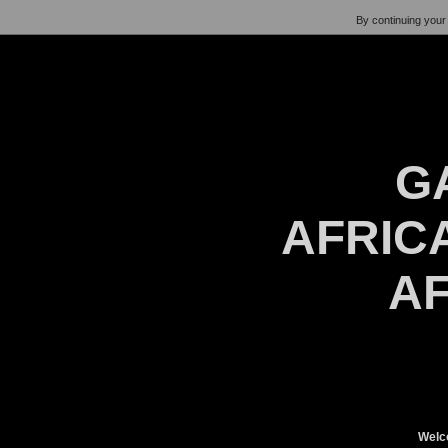
By continuing your 
G
AFRICA
AF
Welc