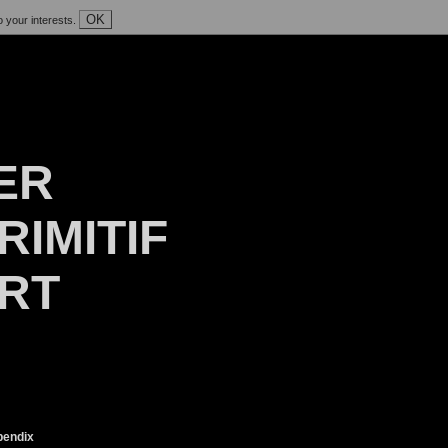
OK
o your interests.
ER
RIMITIF
ART
endix