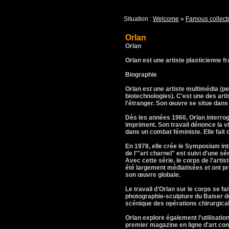
Situation :
Welcome
»
Famous collect
Orlan
Orlan
Orlan est une artiste plasticienne f
Biographie
Orlan est une artiste multimédia (p
biotechnologies). C'est une des arti
l'étranger. Son œuvre se situe dan
Dès les années 1960, Orlan interroge
impriment. Son travail dénonce la v
dans un combat féministe. Elle fait d
En 1978, elle crée le Symposium int
de l'"art charnel" est suivi d'une s
Avec cette série, le corps de l'arti
été largement médiatisées et ont pr
son œuvre globale.
Le travail d'Orlan sur le corps se f
photographie-sculpture du Baiser de
scénique des opérations chirurgica
Orlan explore également l'utilisatio
premier magazine en ligne d'art con