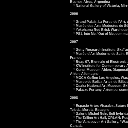
Buenos Aires, Argentina
* National Gallery of Victoria, Mirr
2006
* Grand Palais, La Force de l'Art, 
* Musée des Arts Modestes de Sèt
* Yokohama Red Brick Warehouse 
* PS1, Into Me / Out of Me, comma
2007
* Getty Research Institute, Skaï 
* Musée d'Art Moderne de Saint-Eti
France
* Beap 07, Biennale of Electronic A
* KW Institute for Contemporary Ar
* Kunst-Museum Ahlen, Diagnostic
Ahlen, Allemagne
* MOCA Geffen Los Angeles, Wack!,
* Museo de Bellas Artes de Bilbao
* Osaka National Art Museum, Skin
* Palazzo Fortuny, Artempo, commiss
2008
* Espacio Artes Visuales, Suture H
Tejeda, Murcia, Espagne
* Galerie Michel Rein, Self hybrida
* The Tallinn Art Hall, ORLAN: Post
* The Vancouver Art Gallery, “Wack
Canada