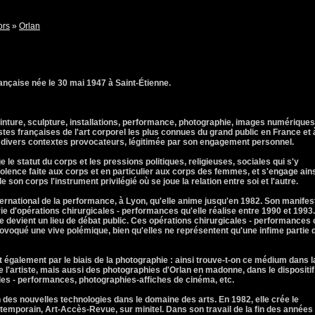
ors
»
Orlan
rançaise née le 30 mai 1947 à Saint-Étienne.
einture, sculpture, installations, performance, photographie, images numériques
stes françaises de l'art corporel les plus connues du grand public en France et 
s divers contextes provocateurs, légitimée par son engagement personnel.
 le statut du corps et les pressions politiques, religieuses, sociales qui s'y
iolence faite aux corps et en particulier aux corps des femmes, et s'engage ain
e son corps l'instrument privilégié où se joue la relation entre soi et l'autre.
ernational de la performance, à Lyon, qu'elle anime jusqu'en 1982. Son manifes
érie d'opérations chirurgicales - performances qu'elle réalise entre 1990 et 1993.
ste devient un lieu de débat public. Ces opérations chirurgicales - performances 
ovoqué une vive polémique, bien qu'elles ne représentent qu'une infime partie 
ait également par le biais de la photographie : ainsi trouve-t-on ce médium dans l
 l'artiste, mais aussi des photographies d'Orlan en madonne, dans le dispositif
les - performances, photographies-affiches de cinéma, etc.
n des nouvelles technologies dans le domaine des arts. En 1982, elle crée le
temporain, Art-Accès-Revue, sur minitel. Dans son travail de la fin des années