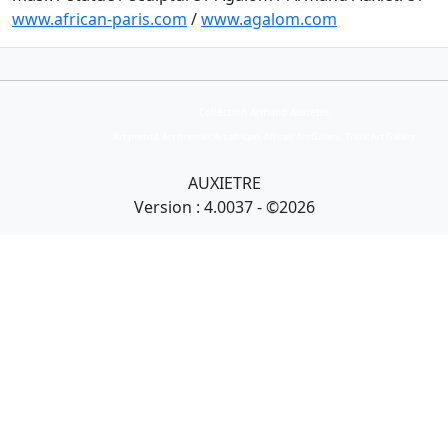
www.african-paris.com
/
www.agalom.com
Collection Armand Auxietre
Art primitif, Art premier, Art africain, African Art Gallery, Tribal Art Gallery
AUXIETRE
Version : 4.0037 - ©2026