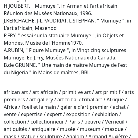
H.JOUBERT, " Mumuye ", in Arman et l'art africain,
Réunion des Musées Nationaux, 1996.
J.KERCHACHE, J-L.PAUDRIAT, L.STEPHAN, " Mumuye ", in
L'art africain, Mazenod
P.FRY, " essai sur la statuaire Mumuye ", in Objets et
Mondes, Musée de l'Homme1970.
A.RUBIN, " Figure Mumuye ", in Vingt cinq sculptures
Mumuye, Ed J.Fry, Musées Nationaux du Canada.
B.de GRUNNE, " Une main de maître Mumuye de l'est
du Nigeria " in Mains de maîtres, BBL
african art / art africain / primitive art / art primitif / arts
premiers / art gallery / art tribal / tribal art / Afrique /
Africa / l'oeil et la main / galerie d'art premier / achat /
vente / expertise / expert / exposition / exhibition /
collection / collectionneur / Paris / oeuvre / Verneuil /
antiquités / antiquaire / musée / museum / masque /
mask / statue / sculpture / Agalom / Armand Auxiètre /