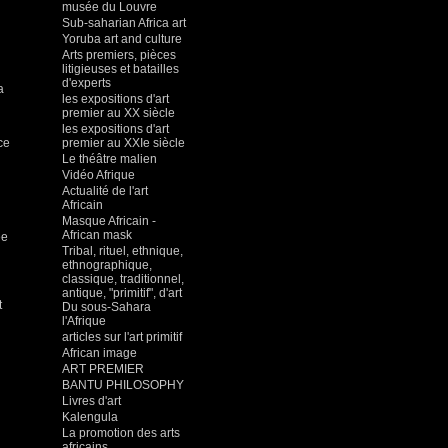
musée du Louvre
Sub-saharian Africa art
Yoruba art and culture
Arts premiers, pièces
litigieuses et batailles
d'experts
a
les expositions d'art
premier au XX siècle
les expositions d'art
ce
premier au XXIe siècle
Le théâtre malien
Vidéo Afrique
Actualité de l'art
Africain
Masque Africain -
African mask
ée
Tribal, rituel, ethnique,
ethnographique,
classique, traditionnel,
antique, "primitif", d'art
t
Du sous-Sahara
l'Afrique
articles sur l'art primitif
African image
ART PREMIER
BANTU PHILOSOPHY
Livres d'art
Kalengula
La promotion des arts
africains