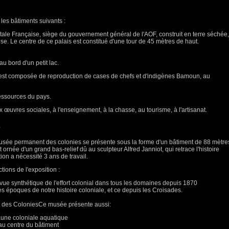
les bâtiments suivants :
ntale Française, siège du gouvernement général de l'AOF, construit en terre séchée,
e. Le centre de ce palais est constitué d'une tour de 45 mètres de haut.
u bord d'un petit lac.
est composée de reproduction de cases de chefs et d'indigènes Bamoun, au
ressources du pays.
x œuvres sociales, à l'enseignement, à la chasse, au tourisme, à l'artisanat.
s
ée permanent des colonies se présente sous la forme d'un bâtiment de 88 mètre
 ornée d'un grand bas-relief dû au sculpteur Alfred Janniot, qui retrace l'histoire
on a nécessité 3 ans de travail.
ions de l'exposition :
 vue synthétique de l'effort colonial dans tous les domaines depuis 1870
les époques de notre histoire coloniale, et ce depuis les Croisades.
 des ColoniesCe musée présente aussi:
faune coloniale aquatique
au centre du bâtiment