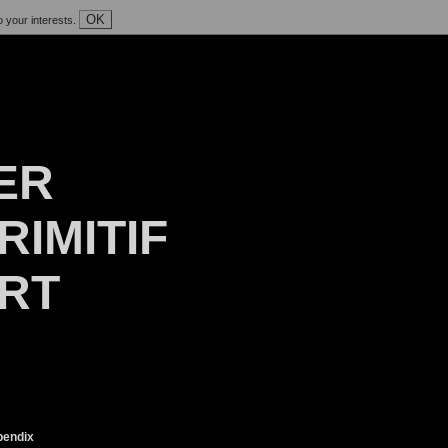
OK
o your interests.
ER
RIMITIF
ART
endix