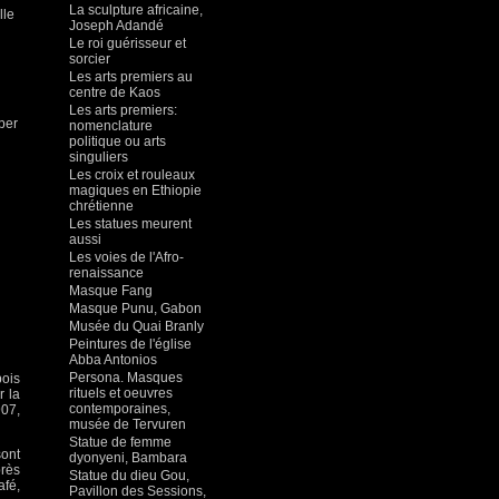
La sculpture africaine,
lle
Joseph Adandé
Le roi guérisseur et
sorcier
Les arts premiers au
centre de Kaos
Les arts premiers:
ber
nomenclature
politique ou arts
singuliers
Les croix et rouleaux
magiques en Ethiopie
chrétienne
Les statues meurent
aussi
Les voies de l'Afro-
renaissance
Masque Fang
Masque Punu, Gabon
Musée du Quai Branly
Peintures de l'église
Abba Antonios
Persona. Masques
bois
rituels et oeuvres
r la
contemporaines,
907,
musée de Tervuren
Statue de femme
sont
dyonyeni, Bambara
près
Statue du dieu Gou,
afé,
Pavillon des Sessions,