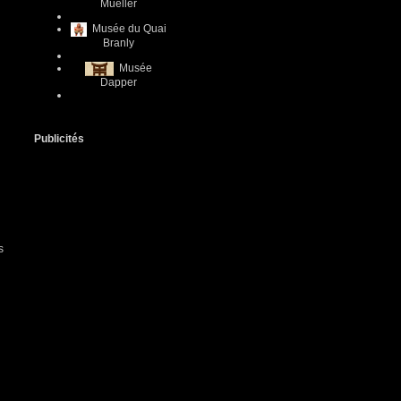
Mueller
Musée du Quai
Branly
Musée
Dapper
Publicités
s