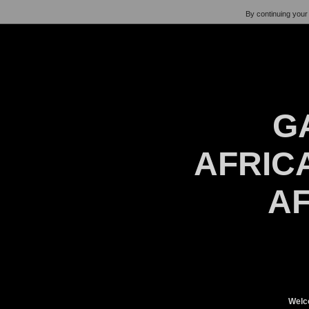
By continuing your 
G
AFRICA
AF
Welc