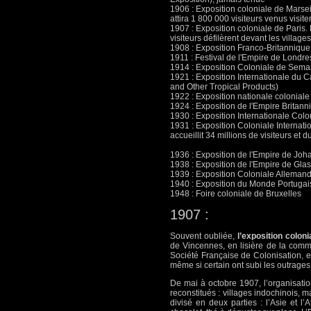
1906 : Exposition coloniale de Marseil
attira 1 800 000 visiteurs venus visit
1907 : Exposition coloniale de Paris. 
visiteurs défilèrent devant les village
1908 : Exposition Franco-Britannique 
1911 : Festival de l'Empire de Londres
1914 : Exposition Coloniale de Semar
1921 : Exposition Internationale du C
and Other Tropical Products)
1922 : Exposition nationale coloniale
1924 : Exposition de l'Empire Britan
1930 : Exposition Internationale Colo
1931 : Exposition Coloniale Internati
accueillit 34 millions de visiteurs et 
1936 : Exposition de l'Empire de Joh
1938 : Exposition de l'Empire de Gla
1939 : Exposition Coloniale Alleman
1940 : Exposition du Monde Portuga
1948 : Foire coloniale de Bruxelles
1907 :
Souvent oubliée,
l’exposition colon
de Vincennes, en lisière de la comm
Société Française de Colonisation, es
même si certain ont subi les outrage
De mai à octobre 1907, l’organisation
reconstitués : villages indochinois,
divisé en deux parties : l’Asie et l’