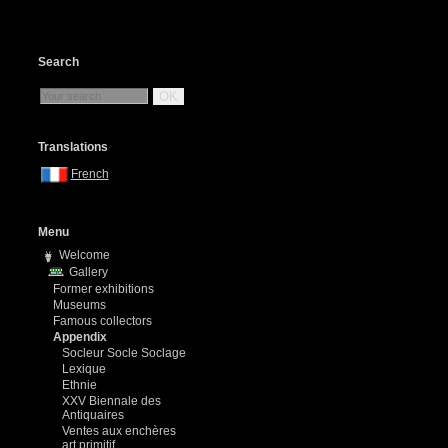
Search
OK
Translations
French
Menu
Welcome
Gallery
Former exhibitions
Museums
Famous collectors
Appendix
Socleur Socle Soclage
Lexique
Ethnie
XXV Biennale des
Antiquaires
Ventes aux enchères
art primitif