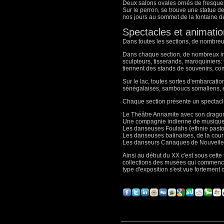
Deux salons ovales ornés de fresque
Sur le perron, se trouve une statue de
nos jours au sommet de la fontaine d
Spectacles et animati
Dans toutes les sections, de nombreus
Dans chaque section, de nombreux indig
sculpteurs, tisserands, maroquiniers: 
tiennent des stands de souvenirs, co
Sur le lac, toutes sortes d'embarcati
sénégalaises, samboucs somaliens, e
Chaque section présente un spectacle
Le Théâtre Annamite avec son drago
Une compagnie indienne de musiqu
Les danseuses Foulahs (ethnie pastora
Les danseuses balinaises, de la cour
Les danseurs Canaques de Nouvelle
Ainsi au début du XX c'est sous cette
collections des musées qui commencent
type d'exposition s'est vue fortement 