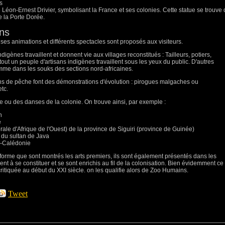
s
 Léon-Ernest Drivier, symbolisant la France et ses colonies. Cette statue se trouve
e la Porte Dorée.
ons
es animations et différents spectacles sont proposés aux visiteurs.
ènes travaillent et donnent vie aux villages reconstitués : Tailleurs, potiers,
tout un peuple d'artisans indigènes travaillent sous les yeux du public. D'autres
mme dans les souks des sections nord-africaines.
ons de pêche font des démonstrations d'évolution : pirogues malgaches ou
tc.
 ou des danses de la colonie. On trouve ainsi, par exemple :
n
e
le d'Afrique de l'Ouest) de la province de Siguiri (province de Guinée)
 du sultan de Java
-Calédonie
 forme que sont montrés les arts premiers, ils sont également présentés dans les
 à se constituer et se sont enrichis au fil de la colonisation. Bien évidemment ce
critiquée au début du XXI siècle. on les qualifie alors de Zoo Humains.
Tweet