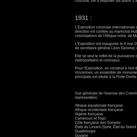
chocolat, thé à déguster sur place. L’
1931 :
L'Exposition coloniale internationale
direction est confiée au maréchal Hub
colonisations de l'Afrique noire, de M
L'Exposition est inaugurée le 6 mai 
de secrétaire général Léon Geismar, 
Elle se veut le reflet de la puissance
métropolitains et coloniaux.
Pour l'Exposition, on construit à l'es
Vincennes, un ensemble de monuments
principale est située à la Porte Dorée
Vue générale de l'avenue des Colonies
représentées :
Afrique équatoriale française
Afrique occidentale française
Algérie française
Cameroun et Togo
Côte française des Somalis
États du Levant (Syrie, État du Grand 
Guadeloupe
Guyane