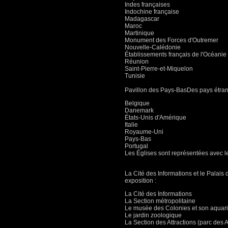
Indes françaises
Indochine française
Madagascar
Maroc
Martinique
Monument des Forces d'Outremer
Nouvelle-Calédonie
Établissements français de l'Océanie
Réunion
Saint-Pierre-et-Miquelon
Tunisie
Pavillon des Pays-BasDes pays étran
Belgique
Danemark
États-Unis d'Amérique
Italie
Royaume-Uni
Pays-Bas
Portugal
Les Églises sont représentées avec le
La Cité des Informations et le Palai
exposition :
La Cité des Informations
La Section métropolitaine
Le musée des Colonies et son aquari
Le jardin zoologique
La Section des Attractions (parc des At