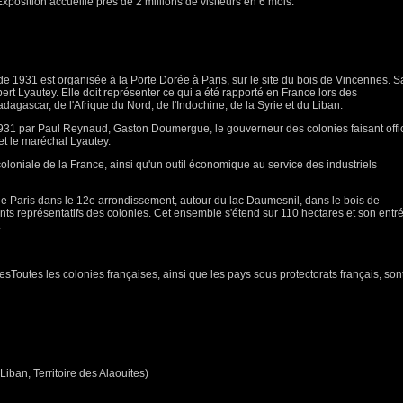
Exposition accueille près de 2 millions de visiteurs en 6 mois.
 de 1931 est organisée à la Porte Dorée à Paris, sur le site du bois de Vincennes. S
ert Lyautey. Elle doit représenter ce qui a été rapporté en France lors des
adagascar, de l'Afrique du Nord, de l'Indochine, de la Syrie et du Liban.
1931 par Paul Reynaud, Gaston Doumergue, le gouverneur des colonies faisant offi
et le maréchal Lyautey.
 coloniale de la France, ainsi qu'un outil économique au service des industriels
t de Paris dans le 12e arrondissement, autour du lac Daumesnil, dans le bois de
 représentatifs des colonies. Cet ensemble s'étend sur 110 hectares et son entr
.
Toutes les colonies françaises, ainsi que les pays sous protectorats français, son
Liban, Territoire des Alaouites)