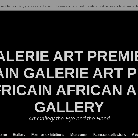
visit to this site , you accept the use of cookies to provide content and services best suited t
ALERIE ART PREMI
IN GALERIE ART P
RICAIN AFRICAN 
GALLERY
Art Gallery the Eye and the Hand
ome
Gallery
Former exhibitions
Museums
Famous collectors
App