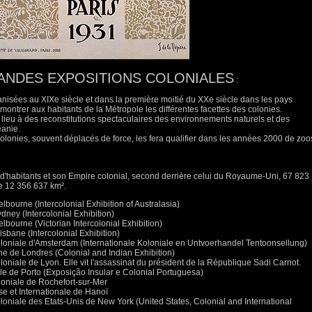
ANDES EXPOSITIONS COLONIALES
:
anisées au XIXe siècle et dans la première moitié du XXe siècle dans les pays
montrer aux habitants de la Métropole les différentes facettes des colonies.
lieu à des reconstitutions spectaculaires des environnements naturels et des
éanie.
colonies, souvent déplacés de force, les fera qualifier dans les années 2000 de zoo
 d'habitants et son Empire colonial, second derrière celui du Royaume-Uni, 67 823
e 12 356 637 km².
lbourne (Intercolonial Exhibition of Australasia)
dney (Intercolonial Exhibition)
lbourne (Victorian Intercolonial Exhibition)
isbane (Intercolonial Exhibition)
Coloniale d'Amsterdam (Internationale Koloniale en Untvoerhandel Tentoonsellung)
ne de Londres (Colonial and Indian Exhibition)
loniale de Lyon. Elle vit l'assassinat du président de la République Sadi Carnot.
ale de Porto (Exposição Insular e Colonial Portuguesa)
oloniale de Rochefort-sur-Mer
se et Internationale de Hanoï
oloniale des Etats-Unis de New York (United States, Colonial and International