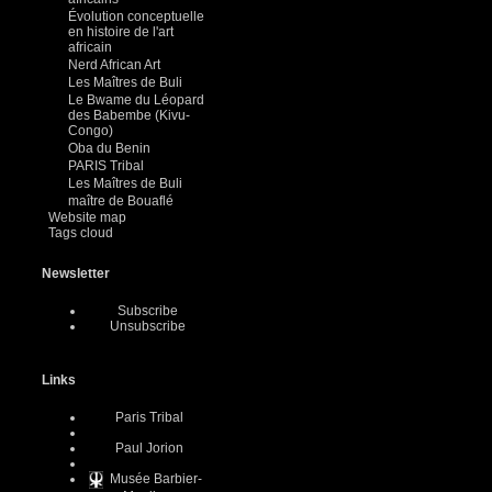
Évolution conceptuelle
en histoire de l'art
africain
Nerd African Art
Les Maîtres de Buli
Le Bwame du Léopard
des Babembe (Kivu-
Congo)
Oba du Benin
PARIS Tribal
Les Maîtres de Buli
maître de Bouaflé
Website map
Tags cloud
Newsletter
Subscribe
Unsubscribe
Links
Paris Tribal
Paul Jorion
Musée Barbier-