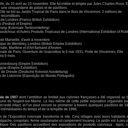
le, du 15 avril au 15 novembre. Elle fut initiée et dirigée par Jules Charles-Roux. E
er une cinquantaine de palais et de pavillons.
Elle se tint au Jardin Tropical de Paris dans le Bois de Vincennes. 2 millions de
s reconstitués.
de Londres (Franco-British Exhibition)
 (Festival of Empire)
ang (Koloniale Tentoonstelling)
aoutchouc et Autres Produits Tropicaux de Londres (International Exhibition of Rub
 de Marseille, d'avril à novembre
nique de Wembley, Londres (British Empire Exhibition)
niale, Maritime et d'Art flamand d'Anvers
onale de Paris. Ouverture de l'exposition le 6 mai 1931, Porte de Vincennes. Elle
dura 6 mois.
annesbourg (Empire Exhibition)
sgow (Empire Exhibition)
d de Dresde (Deutsche Kolonial Ausstellung)
is de Lisbonne (Exposição do Mundo Português)
iale de 1907
dont l’ambition se limitait aux colonies françaises a été organisé au 
une de Nogent-sur-Marne. Le lieu même de cette petite exposition organisée pa
t resté intact, et l’on peut encore se promener à travers quelques pavillons de 1
s irrémédiables du temps et de la tempête de 1998.
 de l’Exposition coloniale transforme le site. Cinq villages avec leurs habitants 
 malgache, congolais, ferme soudanaise et campement touareg. Le jardin est à peu 
Afrique Des pavillons accueillent des expositions de produits coloniaux : tapis, c