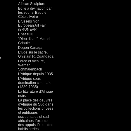
African Sculpture
Boîte à divination par
les souris, Baoulé,
Côte d'Ivoire
Brussels Non
European Art Fair
(BRUNEAF)
Chef zulu
"Dieu d'eau", Marcel
Griaule
Dogon Kanaga
Etude sur le sacré,
Ghislain R. Ogandaga
s
Force et mesure,
Werner
Schmalenbach
L'Afrique depuis 1935
L'Afrique sous
domination coloniale
(1880-1935)
La littérature d'Afrique
noire
La place des oeuvres
d'Afrique du Sud dans
les collections privées
et publiques
occidentales et sud-
africaines: l'exemple
des appuis-tête et des
habits perlés