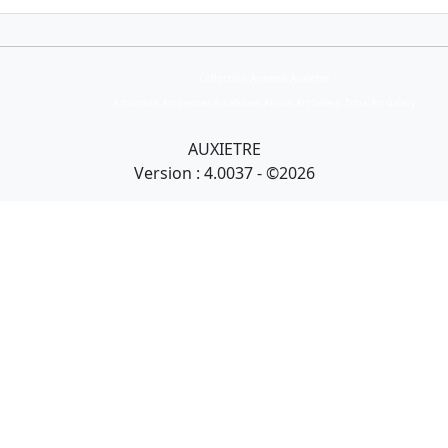
Collection Armand Auxietre
Art primitif, Art premier, Art africain, African Art Gallery, Tribal Art Gallery
AUXIETRE
Version : 4.0037 - ©2026