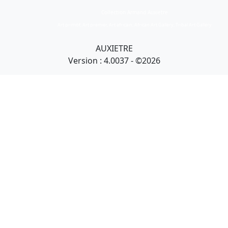
Collection Armand Auxietre
Art primitif, Art premier, Art africain, African Art Gallery, Tribal Art Gallery
AUXIETRE
Version : 4.0037 - ©2026