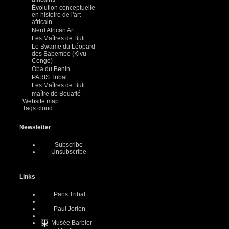
Évolution conceptuelle
en histoire de l'art
africain
Nerd African Art
Les Maîtres de Buli
Le Bwame du Léopard
des Babembe (Kivu-
Congo)
Oba du Benin
PARIS Tribal
Les Maîtres de Buli
maître de Bouaflé
Website map
Tags cloud
Newsletter
Subscribe
Unsubscribe
Links
Paris Tribal
Paul Jorion
Musée Barbier-