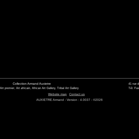
Collection Armand Auxietre
41 rue 
 Art premier, Art africain, African Art Gallery, Tribal Art Gallery
Tél. Fax
Website map
Contact us
AUXIETRE Armand - Version : 4.0037 - ©2026