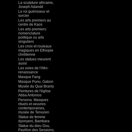
La sculpture africaine,
Joseph Adandé
Le roi guérisseur et
sorcier
Les arts premiers au
centre de Kaos
Les arts premiers:
nomenclature
politique ou arts
singuliers
Les croix et rouleaux
magiques en Ethiopie
chrétienne
Les statues meurent
aussi
Les voies de l'Afro-
renaissance
Masque Fang
Masque Punu, Gabon
Musée du Quai Branly
Peintures de l'église
Abba Antonios
Persona. Masques
rituels et oeuvres
contemporaines,
musée de Tervuren
Statue de femme
dyonyeni, Bambara
Statue du dieu Gou,
Pavillon des Sessions,