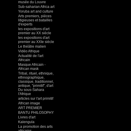
musée du Louvre
Sub-saharian Africa art
Yoruba art and culture
Arts premiers, pièces
litigieuses et batailles
d'experts
les expositions d'art
premier au XX siècle
les expositions d'art
premier au XXIe siècle
Le théâtre malien
Vidéo Afrique
Actualité de l'art
Africain
Masque Africain -
African mask
Tribal, rituel, ethnique,
ethnographique,
classique, traditionnel,
antique, "primitif", d'art
Du sous-Sahara
l'Afrique
articles sur l'art primitif
African image
ART PREMIER
BANTU PHILOSOPHY
Livres d'art
Kalengula
La promotion des arts
africains