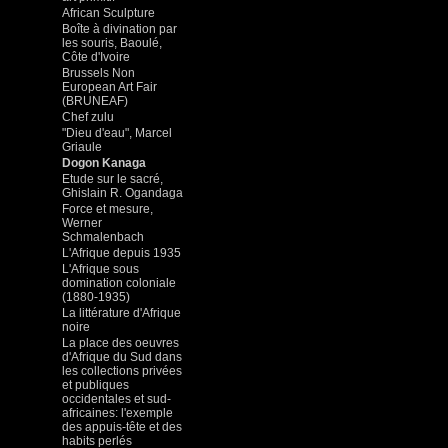
African Sculpture
Boîte à divination par
les souris, Baoulé,
Côte d'Ivoire
Brussels Non
European Art Fair
(BRUNEAF)
Chef zulu
"Dieu d'eau", Marcel
Griaule
Dogon Kanaga
Etude sur le sacré,
Ghislain R. Ogandaga
Force et mesure,
Werner
Schmalenbach
L'Afrique depuis 1935
L'Afrique sous
domination coloniale
(1880-1935)
La littérature d'Afrique
noire
La place des oeuvres
d'Afrique du Sud dans
les collections privées
et publiques
occidentales et sud-
africaines: l'exemple
des appuis-tête et des
habits perlés