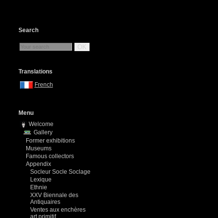
Search
OK
Translations
French
Menu
Welcome
Gallery
Former exhibitions
Museums
Famous collectors
Appendix
Socleur Socle Soclage
Lexique
Ethnie
XXV Biennale des
Antiquaires
Ventes aux enchères
art primitif