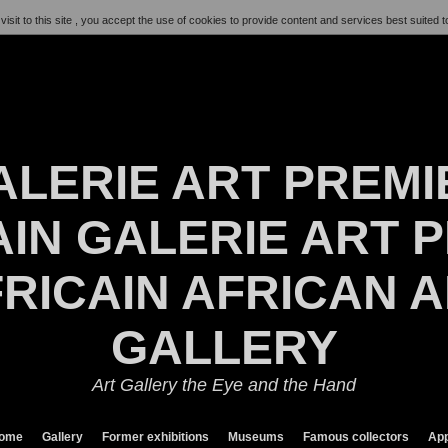
visit to this site , you accept the use of cookies to provide content and services best suited t
ALERIE ART PREMI
IN GALERIE ART P
RICAIN AFRICAN 
GALLERY
Art Gallery the Eye and the Hand
ome
Gallery
Former exhibitions
Museums
Famous collectors
App