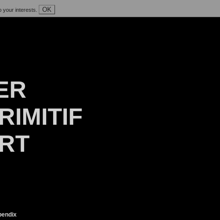
OK
o your interests.
ER
RIMITIF
ART
endix