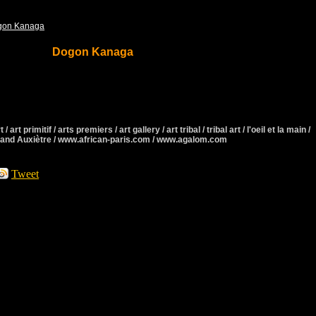
gon Kanaga
Dogon Kanaga
 / art primitif / arts premiers / art gallery / art tribal / tribal art / l'oeil et la main /
rmand Auxiètre / www.african-paris.com / www.agalom.com
Tweet