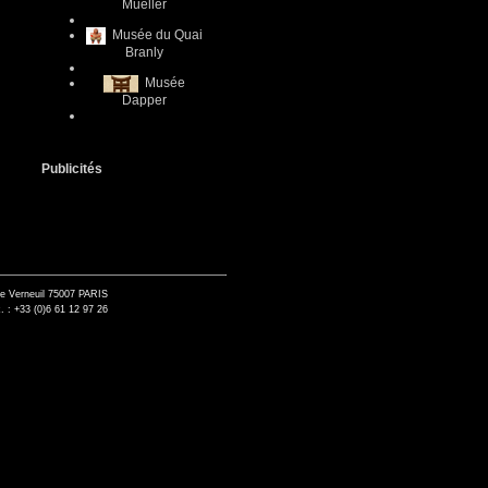
Mueller
Musée du Quai
Branly
Musée
Dapper
Publicités
de Verneuil 75007 PARIS
. : +33 (0)6 61 12 97 26