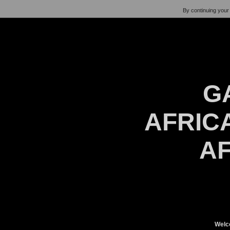
By continuing your 
G
AFRICA
AF
Welc