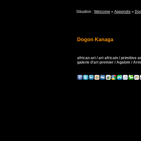
Situation :
Welcome
»
Appendix
»
Do
Dogon Kanaga
african art / art africain / primitive art
galerie d'art premier / Agalom / A