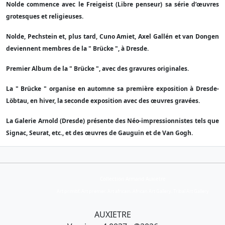
Nolde commence avec le Freigeist (Libre penseur) sa série d’œuvres
grotesques et religieuses.
Nolde, Pechstein et, plus tard, Cuno Amiet, Axel Gallén et van Dongen
deviennent membres de la " Brücke ", à Dresde.
Premier Album de la " Brücke ", avec des gravures originales.
La " Brücke " organise en automne sa première exposition à Dresde-
Löbtau, en hiver, la seconde exposition avec des œuvres gravées.
La Galerie Arnold (Dresde) présente des Néo-impressionnistes tels que
Signac, Seurat, etc., et des œuvres de Gauguin et de Van Gogh.
Collection Armand Auxietre
Art primitif, Art premier, Art africain, African Art Gallery, Tribal Art Gallery
AUXIETRE