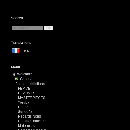
Search
OK
Translations
French
Menu
Welcome
Gallery
Former exhibitions
FEMME
HEAUMES
MASTERPIECES
Yoruba
Dogon
Senoufo
Regards Noirs
Coiffures africaines
Maternités