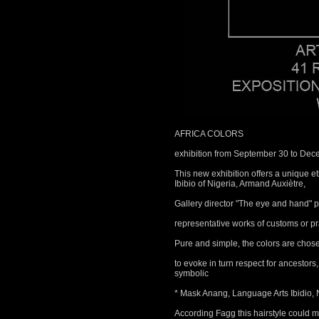
AFRICA COLORS
exhibition from September 30 to Dec
This new exhibition offers a unique et
Ibibio of Nigeria, Armand Auxiètre,
Gallery director "The eye and hand" p
representative works of customs or pra
Pure and simple, the colors are chosen
to evoke in turn respect for ancestors,
symbolic
* Mask Anang, Language Arts Ibidio,
According Fagg this hairstyle could mi