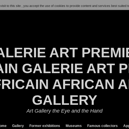
visit to this site , you accept the use of cookies to provide content and services best suited t
ALERIE ART PREMI
IN GALERIE ART P
RICAIN AFRICAN 
GALLERY
Art Gallery the Eye and the Hand
ome
Gallery
Former exhibitions
Museums
Famous collectors
App