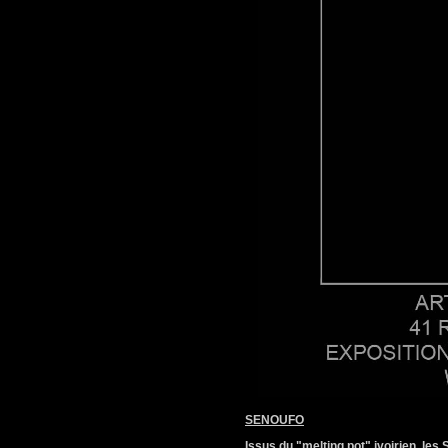
SENOUFO
Issus du "melting pot" ivoirien, les 