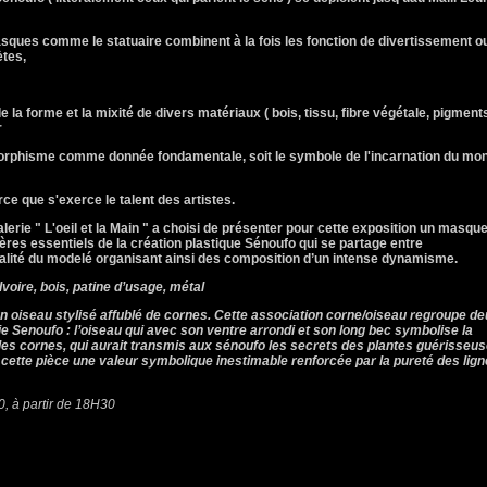
sques comme le statuaire combinent à la fois les fonction de divertissement o
ètes,
 de la forme et la mixité de divers matériaux ( bois, tissu, fibre végétale, pigment
r
morphisme comme donnée fondamentale, soit le symbole de l'incarnation du mo
rce que s'exerce le talent des artistes.
erie " L'oeil et la Main " a choisi de présenter pour cette exposition un masqu
ères essentiels de la création plastique Sénoufo qui se partage entre
sualité du modelé organisant ainsi des composition d’un intense dynamisme.
voire, bois, patine d’usage, métal
oiseau stylisé affublé de cornes. Cette association corne/oiseau regroupe d
e Senoufo : l’oiseau qui avec son ventre arrondi et son long bec symbolise la
r les cornes, qui aurait transmis aux sénoufo les secrets des plantes guérisseus
 cette pièce une valeur symbolique inestimable renforcée par la pureté des lig
, à partir de 18H30