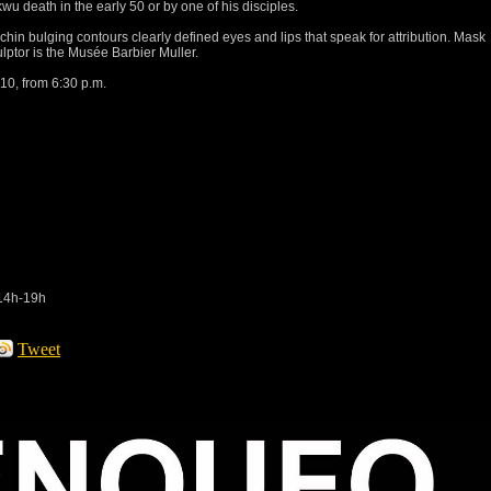
 death in the early 50 or by one of his disciples.
hin bulging contours clearly defined eyes and lips that speak for attribution.
Mask
ptor is the Musée Barbier Muller.
0, from 6:30 p.m.
 14h-19h
Tweet