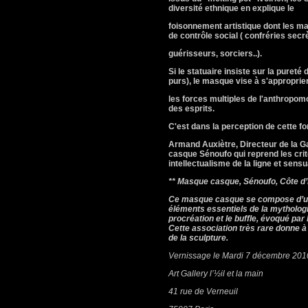
diversité ethnique en explique le
foisonnement artistique dont les ma
de contrôle social ( confréries secr
guérisseurs, sorciers..).
Si le statuaire insiste sur la pureté
purs), le masque vise à s'approprie
les forces multiples de l'anthropo
des esprits.
C'est dans la perception de cette fo
Armand Auxiètre, Directeur de la Gal
casque Sénoufo qui reprend les crit
intellectualisme de la ligne et sen
** Masque casque, Sénoufo, Côte d’I
Ce masque casque se compose d’un 
éléments essentiels de la mythologi
procréation et le buffle, évoqué pa
Cette association très rare donne à
de la sculpture.
Vernissage le Mardi 7 décembre 2010
Art Gallery l’½il et la main
41 rue de Verneuil