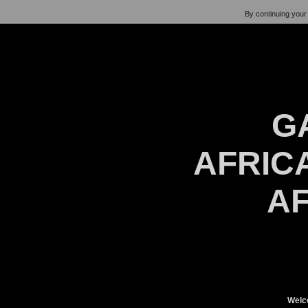
By continuing your 
G
AFRICA
AF
Welc