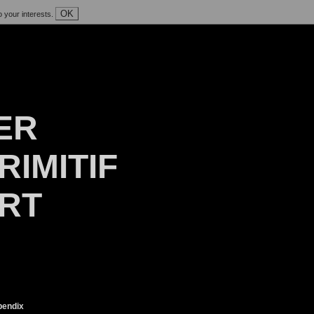
OK
o your interests.
ER
RIMITIF
ART
endix