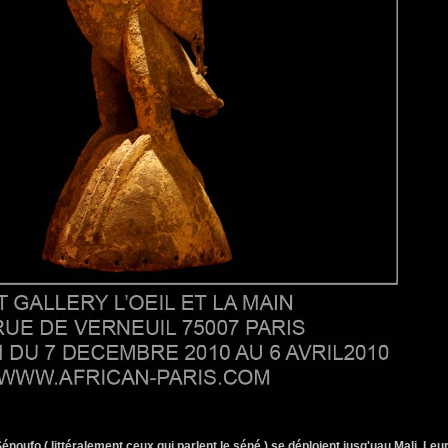
Sénoufo ( littéralement ceux qui parlent le séné ) se déploient jusq'uau Mali. Leu