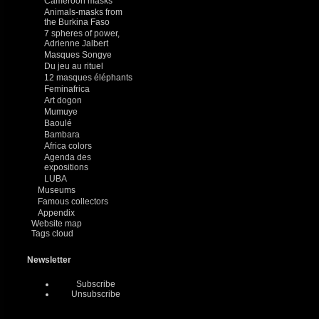
Cameroon masks
Animals-masks from
the Burkina Faso
7 spheres of power,
Adrienne Jalbert
Masques Songye
Du jeu au rituel
12 masques éléphants
Feminafrica
Art dogon
Mumuye
Baoulé
Bambara
Africa colors
Agenda des
expositions
LUBA
Museums
Famous collectors
Appendix
Website map
Tags cloud
Newsletter
Subscribe
Unsubscribe