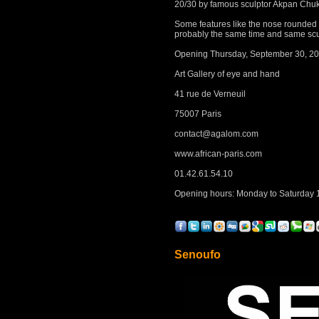
20/30 by famous sculptor Akpan Chukwu
Some features like the nose rounded c
probably the same time and same scul
Opening Thursday, September 30, 201
Art Gallery of eye and hand
41 rue de Verneuil
75007 Paris
contact@agalom.com
www.african-paris.com
01.42.61.54.10
Opening hours: Monday to Saturday
Senoufo