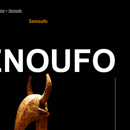
ons
»
Senoufo
Senoufo