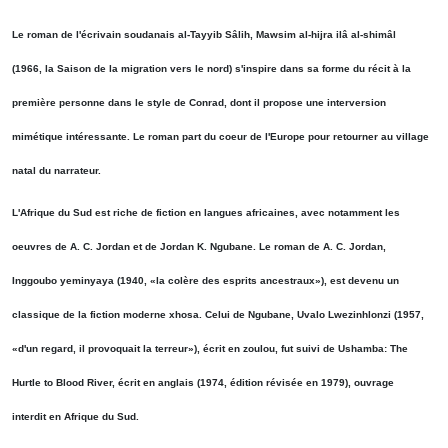
Le roman de l'écrivain soudanais al-Tayyib Sâlih, Mawsim al-hijra ilâ al-shimâl
(1966, la Saison de la migration vers le nord) s'inspire dans sa forme du récit à la
première personne dans le style de Conrad, dont il propose une interversion
mimétique intéressante. Le roman part du coeur de l'Europe pour retourner au village
natal du narrateur.
L'Afrique du Sud est riche de fiction en langues africaines, avec notamment les
oeuvres de A. C. Jordan et de Jordan K. Ngubane. Le roman de A. C. Jordan,
Inggoubo yeminyaya (1940, «la colère des esprits ancestraux»), est devenu un
classique de la fiction moderne xhosa. Celui de Ngubane, Uvalo Lwezinhlonzi (1957,
«d'un regard, il provoquait la terreur»), écrit en zoulou, fut suivi de Ushamba: The
Hurtle to Blood River, écrit en anglais (1974, édition révisée en 1979), ouvrage
interdit en Afrique du Sud.