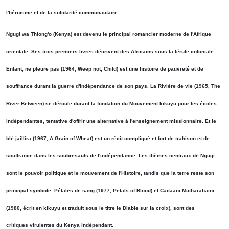
l'héroïsme et de la solidarité communautaire.
Ngugi wa Thiong'o (Kenya) est devenu le principal romancier moderne de l'Afrique
orientale. Ses trois premiers livres décrivent des Africains sous la férule coloniale.
Enfant, ne pleure pas (1964, Weep not, Child) est une histoire de pauvreté et de
souffrance durant la guerre d'indépendance de son pays. La Rivière de vie (1965, The
River Between) se déroule durant la fondation du Mouvement kikuyu pour les écoles
indépendantes, tentative d'offrir une alternative à l'enseignement missionnaire. Et le
blé jaillira (1967, A Grain of Wheat) est un récit compliqué et fort de trahison et de
souffrance dans les soubresauts de l'indépendance. Les thèmes centraux de Ngugi
sont le pouvoir politique et le mouvement de l'Histoire, tandis que la terre reste son
principal symbole. Pétales de sang (1977, Petals of Blood) et Caitaani Mutharabaini
(1980, écrit en kikuyu et traduit sous le titre le Diable sur la croix), sont des
critiques virulentes du Kenya indépendant.