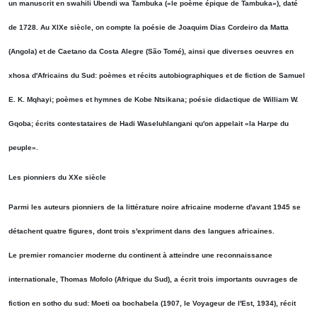
un manuscrit en swahili Ubendi wa Tambuka («le poème épique de Tambuka»), daté
de 1728. Au XIXe siècle, on compte la poésie de Joaquim Dias Cordeiro da Matta
(Angola) et de Caetano da Costa Alegre (São Tomé), ainsi que diverses oeuvres en
xhosa d'Africains du Sud: poèmes et récits autobiographiques et de fiction de Samuel
E. K. Mqhayi; poèmes et hymnes de Kobe Ntsikana; poésie didactique de William W.
Gqoba; écrits contestataires de Hadi Waseluhlangani qu'on appelait «la Harpe du
peuple».
Les pionniers du XXe siècle
Parmi les auteurs pionniers de la littérature noire africaine moderne d'avant 1945 se
détachent quatre figures, dont trois s'expriment dans des langues africaines.
Le premier romancier moderne du continent à atteindre une reconnaissance
internationale, Thomas Mofolo (Afrique du Sud), a écrit trois importants ouvrages de
fiction en sotho du sud: Moeti oa bochabela (1907, le Voyageur de l'Est, 1934), récit