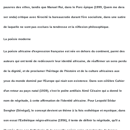
pauvres des villes, tandis que Manuel Rui, dans le Porc épique (1999, Quem me dera
ser onda) critique avec férocité la bureaucratie durant l'ère socialiste, dans une satire
de laquelle ne sont pas exclues la tendresse et la réflexion philosophique.
La poésie moderne
La poésie africaine d'expression française est née en dehors du continent, parmi des
auteurs qui ont tenté de redécouvrir leur identité africaine, de réaffirmer un sens perdu
de la dignité, et de proclamer l'héritage de l'histoire et de la culture africaines aux
yeux du monde dominé par l'Europe qui niait son existence. Dans son célèbre Cahier
d'un retour au pays natal (1939), c'est le poète antillais Aimé Césaire qui a donné le
nom de négritude, à cette affirmation de l'identité africaine. Pour Leopold Sédar
Senghor (Sénégal), le concept devient un thème à la fois esthétique et mystique; dans
son essai l'Esthétique négro-africaine (1956), il tente de définir la négritude, qu'il a