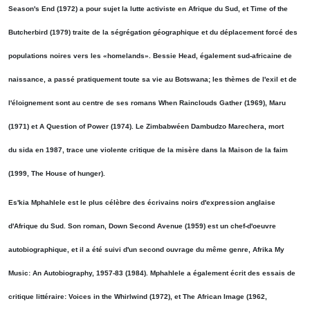
Season's End (1972) a pour sujet la lutte activiste en Afrique du Sud, et Time of the
Butcherbird (1979) traite de la ségrégation géographique et du déplacement forcé des
populations noires vers les «homelands». Bessie Head, également sud-africaine de
naissance, a passé pratiquement toute sa vie au Botswana; les thèmes de l'exil et de
l'éloignement sont au centre de ses romans When Rainclouds Gather (1969), Maru
(1971) et A Question of Power (1974). Le Zimbabwéen Dambudzo Marechera, mort
du sida en 1987, trace une violente critique de la misère dans la Maison de la faim
(1999, The House of hunger).
Es'kia Mphahlele est le plus célèbre des écrivains noirs d'expression anglaise
d'Afrique du Sud. Son roman, Down Second Avenue (1959) est un chef-d'oeuvre
autobiographique, et il a été suivi d'un second ouvrage du même genre, Afrika My
Music: An Autobiography, 1957-83 (1984). Mphahlele a également écrit des essais de
critique littéraire: Voices in the Whirlwind (1972), et The African Image (1962,