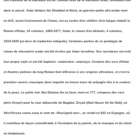
Les courants de la littérature écrite, comme ceux de la littérature orale, remontent loin
dans le passé. Antar (Antara ibn Shaddad al-Absi), un guerrier-poète afro-arabe mort
en 615, avant l'avènement de l'islam, est au centre d'un célèbre récit épique intitulé le
Roman d'Antar, 10 volumes, 1865-1877; Antar, le roman d'un bédouin, 4 volumes,
1819-1820 (un tiers de traduction intégrale). Certaines parties de ce prototype de
roman de chevalerie arabe ont été écrites par Antar lui-même. Ses narrateurs ont créé
leur propre style et ont été baptisés «antaristes» antariyya. Certains des vers d'Antar
et d'autres poèmes du long Roman font référence à ses origines africaines, et c'est la
première oeuvre classique dans laquelle on trouve trace de préjugés liés à la couleur
de la peau. Le poète noir Abu Dulama ibn al-Jaun, mort en 777, composa des vers
plein d'esprit pour la cour abbasside de Bagdad. Ziryab (Abul Hasan Ali ibn Nafi), un
Afro-Persan connu sous le nom de «Rossignol noir», se rendit en 822 en Espagne, où
il contribua de façon considérable à l'évolution de la poésie, de la musique et du chant
en Andalousie.