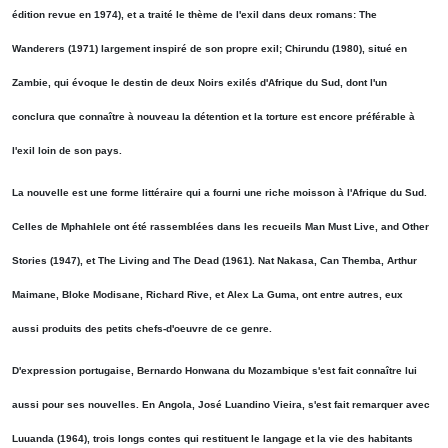
édition revue en 1974), et a traité le thème de l'exil dans deux romans: The
Wanderers (1971) largement inspiré de son propre exil; Chirundu (1980), situé en
Zambie, qui évoque le destin de deux Noirs exilés d'Afrique du Sud, dont l'un
conclura que connaître à nouveau la détention et la torture est encore préférable à
l'exil loin de son pays.
La nouvelle est une forme littéraire qui a fourni une riche moisson à l'Afrique du Sud.
Celles de Mphahlele ont été rassemblées dans les recueils Man Must Live, and Other
Stories (1947), et The Living and The Dead (1961). Nat Nakasa, Can Themba, Arthur
Maimane, Bloke Modisane, Richard Rive, et Alex La Guma, ont entre autres, eux
aussi produits des petits chefs-d'oeuvre de ce genre.
D'expression portugaise, Bernardo Honwana du Mozambique s'est fait connaître lui
aussi pour ses nouvelles. En Angola, José Luandino Vieira, s'est fait remarquer avec
Luuanda (1964), trois longs contes qui restituent le langage et la vie des habitants