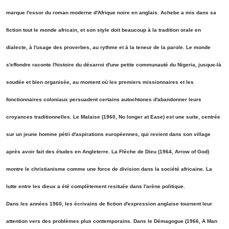
marque l'essor du roman moderne d'Afrique noire en anglais. Achebe a mis dans sa
fiction tout le monde africain, et son style doit beaucoup à la tradition orale en
dialecte, à l'usage des proverbes, au rythme et à la teneur de la parole. Le monde
s'effondre raconte l'histoire du désarroi d'une petite communauté du Nigeria, jusque-là
soudée et bien organisée, au moment où les premiers missionnaires et les
fonctionnaires coloniaux persuadent certains autochtones d'abandonner leurs
croyances traditionnelles. Le Malaise (1960, No longer at Ease) est une suite, centrée
sur un jeune homme pétri d'aspirations européennes, qui revient dans son village
après avoir fait des études en Angleterre. La Flèche de Dieu (1964, Arrow of God)
montre le christianisme comme une force de division dans la société africaine. La
lutte entre les dieux a été complètement resituée dans l'arène politique.
Dans les années 1960, les écrivains de fiction d'expression anglaise tournent leur
attention vers des problèmes plus contemporains. Dans le Démagogue (1966, A Man