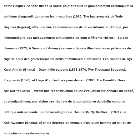
of the People), Achebe utilise la satire pour critiquer le gouvernement corrompu et la
politique d'appareil. Le roman les Interprètes (1965, The Interpreters), de Wole
Soyinka (Nigeria), offre une vue kaléidoscopique de la vie urbaine en Afrique, par
l'intermédiaire des mésaventures simultanées de cinq différents «héros». Saison
d'anomie (1973, A Season of Anomy) est une allégorie illustrant les expériences du
Nigeria sous des gouvernements civils et militaires autoritaires. Les romans de Ayi
Kwei Armah (Ghana) – Deux mille saisons (1973-1974, Two Thousand Seasons),
Fragments (1970), et L'âge d'or n'est pas pour demain (1969, The Beautiful Ones
Are Not Yet Born) – offrent une reconstruction et une évaluation visionnaire du passé,
et simultanément, une vision très réaliste de la corruption et du déclin moral de
l'Afrique indépendante. Le roman allégorique This Earth, My Brother… (1971), de
Kofi Awoonor (Ghana), décrit la dépression mentale d'un jeune homme au milieu de
la confusion morale ambiante.