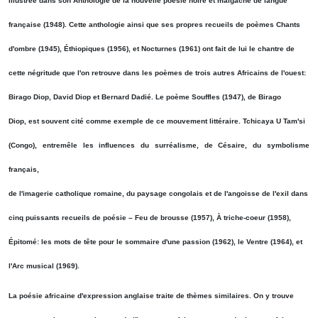
illustrée dans son Anthologie de la nouvelle poésie noire et malgache de langue
française (1948). Cette anthologie ainsi que ses propres recueils de poèmes Chants
d'ombre (1945), Éthiopiques (1956), et Nocturnes (1961) ont fait de lui le chantre de
cette négritude que l'on retrouve dans les poèmes de trois autres Africains de l'ouest:
Birago Diop, David Diop et Bernard Dadié. Le poème Souffles (1947), de Birago
Diop, est souvent cité comme exemple de ce mouvement littéraire. Tchicaya U Tam'si
(Congo), entremêle les influences du surréalisme, de Césaire, du symbolisme
français,
de l'imagerie catholique romaine, du paysage congolais et de l'angoisse de l'exil dans
cinq puissants recueils de poésie – Feu de brousse (1957), À triche-coeur (1958),
Épitomé: les mots de tête pour le sommaire d'une passion (1962), le Ventre (1964), et
l'Arc musical (1969).
La poésie africaine d'expression anglaise traite de thèmes similaires. On y trouve