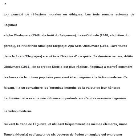
le
tout ponctué de réflexions morales ou éthiques. Les trois romans suivants de
Fagunwa
– Igbo Olodumare (1946, «la forêt du Seigneur»), Ireke-Onibudo (1948, «le bâton du
garde»), et Irinkerindo Ninu Igbo Elegbeje: Apa Keta Olodumare (1954, «aventures
dans la forêt d'Elegbeje») – sont tous l'histoire d'une quête. Sa dernière oeuvre, Adiitu
Olodumare (1961, «le secret de Dieu»), est plus réaliste. Fagunwa a montré comment
les bases de la culture populaire pouvaient être intégrées à la fiction moderne. Ce
faisant, il a su convaincre les Yoroubas instruits de la valeur de leur héritage
traditionnel, et a exercé une influence importante sur d'autres écrivains nigerians.
La fiction moderne
Suivant la trace de Fagunwa, et utilisant fréquemment les mêmes éléments, Amos
Tutuola (Nigeria) est l'auteur de six oeuvres de fiction en anglais qui ont retenu