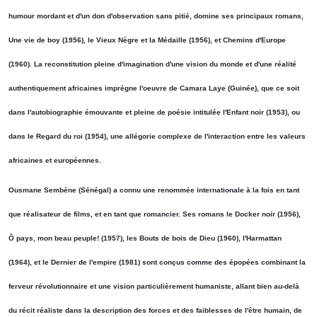
humour mordant et d'un don d'observation sans pitié, domine ses principaux romans,
Une vie de boy (1956), le Vieux Nègre et la Médaille (1956), et Chemins d'Europe
(1960). La reconstitution pleine d'imagination d'une vision du monde et d'une réalité
authentiquement africaines imprègne l'oeuvre de Camara Laye (Guinée), que ce soit
dans l'autobiographie émouvante et pleine de poésie intitulée l'Enfant noir (1953), ou
dans le Regard du roi (1954), une allégorie complexe de l'interaction entre les valeurs
africaines et européennes.
Ousmane Sembène (Sénégal) a connu une renommée internationale à la fois en tant
que réalisateur de films, et en tant que romancier. Ses romans le Docker noir (1956),
Ô pays, mon beau peuple! (1957), les Bouts de bois de Dieu (1960), l'Harmattan
(1964), et le Dernier de l'empire (1981) sont conçus comme des épopées combinant la
ferveur révolutionnaire et une vision particulièrement humaniste, allant bien au-delà
du récit réaliste dans la description des forces et des faiblesses de l'être humain, de