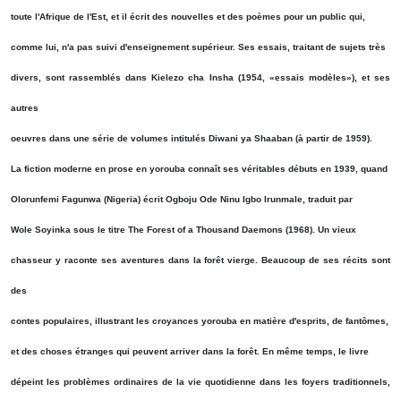
toute l'Afrique de l'Est, et il écrit des nouvelles et des poèmes pour un public qui,
comme lui, n'a pas suivi d'enseignement supérieur. Ses essais, traitant de sujets très
divers, sont rassemblés dans Kielezo cha Insha (1954, «essais modèles»), et ses
autres
oeuvres dans une série de volumes intitulés Diwani ya Shaaban (à partir de 1959).
La fiction moderne en prose en yorouba connaît ses véritables débuts en 1939, quand
Olorunfemi Fagunwa (Nigeria) écrit Ogboju Ode Ninu Igbo Irunmale, traduit par
Wole Soyinka sous le titre The Forest of a Thousand Daemons (1968). Un vieux
chasseur y raconte ses aventures dans la forêt vierge. Beaucoup de ses récits sont
des
contes populaires, illustrant les croyances yorouba en matière d'esprits, de fantômes,
et des choses étranges qui peuvent arriver dans la forêt. En même temps, le livre
dépeint les problèmes ordinaires de la vie quotidienne dans les foyers traditionnels,