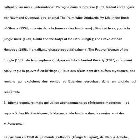
l'attention au niveau international: l'Ivrogne dans la brousse (1952, traduit en français
par Raymond Queneau, titre original The Palm Wine Drinkard); My Life in the Bush
of Ghosts (1954, «ma vie dans la brousse des fantômes») ; Simbi et le satyre de la
jungle noire (1955, Simbi and the Satyr of the Dark Jungle); The Brave African
Huntress (1958, «la vaillante chasseresse africaine») ; The Feather Woman of the
Jungle (1962, «la femme-plume») ; Ajayi and His Inherited Poverty (1967, «comment
Ajaiyi reçut la pauvreté en héritage»). Tous ces récits sont des quêtes mystiques, des
romans qui exploitent des contes et légendes yoroubas, dans un anglais qui
ressemble
à l'idiome populaire, mais qui utilise abondamment les références modernes – les
rayons X, les fils électriques, le klaxon, et «le fantôme dont les mains sont des
téléviseurs».
La parution en 1958 de Le monde s'effondre (Things fall apart), de Chinua Achebe,