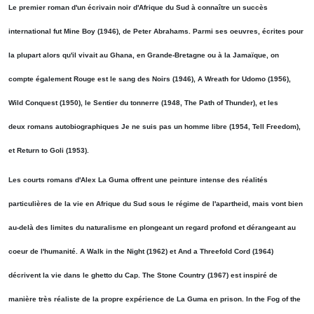
Le premier roman d'un écrivain noir d'Afrique du Sud à connaître un succès
international fut Mine Boy (1946), de Peter Abrahams. Parmi ses oeuvres, écrites pour
la plupart alors qu'il vivait au Ghana, en Grande-Bretagne ou à la Jamaïque, on
compte également Rouge est le sang des Noirs (1946), A Wreath for Udomo (1956),
Wild Conquest (1950), le Sentier du tonnerre (1948, The Path of Thunder), et les
deux romans autobiographiques Je ne suis pas un homme libre (1954, Tell Freedom),
et Return to Goli (1953).
Les courts romans d'Alex La Guma offrent une peinture intense des réalités
particulières de la vie en Afrique du Sud sous le régime de l'apartheid, mais vont bien
au-delà des limites du naturalisme en plongeant un regard profond et dérangeant au
coeur de l'humanité. A Walk in the Night (1962) et And a Threefold Cord (1964)
décrivent la vie dans le ghetto du Cap. The Stone Country (1967) est inspiré de
manière très réaliste de la propre expérience de La Guma en prison. In the Fog of the