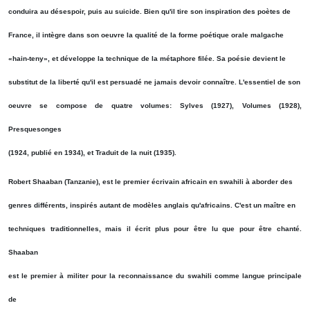
conduira au désespoir, puis au suicide. Bien qu'il tire son inspiration des poètes de
France, il intègre dans son oeuvre la qualité de la forme poétique orale malgache
«hain-teny», et développe la technique de la métaphore filée. Sa poésie devient le
substitut de la liberté qu'il est persuadé ne jamais devoir connaître. L'essentiel de son
oeuvre se compose de quatre volumes: Sylves (1927), Volumes (1928),
Presquesonges
(1924, publié en 1934), et Traduit de la nuit (1935).
Robert Shaaban (Tanzanie), est le premier écrivain africain en swahili à aborder des
genres différents, inspirés autant de modèles anglais qu'africains. C'est un maître en
techniques traditionnelles, mais il écrit plus pour être lu que pour être chanté.
Shaaban
est le premier à militer pour la reconnaissance du swahili comme langue principale
de