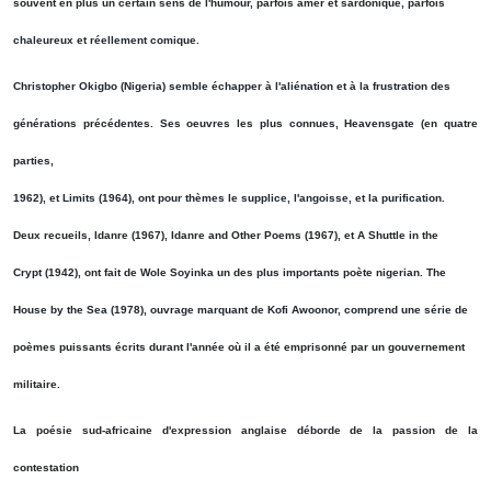
souvent en plus un certain sens de l'humour, parfois amer et sardonique, parfois
chaleureux et réellement comique.
Christopher Okigbo (Nigeria) semble échapper à l'aliénation et à la frustration des
générations précédentes. Ses oeuvres les plus connues, Heavensgate (en quatre
parties,
1962), et Limits (1964), ont pour thèmes le supplice, l'angoisse, et la purification.
Deux recueils, Idanre (1967), Idanre and Other Poems (1967), et A Shuttle in the
Crypt (1942), ont fait de Wole Soyinka un des plus importants poète nigerian. The
House by the Sea (1978), ouvrage marquant de Kofi Awoonor, comprend une série de
poèmes puissants écrits durant l'année où il a été emprisonné par un gouvernement
militaire.
La poésie sud-africaine d'expression anglaise déborde de la passion de la
contestation