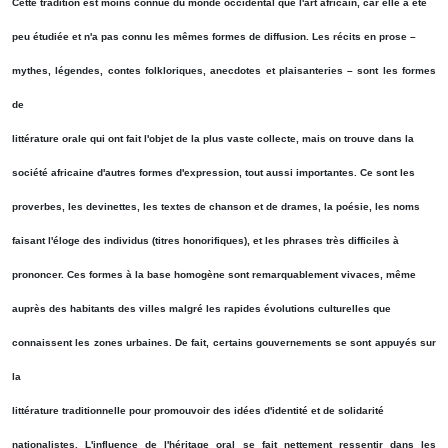
Cette tradition est moins connue du monde occidental que l'art africain, car elle a été
peu étudiée et n'a pas connu les mêmes formes de diffusion. Les récits en prose –
mythes, légendes, contes folkloriques, anecdotes et plaisanteries – sont les formes
de
littérature orale qui ont fait l'objet de la plus vaste collecte, mais on trouve dans la
société africaine d'autres formes d'expression, tout aussi importantes. Ce sont les
proverbes, les devinettes, les textes de chanson et de drames, la poésie, les noms
faisant l'éloge des individus (titres honorifiques), et les phrases très difficiles à
prononcer. Ces formes à la base homogène sont remarquablement vivaces, même
auprès des habitants des villes malgré les rapides évolutions culturelles que
connaissent les zones urbaines. De fait, certains gouvernements se sont appuyés sur
la
littérature traditionnelle pour promouvoir des idées d'identité et de solidarité
nationalistes. L'influence de l'héritage oral se fait nettement ressentir dans les