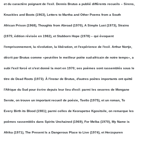
et du caractère poignant de l'exil. Dennis Brutus a publié différents recueils – Sirens,
Knuckles and Boots (1963), Letters to Martha and Other Poems from a South
African Prison (1968), Thoughts from Abroad (1970), A Simple Lust (1973), Strains
(1975; édition révisée en 1982), et Stubborn Hope (1978) – qui évoquent
l'emprisonnement, la révolution, la libération, et l'expérience de l'exil. Arthur Nortje,
décrit par Brutus comme «peut-être le meilleur poète sud-africain de notre temps», a
subi l'exil forcé et s'est donné la mort en 1970; ses poèmes sont rassemblés sous le
titre de Dead Roots (1973). À l'instar de Brutus, d'autres poètes importants ont quitté
l'Afrique du Sud pour écrire depuis leur lieu d'exil: parmi les oeuvres de Mongane
Serote, on trouve un important recueil de poésie, Tsetlo (1975), et un roman, To
Every Birth its Blood (1981); parmi celles de Keorapetse Kgositsile, on remarque les
poèmes rassemblés dans Spirits Unchained (1969), For Melba (1970), My Name is
Afrika (1971), The Present Is a Dangerous Place to Live (1974), et Herzspuren