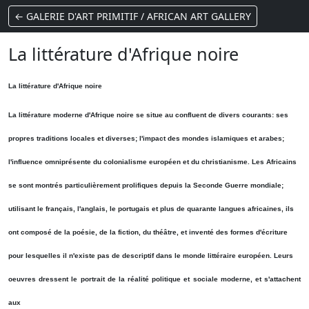
← GALERIE D'ART PRIMITIF / AFRICAN ART GALLERY
La littérature d'Afrique noire
La littérature d'Afrique noire
La littérature moderne d'Afrique noire se situe au confluent de divers courants: ses
propres traditions locales et diverses; l'impact des mondes islamiques et arabes;
l'influence omniprésente du colonialisme européen et du christianisme. Les Africains
se sont montrés particulièrement prolifiques depuis la Seconde Guerre mondiale;
utilisant le français, l'anglais, le portugais et plus de quarante langues africaines, ils
ont composé de la poésie, de la fiction, du théâtre, et inventé des formes d'écriture
pour lesquelles il n'existe pas de descriptif dans le monde littéraire européen. Leurs
oeuvres dressent le portrait de la réalité politique et sociale moderne, et s'attachent
aux