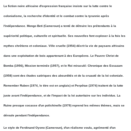
La fiction noire africaine d'expression française insiste sur la lutte contre le
colonialisme, la recherche d'identité et le combat contre la tyrannie après
l'indépendance. Mongo Beti (Cameroun) a tenté de détruire les prétendants à la
supériorité politique, culturelle et spirituelle. Ses nouvelles font exploser à la fois les
mythes chrétiens et coloniaux. Ville cruelle (1954) décrit la vie de paysans africains
dans une exploitation de bois appartenant à des Européens. Le Pauvre Christ de
Bomba (1956), Mission terminée (1957), et le Roi miraculé: Chronique des Essazam
(1958) sont des études satiriques des absurdités et de la cruauté de la loi coloniale.
Remember Ruben (1974, le titre est en anglais) et Perpétue (1974) traitent de la lutte
juste avant l'indépendance, et de l'impact de la loi autoritaire sur les individus. La
Ruine presque cocasse d'un polichinelle (1979) reprend les mêmes thèmes, mais se
déroule pendant l'indépendance.
Le style de Ferdinand Oyono (Cameroun), d'un réalisme voulu, agrémenté d'un