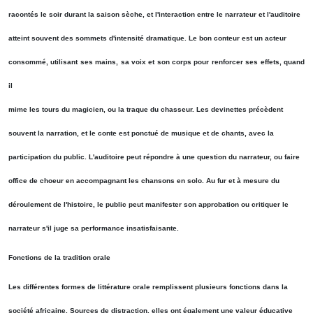
racontés le soir durant la saison sèche, et l'interaction entre le narrateur et l'auditoire
atteint souvent des sommets d'intensité dramatique. Le bon conteur est un acteur
consommé, utilisant ses mains, sa voix et son corps pour renforcer ses effets, quand
il
mime les tours du magicien, ou la traque du chasseur. Les devinettes précèdent
souvent la narration, et le conte est ponctué de musique et de chants, avec la
participation du public. L'auditoire peut répondre à une question du narrateur, ou faire
office de choeur en accompagnant les chansons en solo. Au fur et à mesure du
déroulement de l'histoire, le public peut manifester son approbation ou critiquer le
narrateur s'il juge sa performance insatisfaisante.
Fonctions de la tradition orale
Les différentes formes de littérature orale remplissent plusieurs fonctions dans la
société africaine. Sources de distraction, elles ont également une valeur éducative