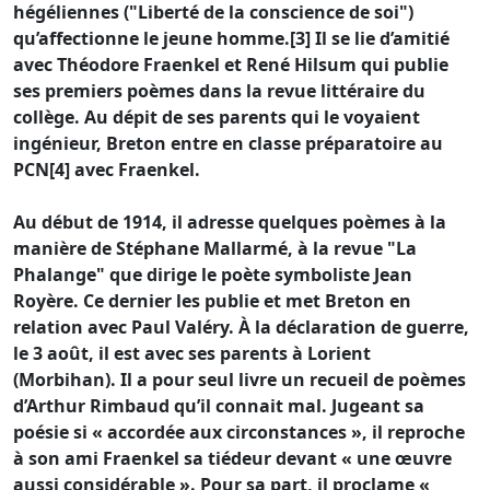
hégéliennes ("Liberté de la conscience de soi")
qu’affectionne le jeune homme.[3] Il se lie d’amitié
avec Théodore Fraenkel et René Hilsum qui publie
ses premiers poèmes dans la revue littéraire du
collège. Au dépit de ses parents qui le voyaient
ingénieur, Breton entre en classe préparatoire au
PCN[4] avec Fraenkel.
Au début de 1914, il adresse quelques poèmes à la
manière de Stéphane Mallarmé, à la revue "La
Phalange" que dirige le poète symboliste Jean
Royère. Ce dernier les publie et met Breton en
relation avec Paul Valéry. À la déclaration de guerre,
le 3 août, il est avec ses parents à Lorient
(Morbihan). Il a pour seul livre un recueil de poèmes
d’Arthur Rimbaud qu’il connait mal. Jugeant sa
poésie si « accordée aux circonstances », il reproche
à son ami Fraenkel sa tiédeur devant « une œuvre
aussi considérable ». Pour sa part, il proclame «