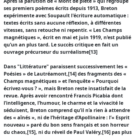
Après la parution de « Mont de piété » qui regroupe
ses premiers poèmes écrits depuis 1913, Breton
expérimente avec Soupault l'écriture automatique :
textes écrits sans aucune réflexion, à différentes
vitesses, sans retouche ni repentir. « Les Champs
magnétiques », écrit en mai et juin 1919, n’est publié
qu’un an plus tard. Le succès critique en fait un
ouvrage précurseur du surréalisme[13]
Dans "Littérature" paraissent successivement les «
Poésies » de Lautréamont,[14] des fragments des «
Champs magnétiques » et l’enquête « Pourquoi
écrivez-vous ? », mais Breton reste insatisfait de la
revue. Après avoir rencontré Francis Picabia dont
l’intelligence, l’humour, le charme et la vivacité le
séduisent, Breton comprend qu’il n’a rien à attendre
des « aînés », ni de l’héritage d’Apollinaire : l’« Esprit
nouveau » paré du bon sens français et son horreur
du chaos,[15], ni du réveil de Paul Valéry,[16] pas plus