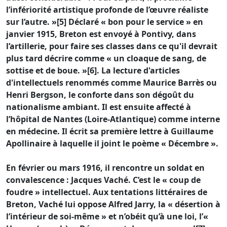
l’infériorité artistique profonde de l’œuvre réaliste
sur l’autre. »[5] Déclaré « bon pour le service » en
janvier 1915, Breton est envoyé à Pontivy, dans
l’artillerie, pour faire ses classes dans ce qu'il devrait
plus tard décrire comme « un cloaque de sang, de
sottise et de boue. »[6]. La lecture d'articles
d'intellectuels renommés comme Maurice Barrès ou
Henri Bergson, le conforte dans son dégoût du
nationalisme ambiant. Il est ensuite affecté à
l’hôpital de Nantes (Loire-Atlantique) comme interne
en médecine. Il écrit sa première lettre à Guillaume
Apollinaire à laquelle il joint le poème « Décembre ».
En février ou mars 1916, il rencontre un soldat en
convalescence : Jacques Vaché. C’est le « coup de
foudre » intellectuel. Aux tentations littéraires de
Breton, Vaché lui oppose Alfred Jarry, la « désertion à
l’intérieur de soi-même » et n’obéit qu’à une loi, l’«