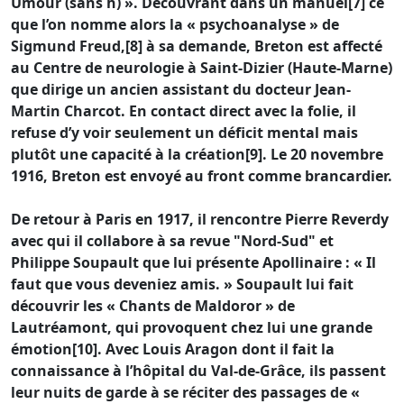
Umour (sans h) ». Découvrant dans un manuel[7] ce
que l’on nomme alors la « psychoanalyse » de
Sigmund Freud,[8] à sa demande, Breton est affecté
au Centre de neurologie à Saint-Dizier (Haute-Marne)
que dirige un ancien assistant du docteur Jean-
Martin Charcot. En contact direct avec la folie, il
refuse d’y voir seulement un déficit mental mais
plutôt une capacité à la création[9]. Le 20 novembre
1916, Breton est envoyé au front comme brancardier.
De retour à Paris en 1917, il rencontre Pierre Reverdy
avec qui il collabore à sa revue "Nord-Sud" et
Philippe Soupault que lui présente Apollinaire : « Il
faut que vous deveniez amis. » Soupault lui fait
découvrir les « Chants de Maldoror » de
Lautréamont, qui provoquent chez lui une grande
émotion[10]. Avec Louis Aragon dont il fait la
connaissance à l’hôpital du Val-de-Grâce, ils passent
leur nuits de garde à se réciter des passages de «