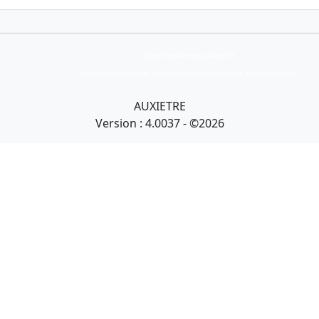
Collection Armand Auxietre
Art primitif, Art premier, Art africain, African Art Gallery, Tribal Art Gallery
AUXIETRE
Version : 4.0037 - ©2026