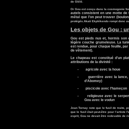
de Glélé.
Or Gou est conçu dans la cosmogonie fon
autels consistent en une motte de 
métal que l’on peut trouver (boulo
protégés.
Akati Ekplékendo rompt donc ave
Les objets de Gou : 
Gou est pieds nus et, hormis son c
légère couche grumeleuse. La tuniq
est rendue, pour chaque feuille, par
de vêtement).
Le chapeau est constitué d’un plat
attributions de la divinité :
-
agricole avec la houe
-
guerrière avec la lance,
d’Abomey)
-
piscicole avec l’hameçon
-
religieuse avec le serpe
Gou avec le
vodun
Jean Tornay note que le fusil de traite
que le fusil était peut-être pour l’artiste
esprit, Gou ne devait être redevable de r