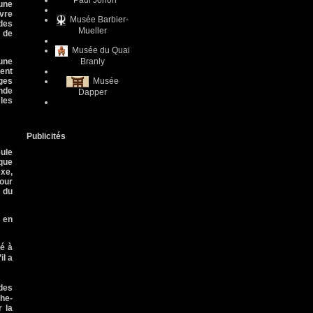
Paul Jorion
’une
uvre
Musée Barbier-
 des
Mueller
de
Musée du Quai
Branly
 une
ment
Musée
ages
onde
Dapper
 les
Publicités
ule
que
xe,
our
 du
u en
ié à
il a
des
che-
r la