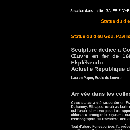
Situation dans le site :
GALERIE D'AR
Statue du di
Statue du dieu Gou, Pavil
Sculpture dédiée à Gou,
Œuvre en fer de 1
Ekplékendo
Actuelle République 
Lauren Papet, Ecole du Louvre
Arrivée dans les colle
Cette statue a été rapportée en F
Dahomey. Elle appartenait au butin 
qui l’avait lui-même peut-être appo
aiderait à protéger le royaume su
d’ethnographie du Trocadéro, actuel
Tout d’abord Fonssagrives l’a prés