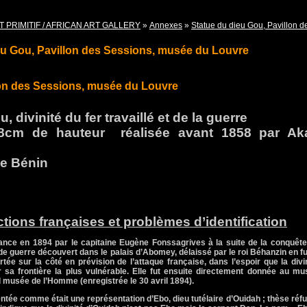
T PRIMITIF / AFRICAN ART GALLERY
»
Annexes
»
Statue du dieu Gou, Pavillon 
eu Gou, Pavillon des Sessions, musée du Louvre
lon des Sessions, musée du Louvre
 divinité du fer travaillé et de la guerre
68cm de hauteur
réalisée avant 1858 par Aka
de Bénin
ctions françaises et problèmes d’identification
rance en 1894 par le capitaine Eugène Fonssagrives à la suite de la conquêt
de guerre découvert dans le palais d’Abomey, délaissé par le roi Béhanzin en fu
rtée sur la côté en prévision de l’attaque française, dans l’espoir que la divi
r sa frontière la plus vulnérable. Elle fut ensuite directement donnée au m
 musée de l’Homme (enregistrée le 30 avril 1894).
entée comme était une représentation d’Ebo,
dieu tutélaire d’Ouidah ; thèse réf