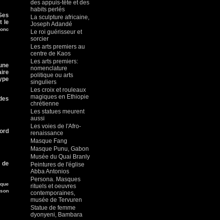
des appuis-tête et des
habits perlés
 Ses
La sculpture africaine,
t le
Joseph Adandé
donc
Le roi guérisseur et
sorcier
Les arts premiers au
centre de Kaos
Les arts premiers:
’une
nomenclature
aire
politique ou arts
type
singuliers
Les croix et rouleaux
magiques en Ethiopie
 des
chrétienne
Les statues meurent
aussi
Les voies de l'Afro-
ord
renaissance
Masque Fang
Masque Punu, Gabon
Musée du Quai Branly
é de
Peintures de l'église
Abba Antonios
Persona. Masques
ique
rituels et oeuvres
 son
contemporaines,
musée de Tervuren
Statue de femme
dyonyeni, Bambara