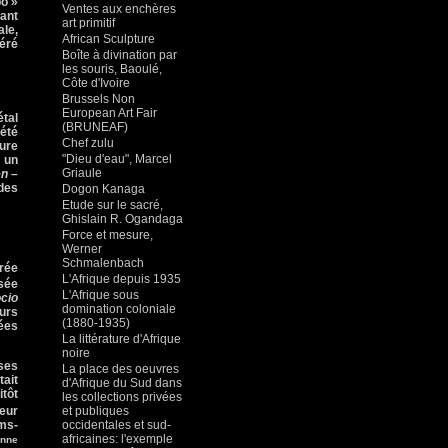
bo »
Ventes aux enchères
iant
art primitif
le,
African Sculpture
déré
Boîte à divination par
les souris, Baoulé,
Côte d'Ivoire
Brussels Non
European Art Fair
étal
(BRUNEAF)
 été
Chef zulu
ture
"Dieu d'eau", Marcel
r un
Griaule
en
–
 des
Dogon Kanaga
Etude sur le sacré,
Ghislain R. Ogandaga
Force et mesure,
Werner
Schmalenbach
urée
L'Afrique depuis 1935
usée
L'Afrique sous
cio
domination coloniale
eurs
(1880-1935)
rées
La littérature d'Afrique
noire
sses
La place des oeuvres
tait
d'Afrique du Sud dans
itôt
les collections privées
eur
et publiques
ms-
occidentales et sud-
africaines: l'exemple
onne