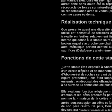
par Maurice Delafosse en 1894, qui 
aurait donc sans doute été la rép
réceptacle de forces surnaturelles
sa ressemblance avec le vodun (die
comme assez évidente.
Réalisation technique
Gou présente aussi une diversité de
utilisé est constitué de ferrailles 
travaillé en feuilles relativement 
interne qui donne à la statue sa ra
boulon auquel s’accroche une chaîne
autel métallique portatif destiné
sacrifices (Delafosse y a lui-même
Fonctions de cette st
Cette statue était exposée à Abomey
d’un cercle d’épées et de machette
d’Abomey) et de roches servant de p
(figure protectrice), elle était su
ennemis : on déposait des offrande
à sa surface lui donnaient une puis
Elle avait une fonction religieuse m
d’action et les défis proclamés pa
nommé la « maison de la colère » 
après son accession au trône et fu
de son père Guézo. De plus, Gou e
devises
était
"Basa le Courageux, a donn