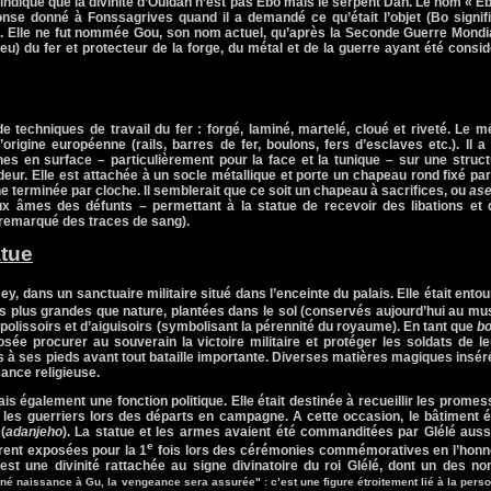
indique que la divinité d’Ouidah n’est pas Ebo mais le serpent Dan. Le nom « E
onse donné à Fonssagrives quand il a demandé ce qu’était l’objet (Bo signif
). Elle ne fut nommée Gou, son nom actuel, qu’après
la Seconde
Guerre
Mondia
u) du fer et protecteur de la forge, du métal et de la guerre ayant été consi
 techniques de travail du fer : forgé, laminé, martelé, cloué et riveté. Le m
d’origine européenne (rails, barres de fer, boulons, fers d’esclaves etc.). Il a
fines en surface – particulièrement pour la face et la tunique – sur une struc
ideur. Elle est attachée à un socle métallique et porte un chapeau rond fixé pa
 terminée par cloche. Il semblerait que ce soit un chapeau à sacrifices, ou
as
 aux âmes des défunts – permettant à la statue de recevoir des libations et
 remarqué des traces de sang).
atue
, dans un sanctuaire militaire situé dans l’enceinte du palais. Elle était ento
s plus grandes que nature, plantées dans le sol (conservés aujourd’hui au m
olissoirs et d’aiguisoirs (symbolisant la pérennité du royaume). En tant que
bo
pposée procurer au souverain la victoire militaire et protéger les soldats de l
s à ses pieds avant tout bataille importante. Diverses matières magiques insé
sance religieuse.
ais également une fonction politique. Elle était destinée à recueillir les prome
r les guerriers lors des départs en campagne. A cette occasion, le bâtiment é
(
adanjeho
). La statue et les armes avaient été commanditées par Glélé auss
e
rent exposées pour la 1
fois lors des cérémonies commémoratives en l’honn
st une divinité rattachée au signe divinatoire du roi Glélé, dont un des no
é naissance à Gu, la vengeance sera assurée" : c’est une figure étroitement lié à la pers