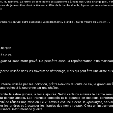
ieu du tonnerre. La forme de cette hache est apparentée à celle des Oshe Shango (dieu Yo
ttes de jeunes filles dont la tête est coiffée de la hache double, figures qui associent ains
é)
"
ython Arc-en-Ciel autre puissance vodu (Danhomey signifie « Sur le ventre du Serpent »).
e-harpon
 à corps.
e
gubasa
sans motif gravé. Ce peut-être aussi la représentation d'un marteau
(
serpe utilisée dans les travaux de défrichage, mais qui peut être une arme aus
 interne utilisée par les
bokonon
, prêtres-devins du culte de Fa, le grand anc
t accrochée à la couronne par une chaîne.
droite le sabre
gubasa,
à lame ajourée
. Selon certains auteurs le cercle renv
 du danger absolu. Les triangles opposés et le losange en dessous confèrent
e
acité de réussir une mission. Le 2
attribut est une
cloche, le
kpanlingan
, serva
mer les prières et à scander les litanies des noms royaux. C’est un instrumen
u sabre, instrument de guerre.