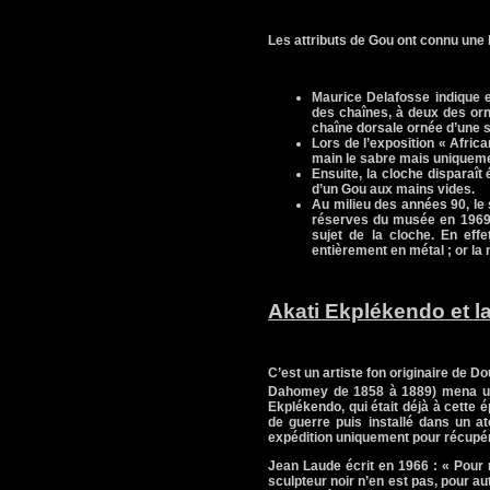
Les attributs de Gou ont connu une
Maurice Delafosse indique 
des chaînes, à deux des orn
chaîne dorsale ornée d’une s
Lors de l’exposition « Afri
main le sabre mais uniquemen
Ensuite, la cloche disparaî
d’un Gou aux mains vides.
Au milieu des années 90, le s
réserves du musée en 1969 
sujet de la cloche. En eff
entièrement en métal ; or la
Akati Ekplékendo et la
C’est un artiste fon originaire de D
Dahomey de 1858 à 1889) mena une
Ekplékendo, qui était déjà à cette 
de guerre puis installé dans un at
expédition uniquement pour récupére
Jean Laude écrit en 1966 : « Pour n
sculpteur noir n’en est pas, pour 