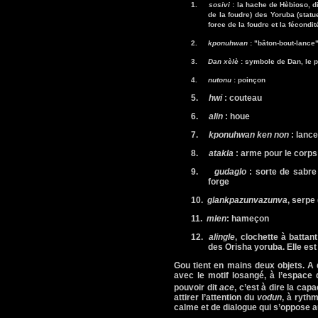
1.
sosivi
: la hache de Hèbioso, d
de la foudre) des Yoruba (statue
force de la foudre et la fécondit
2.
kponuhwan
: "bâton-bout-lance
3.
Dan xèlè
: symbole de Dan, le p
4.
nutonu
: poinçon
5.
hwi
: couteau
6.
alin
: houe
7.
kponuhwan ken non
: lanc
8.
atakla
: arme pour le corps
9.
gudaglo
: sorte de sabr
forge
10.
glankpazunvazunva
, serpe
11.
mlen
: hameçon
12.
alingle
, clochette à battant
des Orisha yoruba. Elle es
Gou tient en mains deux objets. A 
avec le motif losangé, à l’espace
pouvoir dit
ace
, c’est à dire la cap
attirer l’attention du
vodun
, à ryth
calme et de dialogue qui s’oppose a