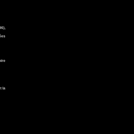
6),
ées
ire
t la