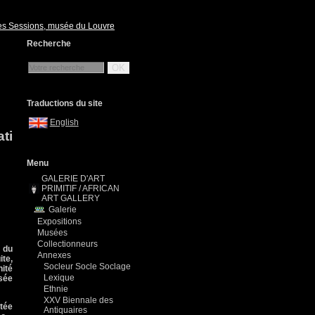
des Sessions, musée du Louvre
Recherche
OK
Traductions du site
English
ti
Menu
GALERIE D'ART
PRIMITIF / AFRICAN
ART GALLERY
Galerie
Expositions
Musées
Collectionneurs
e du
Annexes
ite,
Socleur Socle Soclage
nité
Lexique
usée
Ethnie
XXV Biennale des
utée
Antiquaires