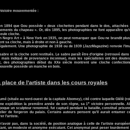
 histoire mouvementée :
en 1894 que Gou possède « deux clochettes pendant dans le dos, attachées 
ements du chapeau ». Or, dès 1895, les photographies ne font apparaître qu
eule cloche.
can Negro Art » à New York en 1935, on peut remarquer que Gou ne brandit plu
t sa cloche, mais à droite et non à gauche.
t également. Une photographie de 1938 ou de 1939 (
Jazz
Magazine
) renvoie l’i
abre et la cloche sont restitués. Le sabre paraît être d’origine (retrouvé dans
mais indiqué de provenance inconnue), mais les spécialistes ont des doutes
et, des photographies début du XXe siècle montrent une cloche confection
 nouvelle possède un manche en bois.
 place de l’artiste dans les cours royales
oumé (située au nord-ouest de la capitale Abomey), cité contre laquelle Glélè (ro
e
 expédition la première année de son règne, sa 1
victoire personnelle. A
époque un sculpteur renommé, fut capturé pendant la bataille, constitué prison
elier de forgeron du palais. Certains auteurs pensent qu’il aurait entamer c
r l’artiste.
’avoir pas, dans la société, de position analogue à celle de l’artiste européen
autant, un modeste et anonyme exécutant. Cet anonymat peut peser lourdement