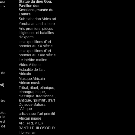
Statue du dieu Gou,
ruba
Pavillon des
i la
Sessions, musée du
Louvre
Sub-saharian Africa art
Yoruba art and culture
Arts premiers, pièces
litigieuses et batailles
d'experts
les expositions d'art
premier au XX siècle
les expositions d'art
premier au XXIe siècle
Le théâtre malien
Vidéo Afrique
Actualité de l'art
 de
Africain
Masque Africain -
African mask
si
)
Tribal, rituel, ethnique,
ethnographique,
classique, traditionnel,
antique, "primitif", d'art
être
Du sous-Sahara
l'Afrique
oie,
articles sur l'art primitif
 le
African image
nt à
ART PREMIER
t de
BANTU PHILOSOPHY
Livres d'art