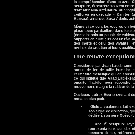
la compréhension d’une oeuvre. Si,
sculpture, là s’arrête souvent notre 
d’art africaine antérieure au vingti
coiffures en cascade », Kamten (q
Bansoa), ainsi que Sosa Adede, aut
Même si ce sont les œuvres en bois
place toute particulière dans les soc
(dont a besoin un peuple de cultivat
supports de culte ; ils ont un rôle
des morts et celui des vivants ; et
mythes de création et leurs qualific
Une œuvre exceptionn
Considérée par Jean Laude comme «
statue de fer de taille humaine 
l’armature métallique qui en constit
ce qui indique que Akati Ekpléken
ensuite l’habiller pour répondre
mouvement, malgré la raideur de la 
Quelques autres Gou provenant de l
métal et plus petit.
·
Glélé a également fait exé
son signe de divination, qui
dédiée à son père Guézo (
e
·
Une 3
sculpture roya
représentations sur des ét
tonnerre de fer, référence