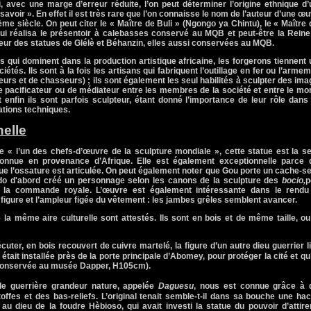
 avec une marge d’erreur réduite, l’on peut déterminer l’origine ethnique d
savoir ». En effet il est très rare que l’on connaisse le nom de l’auteur d’une œ
ème siècle. On peut citer le « Maître de Buli » (Ngongo ya Chintu), le « Maître
ui réalisa le présentoir à calebasses conservé au MQB et peut-être
la Reine
eur des statues de Glélè et Béhanzin, elles aussi conservées au MQB.
 qui dominent dans la production artistique africaine, les forgerons tiennent
iétés. Ils sont à la fois les artisans qui fabriquent l’outillage en fer ou l’arme
eurs et de chasseurs) ; ils sont également les seul habilités à sculpter des im
 de pacificateur ou de médiateur entre les membres de la société et entre le m
 enfin ils sont parfois sculpteur, étant donné l’importance de leur rôle dans
ations techniques.
elle
 l’un des chefs-d’œuvre de la sculpture mondiale », cette statue est la se
connue en provenance d’Afrique. Elle est également exceptionnelle parce 
ue l’ossature est articulée.
On peut également noter que Gou porte un cache-se
do d'abord créé un personnage selon les canons de la sculpture des
bocio,
p
 à la commande royale.
L’œuvre est également intéressante dans le rendu
figure et l’ampleur figée du vêtement : les jambes grêles semblent avancer.
a même aire culturelle sont attestés. Ils sont en bois et de même taille, o
cuter, en bois recouvert de cuivre martelé, la figure d’un autre dieu guerrier l
 était installée près de la porte principale d’Abomey, pour protéger la cité et qu’
conservée au musée Dapper, H105cm).
le guerrière grandeur nature, appelée
Daguesu
, nous est connue grâce à 
offes et des bas-reliefs. L’original tenait semble-t-il dans sa bouche une ha
 au dieu de la foudre Hèbioso, qui avait investi la statue du pouvoir d’attire