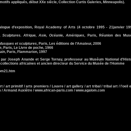
x motifs appliqués, début XXe siècle, Collection Curtis Galeries, Minneapolis).
talogue d’exposition, Royal Academy of Arts (4 octobre 1995 - 21janvier 199
),
Sculptures. Afrique, Asie, Océanie, Amériques
, Paris, Réunion des Mus
 Masques et sculptures
, Paris, Les éditions de l’Amateur, 2006
e
, Paris, Le Livre de poche, 1966
cain
, Paris, Flammarion, 1997
e par Joseph Anande et Serge Tornay, professeur au Muséum National d'Histo
collections africaines et ancien directeur du Service du Musée de l'Homme
om21.htm
t / art primitif / arts premiers / Louvre / art gallery / art tribal / tribal art / l'oeil e
lom / Armand Auxiètre / www.african-paris.com / www.agalom.com