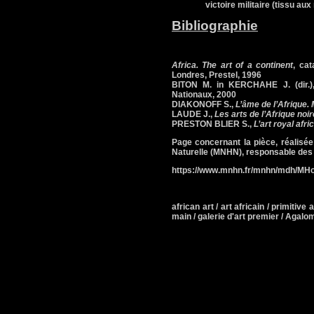
victoire militaire (tissu au
Bibliographie
Africa. The art of a continent
, ca
Londres, Prestel, 1996
BITON M. in KERCHAHE J. (dir.
Nationaux, 2000
DIAKONOFF S.,
L’âme de l’Afrique.
LAUDE J.,
Les arts de l’Afrique noir
PRESTON BLIER S.,
L’art royal afri
Page concernant la pièce, réalisé
Naturelle (MNHN), responsable des 
https://www.mnhn.fr/mnhn/mdh/MH
african art / art africain / primitive ar
main / galerie d'art premier / Aga