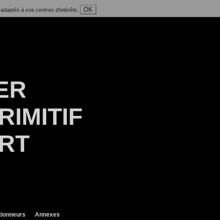
OK
 adaptés à vos centres d'intérêts.
ER
RIMITIF
ART
tionneurs
Annexes