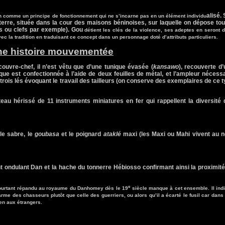
alisé.
 comme un principe de fonctionnement qui ne s’incarne pas en un élément individu
terre, située dans la cour des maisons béninoises, sur laquelle on dépose tou
ns ou clefs par exemple).
Gou
détient les clés de la violence, ses adeptes en seront 
c la tradition en traduisant ce concept dans un personnage doté d’attributs particuliers.
une histoire mouvementée
ouvre-chef, il n’est vêtu que d’une tunique évasée (
kansawo
), recouverte d
ue est confectionnée à l’aide de deux feuilles de métal, et l’ampleur nécess
 trois lés évoquant le travail des tailleurs (on conserve des exemplaires de ce 
eau hérissé de 11 instruments miniatures en fer qui rappellent la diversité
 le sabre, le
goubasa
et le poignard
ataklé
maxi (les Maxi ou Mahi vivent au n
nt ondulant Dan et la hache du tonnerre Hébiosso confirmant ainsi la proximit
e
, pourtant répandu au royaume du Danhomey dès le 19
siècle manque à cet ensemble. Il ind
 l'arme des chasseurs plutôt que celle des guerriers, ou alors qu’il a écarté le fusil car dans
ien aux étrangers.