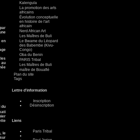
Kalengula
La promotion des arts
africains
Évolution conceptuelle
en histoire de l'art
africain
par
Nerd African Art
’une
Les Maîtres de Buli
Le Bwame du Léopard
s en
des Babembe (Kivu-
Congo)
mage
Oba du Benin
 les
PARIS Tribal
 au
Les Maîtres de Buli
née
maître de Bouaflé
Plan du site
Tags
Lettre d'information
Inscription
Désinscription
i du
kati
nier
Liens
ette
Paris Tribal
, le
 sur