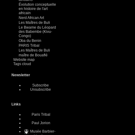
Évolution conceptuelle
en histoire de l'art
africain
Nerd African Art
Les Maîtres de Buli
Le Bwame du Léopard
des Babembe (Kivu-
Congo)
Oba du Benin
PARIS Tribal
Les Maîtres de Buli
maître de Bouaflé
Website map
Tags cloud
Newsletter
Subscribe
Unsubscribe
Links
Paris Tribal
Paul Jorion
Musée Barbier-