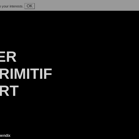
OK
o your interests.
ER
RIMITIF
ART
endix