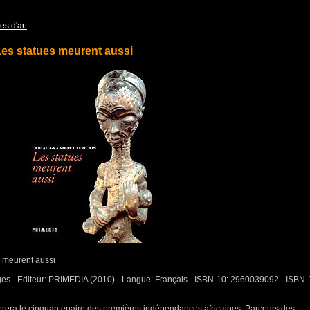
es d'art
 Les statues meurent aussi
s meurent aussi
ages - Editeur: PRIMEDIA (2010) - Langue: Français - ISBN-10: 2960039092 - ISBN-
brera le cinquantenaire des premières indépendances africaines, Parcours des