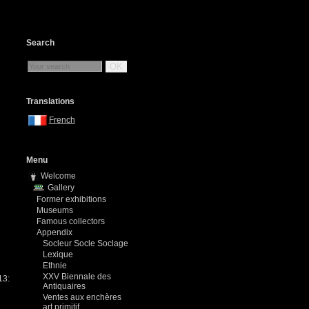
Search
OK
Translations
French
Menu
Welcome
Gallery
Former exhibitions
Museums
Famous collectors
Appendix
Socleur Socle Soclage
Lexique
Ethnie
XXV Biennale des
13:
Antiquaires
Ventes aux enchères
art primitif