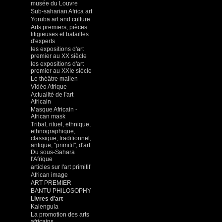
musée du Louvre
Sub-saharian Africa art
Yoruba art and culture
Arts premiers, pièces
litigieuses et batailles
d'experts
les expositions d'art
premier au XX siècle
les expositions d'art
premier au XXIe siècle
Le théâtre malien
Vidéo Afrique
Actualité de l'art
Africain
Masque Africain -
African mask
Tribal, rituel, ethnique,
ethnographique,
classique, traditionnel,
antique, "primitif", d'art
Du sous-Sahara
l'Afrique
articles sur l'art primitif
African image
ART PREMIER
BANTU PHILOSOPHY
Livres d'art
Kalengula
La promotion des arts
africains