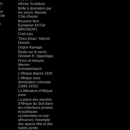
es
African Sculpture
r
Boîte à divination par
ain
les souris, Baoulé,
Elle
Côte d'Ivoire
Brussels Non
n
European Art Fair
(BRUNEAF)
Chef zulu
"Dieu d'eau", Marcel
Griaule
Dogon Kanaga
Etude sur le sacré,
Ghislain R. Ogandaga
Force et mesure,
Werner
Schmalenbach
L'Afrique depuis 1935
L'Afrique sous
domination coloniale
(1880-1935)
La littérature d'Afrique
noire
La place des oeuvres
d'Afrique du Sud dans
les collections privées
et publiques
occidentales et sud-
africaines: l'exemple
des appuis-tête et des
habits perlés