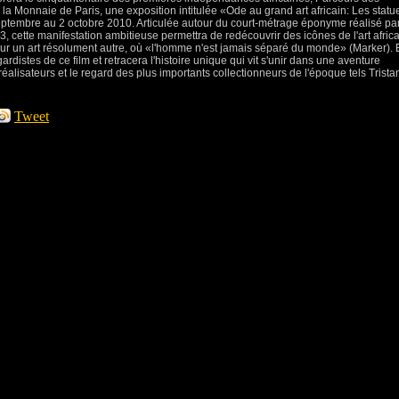
a Monnaie de Paris, une exposition intitulée «Ode au grand art africain: Les statu
eptembre au 2 octobre 2010. Articulée autour du court-métrage éponyme réalisé pa
, cette manifestation ambitieuse permettra de redécouvrir des icônes de l'art afric
sur un art résolument autre, où «l'homme n'est jamais séparé du monde» (Marker). 
rdistes de ce film et retracera l'histoire unique qui vit s'unir dans une aventure
éalisateurs et le regard des plus importants collectionneurs de l'époque tels Trista
Tweet