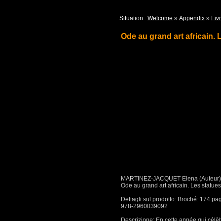
Situation :
Welcome
»
Appendix
»
Livr
Ode au grand art africain.
MARTINEZ-JACQUET Elena (Auteur)
Ode au grand art africain. Les statue
Dettagli sul prodotto: Broché: 174 p
978-2960039092
Descrizione: En cette année qui célè