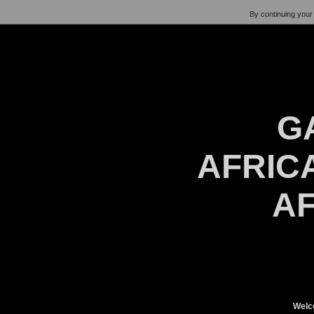
By continuing your 
G
AFRICA
AF
Welc