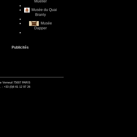
Mueller
Musée du Quai
Branly
Musée
Dapper
Publicités
de Verneuil 75007 PARIS
. : +33 (0)6 61 12 97 26