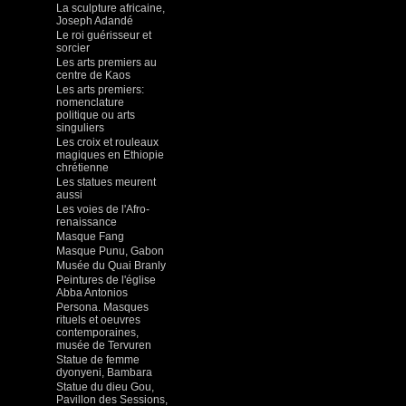
La sculpture africaine,
Joseph Adandé
Le roi guérisseur et
sorcier
Les arts premiers au
centre de Kaos
Les arts premiers:
nomenclature
politique ou arts
singuliers
Les croix et rouleaux
magiques en Ethiopie
chrétienne
Les statues meurent
aussi
Les voies de l'Afro-
renaissance
Masque Fang
Masque Punu, Gabon
Musée du Quai Branly
Peintures de l'église
Abba Antonios
Persona. Masques
rituels et oeuvres
contemporaines,
musée de Tervuren
Statue de femme
dyonyeni, Bambara
Statue du dieu Gou,
Pavillon des Sessions,