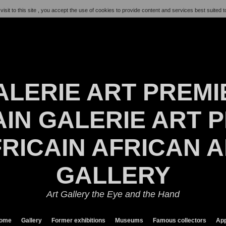
visit to this site , you accept the use of cookies to provide content and services best suited t
ALERIE ART PREMI
IN GALERIE ART P
RICAIN AFRICAN 
GALLERY
Art Gallery the Eye and the Hand
ome
Gallery
Former exhibitions
Museums
Famous collectors
App