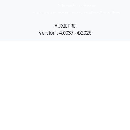
Collection Armand Auxietre
Art primitif, Art premier, Art africain, African Art Gallery, Tribal Art Gallery
AUXIETRE
Version : 4.0037 - ©2026