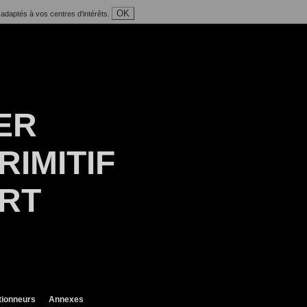
OK
 adaptés à vos centres d'intérêts.
ER
RIMITIF
ART
tionneurs
Annexes