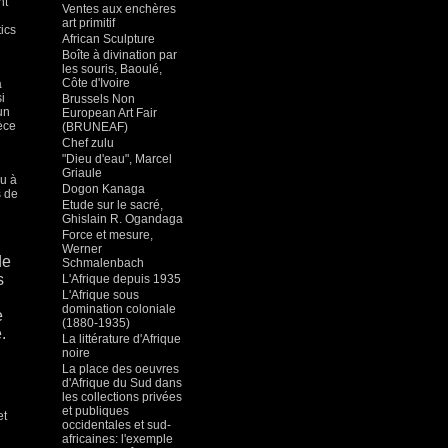
nt
Ventes aux enchères
art primitif
tics
African Sculpture
Boîte à divination par
les souris, Baoulé,
Côte d'Ivoire
a
i
Brussels Non
un
European Art Fair
ièce
(BRUNEAF)
Chef zulu
"Dieu d'eau", Marcel
Griaule
ou à
Dogon Kanaga
s de
Etude sur le sacré,
Ghislain R. Ogandaga
Force et mesure,
Werner
de
Schmalenbach
s
L'Afrique depuis 1935
L'Afrique sous
domination coloniale
e
(1880-1935)
.
La littérature d'Afrique
noire
La place des oeuvres
d'Afrique du Sud dans
les collections privées
et publiques
et
occidentales et sud-
africaines: l'exemple