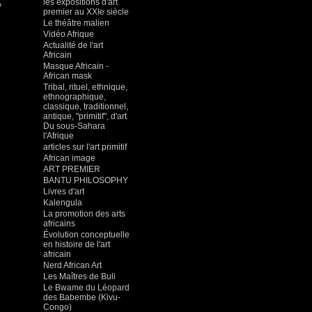
les expositions d'art
y
premier au XXIe siècle
Le théâtre malien
Vidéo Afrique
Actualité de l'art
Africain
Masque Africain -
African mask
Tribal, rituel, ethnique,
ethnographique,
classique, traditionnel,
antique, "primitif", d'art
Du sous-Sahara
l'Afrique
articles sur l'art primitif
African image
ART PREMIER
BANTU PHILOSOPHY
Livres d'art
Kalengula
La promotion des arts
africains
Évolution conceptuelle
en histoire de l'art
africain
Nerd African Art
Les Maîtres de Buli
Le Bwame du Léopard
des Babembe (Kivu-
Congo)