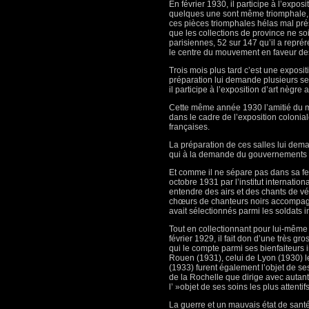
En février 1930, il participe à l’expo
quelques une sont même triomphale, da
ces pièces triomphales hélas mal pré
que les collections de province ne so
parisiennes, 52 sur 147 qu’il a reprér
le centre du mouvement en faveur des
Trois mois plus tard c’est une exposit
préparation lui demande plusieurs se
il participe à l’exposition d’art nègre
Cette même année 1930 l’amitié du ma
dans le cadre de l’exposition colonia
françaises.
La préparation de ces salles lui deman
qui à la demande du gouvernements de 
Et comme il ne sépare pas dans sa fer
octobre 1931 par l’institut internationa
entendre des airs et des chants de v
chœurs de chanteurs noirs accompagné
avait sélectionnés parmi les soldats i
Tout en collectionnant pour lui-mêm
février 1929, il fait don d’une très g
qui le compte parmi ses bienfaiteurs
Rouen (1931), celui de Lyon (1930) 
(1933) furent également l’objet de s
de la Rochelle que dirige avec autan
l’ »objet de ses soins les plus atten
La guerre et un mauvais état de santé