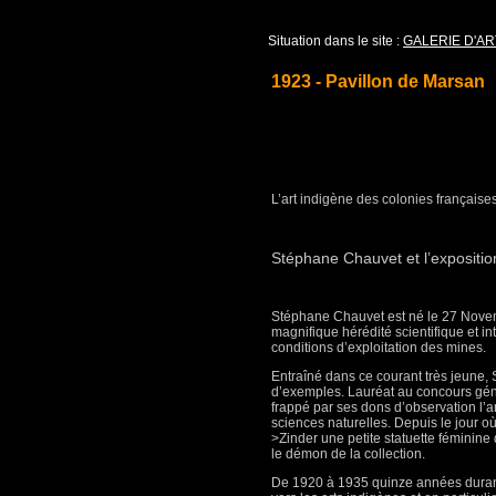
Situation dans le site :
GALERIE D'AR
1923 - Pavillon de Marsan
L’art indigène des colonies française
Stéphane Chauvet et l’expositio
Stéphane Chauvet est né le 27 Novemb
magnifique hérédité scientifique et in
conditions d’exploitation des mines.
Entraîné dans ce courant très jeune,
d’exemples. Lauréat au concours géné
frappé par ses dons d’observation l’a
sciences naturelles. Depuis le jour 
>Zinder une petite statuette féminine
le démon de la collection.
De 1920 à 1935 quinze années durant 