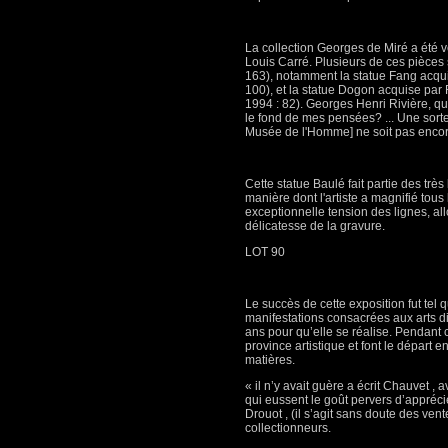
La collection Georges de Miré a été 
Louis Carré. Plusieurs de ces pièces
163), notamment la statue Fang acqui
100), et la statue Dogon acquise par
1994 : 82). Georges Henri Rivière, qu
le fond de mes pensées? ... Une sor
Musée de l'Homme] ne soit pas encore a
Cette statue Baulé fait partie des très
manière dont l'artiste a magnifié tous 
exceptionnelle tension des lignes, a
délicatesse de la gravure.
LOT 90
Le succès de cette exposition fut tel
manifestations consacrées aux arts di
ans pour qu’elle se réalise. Pendant
province artistique et font le départ 
matières.
« il n’y avait guère a écrit Chauvet ,
qui eussent le goût pervers d’apprécie
Drouot , (il s’agit sans doute des v
collectionneurs.