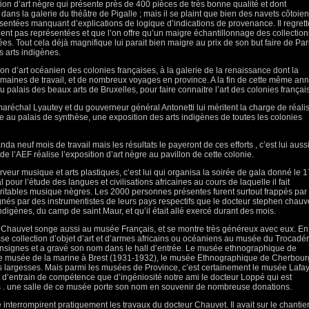
sition d’art nègre qui présente près de 400 pièces de très bonne qualité et dont
ns la galerie du théâtre de Pigalle ; mais il se plaint que bien des navets côtoien
sentées manquant d’explications de logique d’indications de provenance. Il regrett
ient pas représentées et que l’on offre qu’un maigre échantillonnage des collection
ées. Tout cela déjà magnifique lui parait bien maigre au prix de son but faire de Par
 arts indigènes.
ion d’art océanien des colonies françaises, à la galerie de la renaissance dont la
maines de travail, et de nombreux voyages en province. A la fin de cette même an
 au palais des beaux arts de Bruxelles, pour faire connaitre l’art des colonies françai
réchal Lyautey et du gouverneur général Antonetti lui méritent la charge de réali
le au palais de synthèse, une exposition des arts indigènes de toutes les colonies
da neuf mois de travail mais les résultats le payeront de ces efforts , c’est lui auss
l’AEF réalise l’exposition d’art nègre au pavillon de cette colonie.
veur musique et arts plastiques, c’est lui qui organisa la soirée de gala donné le 1
l pour l’étude des langues et civilisations africaines au cours de laquelle il fait
éritables musique nègres. Les 2000 personnes présentes furent surtout frappés par 
s par des instrumentistes de leurs pays respectifs que le docteur stephen chauv
ndigènes, du camp de saint Maur, et qu’il était allé exercé durant des mois.
e Chauvet songe aussi au musée Français, et se montre très généreux avec eux. En
rosse collection d’objet d’art et d’armes africains ou océaniens au musée du Trocadér
 insignes et a gravé son nom dans le hall d’entrée. Le musée ethnographique de
le musée de la marine à Brest (1931-1932), le musée Ethnographique de Cherbour
es largesses. Mais parmi les musées de Province, c’est certainement le musée Lafa
t d’entrain de compétence que d’ingéniosité notre ami le docteur Loppé qui est
tifs . une salle de ce musée porte son nom en souvenir de nombreuse donations.
 interrompirent pratiquement les travaux du docteur Chauvet. Il avait sur le chantie