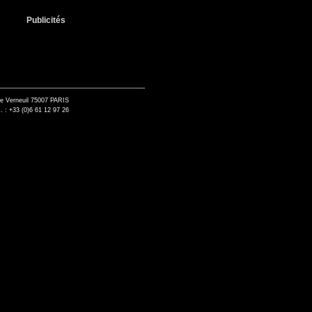
Publicités
de Verneuil 75007 PARIS
. : +33 (0)6 61 12 97 26