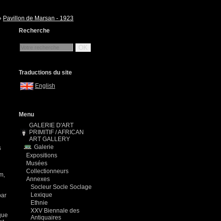
»
Pavillon de Marsan - 1923
Recherche
OK
Traductions du site
English
Menu
GALERIE D'ART
PRIMITIF / AFRICAN
ART GALLERY
Galerie
s
Expositions
Musées
Collectionneurs
m,
Annexes
Socleur Socle Soclage
Lexique
par
Ethnie
XXV Biennale des
que
Antiquaires