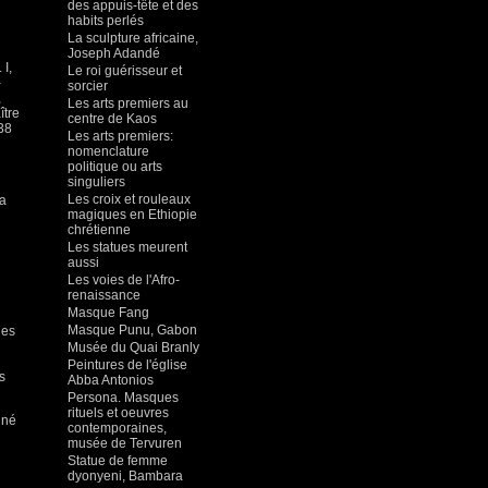
des appuis-tête et des
habits perlés
La sculpture africaine,
Joseph Adandé
I,
Le roi guérisseur et
-
sorcier
,
Les arts premiers au
ître
centre de Kaos
38
Les arts premiers:
nomenclature
politique ou arts
singuliers
Les croix et rouleaux
la
magiques en Ethiopie
chrétienne
Les statues meurent
aussi
Les voies de l'Afro-
renaissance
Masque Fang
Masque Punu, Gabon
les
Musée du Quai Branly
Peintures de l'église
s
Abba Antonios
Persona. Masques
rituels et oeuvres
gné
contemporaines,
musée de Tervuren
Statue de femme
dyonyeni, Bambara