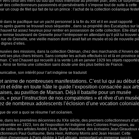
lier vers celui des mers du sud qui nous intéresse au premier plan, avec ce surprena
ir des collectionneurs passionnés et persévérants il s’impose tout de suite à cette
ar un coup de filet qui fait de lui un prince : l’achat de la collection océanique feste
lé dans le pacifique sur un yacht personnel à la fin du XIX et il en avait rapporté
 après guerre se trouvait sous séquestre , dans sa propriété des Eucalyptus sur l
hauvet fut assez heureux pour rentrer en possession de cette collection. Elle était s
ne remise boulevard de Grenelle pour l’entreposer en attendant qu’il pût lui trouver 
 rue de Grenelle, une vieille maison dont il avait fait un musée et où de nouvelle p
dignes d’elles.
s musées des missions, dans la collection Oldman, chez des marchands d’Anvers de
rit ses plus chers trésors. Sans compter les achats effectués ici et là en province 
an. C’est Chauvet qui recueilli à la vente Loti en janvier 1929 les objets rapporté
u. Ainsi se forma une collection sans doute une des plus belles de France.
icative, son intérêt pour l’art indigène se traduisit
 et anime de nombreuses manifestations. C’est lui qui au début 
rit et édite en toute hâte le guide l’exposition consacrée aux art
aises, au pavillon de Marsan. Déjà il bataille pour un musée
is, « pour l’instruction de nos compatriotes » et rêve d’un musé
ez de nombreux adolescents l’éclosion d’une vocation coloniale
logue de voir a quoi se résume l’art océanien.
tie, dans les premières décennies du XXe siècle, des premiers collectionneurs d'art
e présentée en 1923, lors de l'exposition Art Indigène des Colonies Françaises, au
 de celles des artistes André Lhote, Burty Havilland, des écrivains Jean Giraudoux 
ctionneurs Paul Guillaume, Bela Hein, Anthony Morris and Jean Hessel. Cette
ation d'envergure à Paris dédiée à l'art africain, remportant un immense succès.