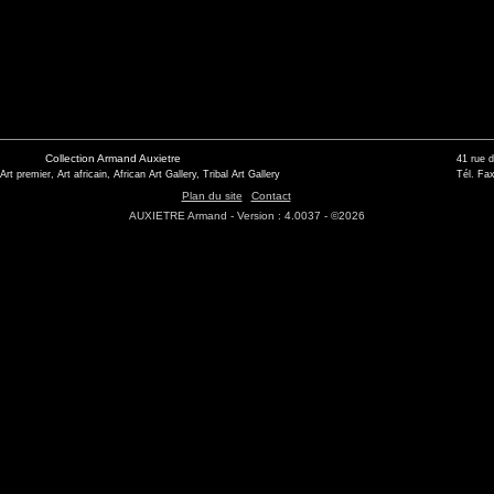
Collection Armand Auxietre
41 rue 
 Art premier, Art africain, African Art Gallery, Tribal Art Gallery
Tél. Fax
Plan du site
Contact
AUXIETRE Armand - Version : 4.0037 - ©2026