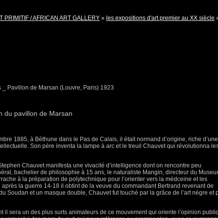
T PRIMITIF / AFRICAN ART GALLERY
»
les expositions d'art premier au XX siècle
s _ Pavillon de Marsan (Louvre, Paris) 1923
n du pavillon de Marsan
re 1885, à Béthune dans le Pas de Calais, il était normand d’origine, riche d’une
tellectuelle. Son père inventa la lampe à arc et le treuil Chauvet qui révolutionna le
 Stephen Chauvet manifesta une vivacité d’intelligence dont on rencontre peu
ral, bachelier de philosophie à 15 ans, le naturaliste Mangin, directeur du Museu
rrache à la préparation de polytechnique pour l’orienter vers la médceine et les
où après la guerre 14-18 il obtint de la veuve du commandant Bertrand revenant de
 du Soudan et un masque double, Chauvet fut touché par la grâce de l’art nègre et 
il sera un des plus surts animateurs de ce mouvement qui oriente l’opinion publi