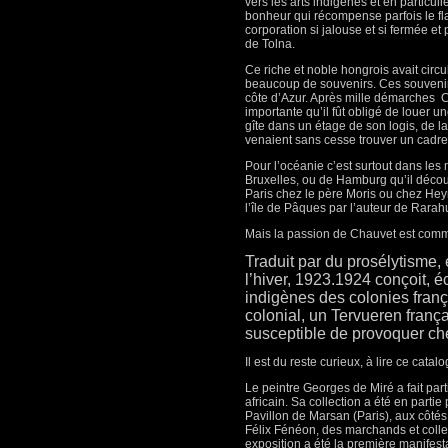
vers les arts indigènes et en particu
bonheur qui récompense parfois le fla
corporation si jalouse et si fermée et p
de Tolna.
Ce riche et noble hongrois avait circu
beaucoup de souvenirs. Ces souvenirs
côte d’Azur. Après mille démarches
C
importante qu’il fût obligé de louer u
gîte dans un étage de son logis, de la
venaient sans cesse trouver un cadre 
Pour l’océanie c’est surtout dans le
Bruxelles, ou de Hamburg qu’il découv
Paris chez le père Moris ou chez Heym
l’île de Pâques par l’auteur de Rarah
Mais la passion de Chauvet est commun
Traduit par du prosélytisme,
l’hiver, 1923.1924 conçoit, éc
indigènes des colonies franç
colonial, un Tervueren frança
susceptible de provoquer ch
Il est du reste curieux, à lire ce cata
Le peintre Georges de Miré a fait par
africain. Sa collection a été en parti
Pavillon de Marsan (Paris), aux côtés
Félix Fénéon, des marchands et colle
exposition a été la première manifest