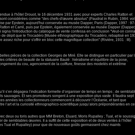
vendue à l'hôtel Drouot, le 16 décembre 1931 avec pour experts Charles Ratton et
 sont considérées comme "des chefs-d'œuvre absolus" (Paudrat in Rubin, 1984: vol. 
se par Epstein, aujourd'hui conservée au musée Dapper, Paris (Dapper, 1997 : 97
 Ratton et Carré, puis par Epstein, également conservée au musée Dapper (Dapper
i signa l'introduction du catalogue de vente confessa en conclusion "Veut-on conna
te de dépit que le Trocadéro [Musée ethnographique du Trocadéro, rebaptisé en 19
ssez riche pour s'offrir en bloc cette magnifique collection" (Rivière, 1931 : III).
 belles pièces de la collection Georges de Miré. Elle se distingue en particulier par 
les critères de beauté de la statuaire Baulé : hiératisme et équilibre de la pose,
llongement du cou, agencement de la coiffure, finesse des modelés et extrême
 qu’il s’en dégagea l’indication formelle d’organiser de temps en temps ; de semblab
ts sauvages. Et ses promoteurs songent à une exposition plus vaste. Il faudra sept
 ces années les collectionneurs commencent à découvrir l’Océanie, et tant que
entre l’art et la curiosité ethnographico-scientifique jusqu’alors prépondérantes en ce
 avec deux ou toris autres que MM Breton, Eluard, Moris Rupalley ; Tual, et le soussi
r de semblables œuvres. Il a suffit de cette exposition et de deux ventes à l’hôtel
entes Tual et Rupalley) pour que de nouveaux goûts germassent chez maints