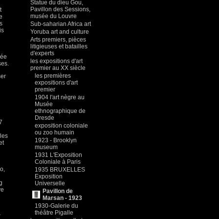
Statue du dieu Gou,
Pavillon des Sessions,
t
musée du Louvre
e
s
Sub-saharian Africa art
is
Yoruba art and culture
Arts premiers, pièces
litigieuses et batailles
d'experts
née
les expositions d'art
ses.
premier au XX siècle
les premières
ser
expositions d'art
premier
1904 l'art nègre au
i
Musée
ethnographique de
Dresde
7
exposition coloniale
ou zoo humain
les
1923 - Brooklyn
et
museum
1931 L'Exposition
Coloniale à Paris
o,
1935 BRUXELLES
Exposition
g
Universelle
ye
Pavillon de
Marsan - 1923
1930-Galerie du
théâtre Pigalle
r