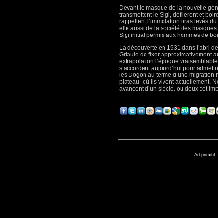
Devant le masque de la nouvelle géné
transmettent le Sigi, défileront et bo
rappellent l’immolation bras levés d
elle aussi de la société des masques 
Sigi initial permis aux hommes de boi
La découverte en 1931 dans l’abri de
Griaule de fixer approximativement au
extrapolation l’époque vraisemblable 
s’accordent aujourd’hui pour admettr
les Dogon au terme d’une migration re
plateau- où ils vivent actuellement.
avancent d’un siècle, ou deux cet imp
Art primitif,