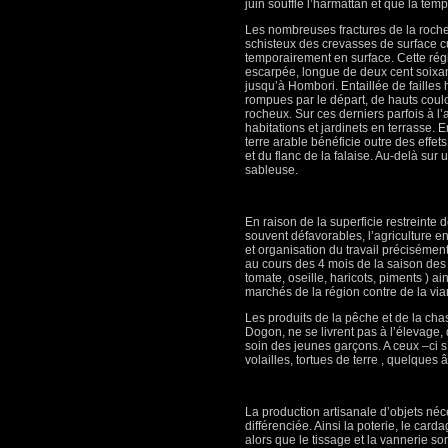
juin souffle l’harmattan et que la tem
Les nombreuses fractures de la roch
schisteux des crevasses de surface cult
temporairement en surface. Cette rég
escarpée, longue de deux cent soixant
jusqu’à Hombori. Entaillée de failles 
rompues par le départ, de hauts coulo
rocheux. Sur ces derniers parfois à l’
habitations et jardinets en terrasse. 
terre arable bénéficie outre des effets
et du flanc de la falaise. Au-delà sur
sableuse.
En raison de la superficie restreinte 
souvent défavorables, l’agriculture 
et organisation du travail précisément
au cours des 4 mois de la saison des 
tomate, oseille, haricots, piments ) 
marchés de la région contre de la via
Les produits de la pêche et de la chas
Dogon, ne se livrent pas à l’élevage, 
soin des jeunes garçons. A ceux –ci 
volailles, tortues de terre , quelques
La production artisanale d’objets néc
différenciée. Ainsi la poterie, le card
alors que le tissage et la vannerie s