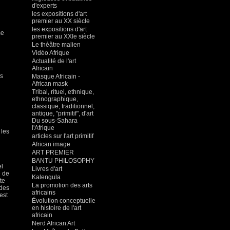
d'experts
les expositions d'art
premier au XX siècle
les expositions d'art
me
premier au XXIe siècle
Le théâtre malien
Vidéo Afrique
Actualité de l'art
Africain
rs
Masque Africain -
African mask
Tribal, rituel, ethnique,
ethnographique,
classique, traditionnel,
antique, "primitif", d'art
Du sous-Sahara
l'Afrique
 les
articles sur l'art primitif
African image
ART PREMIER
BANTU PHILOSOPHY
el
Livres d'art
e de
Kalengula
te
La promotion des arts
 des
africains
est
Évolution conceptuelle
en histoire de l'art
africain
Nerd African Art