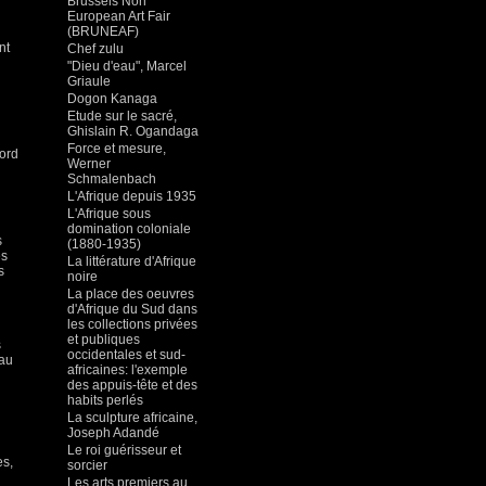
Brussels Non
European Art Fair
(BRUNEAF)
nt
Chef zulu
"Dieu d'eau", Marcel
Griaule
Dogon Kanaga
Etude sur le sacré,
Ghislain R. Ogandaga
Force et mesure,
bord
Werner
Schmalenbach
L'Afrique depuis 1935
L'Afrique sous
domination coloniale
s
(1880-1935)
es
La littérature d'Afrique
s
noire
La place des oeuvres
d'Afrique du Sud dans
les collections privées
et publiques
s
occidentales et sud-
 au
africaines: l'exemple
des appuis-tête et des
habits perlés
La sculpture africaine,
Joseph Adandé
Le roi guérisseur et
es,
sorcier
Les arts premiers au