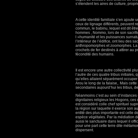
s’étendent les aires de culture, propr
A cette identité familiale s’en ajout
ceux de lignage différents, peuvent 
commun, le babinu, lequel est dit êtr
hommes , Nommo, lors de son sacrific
l »humanité et les puissances surnatu
l’intérieur de l’édifice, ont lieu des s
anthropomorphes et zoomorphes. La fa
crochets de fer destinés à attirer au pr
fécondité des humains.
Il est encore une autre collectivité p
l’autre de ces quatre tribus initiales
qu’elles allaient séparément occuper :
Arou le long de la falaise,. Mais cett
secondaires aujourd’hui les tribus, de
Néanmoins c’est au sein d’instances 
dignitaires religieux les Hogons, ces 
est considéré colle chef spirituel s
la région sur laquelle il exerce son a
entité des plus importante est celle d
espèce végétales. Par la médiation d
aussi le sanctuaire dans lequel il offic
pour une part cette terre dite métamo
dispersent.