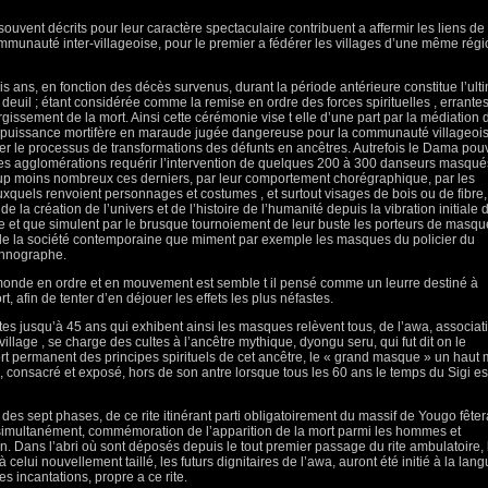
souvent décrits pour leur caractère spectaculaire contribuent a affermir les liens de
mmunauté inter-villageoise, pour le premier a fédérer les villages d’une même rég
s ans, en fonction des décès survenus, durant la période antérieure constitue l’ult
u deuil ; étant considérée comme la remise en ordre des forces spirituelles , errantes
gissement de la mort. Ainsi cette cérémonie vise t elle d’une part par la médiation 
e puissance mortifère en maraude jugée dangereuse pour la communauté villageoi
ager le processus de transformations des défunts en ancêtres. Autrefois le Dama pouv
ques agglomérations requérir l’intervention de quelques 200 à 300 danseurs masqué
p moins nombreux ces derniers, par leur comportement chorégraphique, par les
xquels renvoient personnages et costumes , et surtout visages de bois ou de fibre,
e la création de l’univers et de l’histoire de l’humanité depuis la vibration initiale 
e et que simulent par le brusque tournoiement de leur buste les porteurs de masqu
 de la société contemporaine que miment par exemple les masques du policier du
ethnographe.
monde en ordre et en mouvement est semble t il pensé comme un leurre destiné à
, afin de tenter d’en déjouer les effets les plus néfastes.
ltes jusqu’à 45 ans qui exhibent ainsi les masques relèvent tous, de l’awa, associat
illage , se charge des cultes à l’ancêtre mythique, dyongu seru, qui fut dit on le
 permanent des principes spirituels de cet ancêtre, le « grand masque » un haut 
é , consacré et exposé, hors de son antre lorsque tous les 60 ans le temps du Sigi es
des sept phases, de ce rite itinérant parti obligatoirement du massif de Yougo fêter
 simultanément, commémoration de l’apparition de la mort parmi les hommes et
on. Dans l’abri où sont déposés depuis le tout premier passage du rite ambulatoire, 
elui nouvellement taillé, les futurs dignitaires de l’awa, auront été initié à la lan
es incantations, propre a ce rite.