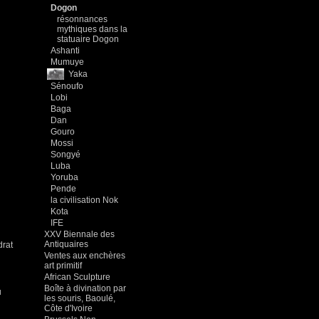
Dogon
résonnances
mythiques dans la
statuaire Dogon
Ashanti
Mumuye
Yaka
Sénoufo
Lobi
Baga
Dan
Gouro
Mossi
Songyé
Luba
Yoruba
Pende
la civilisation Nok
Kota
IFE
XXV Biennale des
Antiquaires
drat
Ventes aux enchères
art primitif
African Sculpture
Boîte à divination par
u
les souris, Baoulé,
Côte d'Ivoire