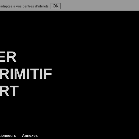
OK
 adaptés à vos centres d'intérêts.
ER
RIMITIF
ART
tionneurs
Annexes