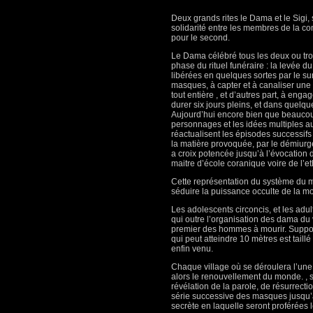
Deux grands rites le Dama et le Sigi, 
solidarité entre les membres de la co
pour le second.
Le Dama célébré tous les deux ou troi
phase du rituel funéraire : la levée d
libérées en quelques sortes par le sur
masques, à capter et à canaliser un
tout entière , et d’autres part, à eng
durer six jours pleins, et dans quel
Aujourd’hui encore bien que beaucou
personnages et les idées multiples au
réactualisent les épisodes successifs d
la matière provoquée, par le démiurg
a croix potencée jusqu’à l’évocation
maitre d’école coranique voire de l’
Cette représentation du système du 
séduire la puissance occulte de la mort
Les adolescents circoncis, et les adu
qui outre l’organisation des dama du v
premier des hommes à mourir. Support
qui peut atteindre 10 mètres est taill
enfin venu.
Chaque village où se déroulera l’une 
alors le renouvellement du monde. ,
révélation de la parole, de résurrecti
série successive des masques jusqu’à c
secrète en laquelle seront proférées l