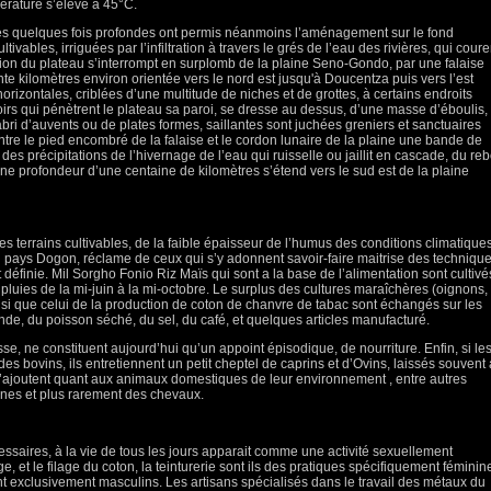
pérature s’élève à 45°C.
es quelques fois profondes ont permis néanmoins l’aménagement sur le fond
ivables, irriguées par l’infiltration à travers le grés de l’eau des rivières, qui coure
ion du plateau s’interrompt en surplomb de la plaine Seno-Gondo, par une falaise
e kilomètres environ orientée vers le nord est jusqu'à Doucentza puis vers l’est
horizontales, criblées d’une multitude de niches et de grottes, à certains endroits
irs qui pénètrent le plateau sa paroi, se dresse au dessus, d’une masse d’éboulis,
abri d’auvents ou de plates formes, saillantes sont juchées greniers et sanctuaires
Entre le pied encombré de la falaise et le cordon lunaire de la plaine une bande de
 des précipitations de l’hivernage de l’eau qui ruisselle ou jaillit en cascade, du re
 une profondeur d’une centaine de kilomètres s’étend vers le sud est de la plaine
des terrains cultivables, de la faible épaisseur de l’humus des conditions climatique
en pays Dogon, réclame de ceux qui s’y adonnent savoir-faire maitrise des techniqu
 définie. Mil Sorgho Fonio Riz Maïs qui sont a la base de l’alimentation sont cultivé
pluies de la mi-juin à la mi-octobre. Le surplus des cultures maraîchères (oignons,
ainsi que celui de la production de coton de chanvre de tabac sont échangés sur les
nde, du poisson séché, du sel, du café, et quelques articles manufacturé.
se, ne constituent aujourd’hui qu’un appoint épisodique, de nourriture. Enfin, si le
des bovins, ils entretiennent un petit cheptel de caprins et d’Ovins, laissés souvent
s’ajoutent quant aux animaux domestiques de leur environnement , entre autres
 ânes et plus rarement des chevaux.
essaires, à la vie de tous les jours apparait comme une activité sexuellement
age, et le filage du coton, la teinturerie sont ils des pratiques spécifiquement féminin
ont exclusivement masculins. Les artisans spécialisés dans le travail des métaux du