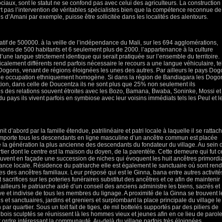
ociaux, sont le statut ne se confond pas avec celui des agriculteurs. La construction
ert pas l’intervention de véritables spécialistes bien que la compétence reconnue de
res d’Amani par exemple, puisse être sollicitée dans les localités des alentours.
f de 500000. à la veille de l’indépendance du Mali, sur les 694 agglomérations,
moins de 500 habitants et 6 seulement plus de 2000. l’appartenance à la culture
’une langue strictement identique qui serait pratiquée sur l’ensemble du territoire.
icalement différents rend parfois nécessaire le recours a une langue véhiculaire, te
 Dogons, venant de régions éloignées les unes des autres. Par ailleurs le pays Do
une occupation ethniquement homogène. Si dans la région de Bandiagara les Dogo
tion, dans celle de Doucentza ils ne sont plus que 25% non seulement ils
hes des relations souvent étroites avec les Bozo, Bamana, Bwaba, Soninke, Mossi et
ays ils vivent parfois en symbiose avec leur voisins immédiats tels les Peul et l
nit d’abord par la famille étendue, patrilinéaire et patri locale à laquelle il se rattach
mporte tous les descendants en ligne masculine d’un ancêtre commun est placée
e la génération la plus ancienne des descendants du fondateur du village. Au sein 
ier dont le centre est la maison du doyen, de la parentèle. Cette demeure qui fut c
uvent en façade une succession de niches qui évoquent les huit ancêtres primord
ance locale. Résidence du patriarche elle est également le sanctuaire où sont ren
 des ancêtres familiaux. Leur préposé qui est le Ginna, bana entre autres activité
et sacrifices sur les poteries funéraires substitut des ancêtres et ce afin de maintenir
 ailleurs le patriarche aidé d’un conseil des anciens administre les biens, sacrés et
ive et indivise de tous les membres du lignage. A proximité de la Ginna se trouvent l
s et sanctuaires, jardins et greniers et surplombant la place principale du village le
par quartier. Sous un toit fait de tiges, de mil bottelés supportés par des piliers de
 bois sculptés se réunissent là les hommes vieux et jeunes afin en ce lieu de parol
t ordre intéressant la communauté. Au-delà du village parfois très éloignées