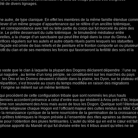
iété de divers lignages.
e une autre, de type clanique. En effet les membres de la même famille étendue com
relever d’un même groupe d’appartenance qui se réfère d’un ancêtre totémique,
e en correspondance avec tell ou telle partie du corps qui fut morcelé du père des
e. Le prêtre desservant du culte totémique , le binukediné médiateur entre
relles, a la charge d’un sanctuaire qui peut être érigé dans la cour du Ginna. A
acrifices réguliers sur les autels et autre objets rituels parmi lesquels les statuettes
çade est ornée de bas reliefs et de peinture et le fronton comporte un ou plusieu
ofit du clan et de ses membres les forces qui favoriseront la fertilité des sols et la
lus vaste que le clan à laquelle la plupart des Dogons déclarent dépendre : l’une ou
, qui naguère , au terme d’un long périple, se constituèrent sur les marches du pays
 les Ono et les Domno devaient s’établir dans la plaine, les Dyon, sur le plateau et
e répartition, s’est trouvée au cours du temps modifiée en raison des migrations
 l’origine se mêlent sur un même territoire.
qui procèdent de cette configuration tribale que sont nommés les plus hauts
derniers accordent présence a celui d’entre eux qui résident à Arou près d’Ibi, lequ
uprême non seulement des Arou mais aussi de tous les Dogon. Quelque soit l’étendu
utorité religieuse chaque Hogon est l’officiant majeur des cultes rendus au lébé. Cet
e la renaissance cyclique de la terre nourricière de la germination de la croissance
e prêtres totémiques le Hogon préside à l’ensemble des rites agraires sa demeure 
ie pour l’obtention des pluies fertilisantes. L’autel du lébé qui en est le cœur est fait
rphose apporté du Mandé et qui fut divisée entre les 4 tribus avant qu’elles ne se