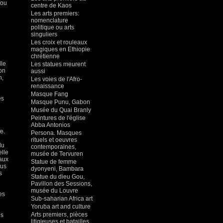
 ou
centre de Kaos
Les arts premiers:
nomenclature
politique ou arts
singuliers
Les croix et rouleaux
magiques en Ethiopie
chrétienne
lle
Les statues meurent
gon
aussi
n,
Les voies de l'Afro-
renaissance
Masque Fang
es
Masque Punu, Gabon
Musée du Quai Branly
Peintures de l'église
Abba Antonios
e.
Persona. Masques
rituels et oeuvres
du
contemporaines,
elle
musée de Tervuren
iaux
Statue de femme
dus
dyonyeni, Bambara
s
Statue du dieu Gou,
Pavillon des Sessions,
musée du Louvre
es
Sub-saharian Africa art
Yoruba art and culture
Arts premiers, pièces
es
litigieuses et batailles