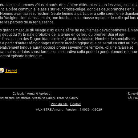
ration, les hommes vêtus et parés de manière différentes selon les villages, qui s
iront la bière communielle assis sur leur crosse-siège, dont les deux branches en Y
u Nommo avant sa résurrection. Seule femme à participer à cette cérémonie dignitai
la Yasigine, tient dans la main, une louche en calebasse réplique de celle qui lors
re les paroles de la renaissance.
s grands masque du village d’Ibi d’une série de neuf lames devait permettre à Mar
 début du Xv la date probable de la tenue en ce lieu du premier Sigi et par
d’installation des Dogon fdans cette région de la falaise. Nombre de spécialistes
e a partir d’autres témoignages d’ordre archéologique que ce serait en effet au Xv
lativement longue aurait occupé progressivement le territoire, -plaine falaise et
 Néanmoins certains considèrent comme tardive cette période généralement retenue 
ortant épisode historique.
Tweet
Collection Armand Auxietre
41 rue 
 Art premier, Art africain, African Art Gallery, Tribal Art Gallery
Tél. Fax
Plan du site
Contact
AUXIETRE Armand - Version : 4.0037 - ©2026