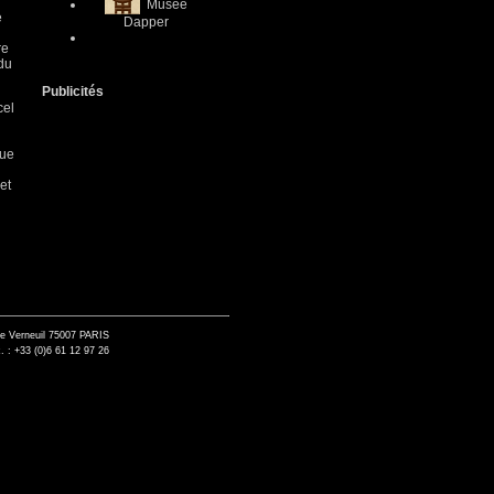
Musée
e
Dapper
re
 du
Publicités
cel
que
et
de Verneuil 75007 PARIS
. : +33 (0)6 61 12 97 26