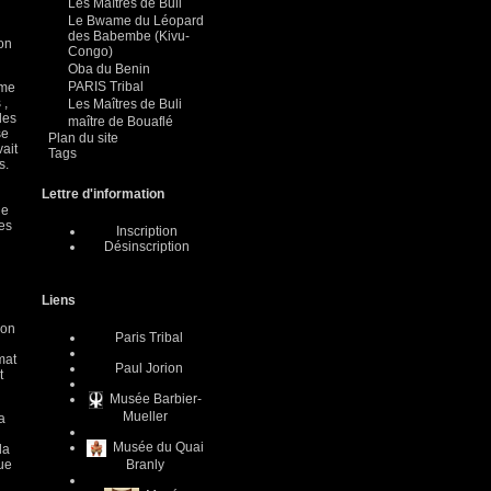
Les Maîtres de Buli
Le Bwame du Léopard
des Babembe (Kivu-
ion
Congo)
Oba du Benin
PARIS Tribal
ime
 ,
Les Maîtres de Buli
des
maître de Bouaflé
se
Plan du site
ait
Tags
s.
Lettre d'information
de
es
Inscription
Désinscription
Liens
ion
Paris Tribal
mat
Paul Jorion
t
Musée Barbier-
Mueller
a
Musée du Quai
la
gue
Branly