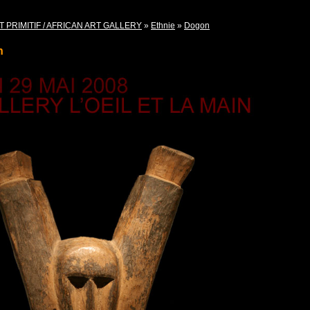
T PRIMITIF / AFRICAN ART GALLERY
»
Ethnie
»
Dogon
n