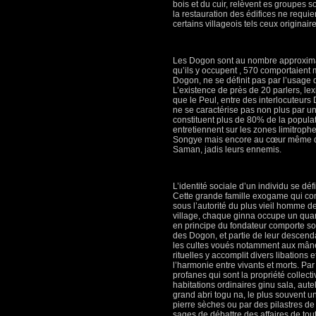
bois et du cuir, relèvent es groupes s
la restauration des édifices ne requi
certains villageois tels ceux originai
Les Dogon sont au nombre approximati
qu’ils y occupent , 570 comportaient 
Dogon, ne se définit pas par l’usage d
L’existence de près de 20 parlers, lex
que le Peul, entre des interlocuteurs
ne se caractérise pas non plus par 
constituent plus de 80% de la popula
entretiennent sur les zones limitrop
Songye mais encore au cœur même du p
Saman, jadis leurs ennemis.
L’identité sociale d’un individu se défi
Cette grande famille exogame qui co
sous l’autorité du plus vieil homme d
village, chaque ginna occupe un quart
en principe du fondateur comporte so
des Dogon, et partie de leur descend
les cultes voués notamment aux mânes
rituelles y accomplit divers libations 
l’harmonie entre vivants et morts. Par
profanes qui sont la propriété collect
habitations ordinaires ginu sala, autel
grand abri togu na, le plus souvent un 
pierre sèches ou par des pilastres de
sages de débattre des affaires de tou