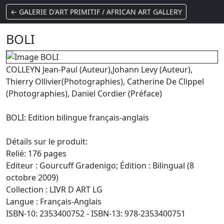
← GALERIE D'ART PRIMITIF / AFRICAN ART GALLERY
BOLI
COLLEYN Jean-Paul (Auteur),Johann Levy (Auteur),
Thierry Ollivier(Photographies), Catherine De Clippel
(Photographies), Daniel Cordier (Préface)
BOLI: Edition bilingue français-anglais
Détails sur le produit:
Relié: 176 pages
Editeur : Gourcuff Gradenigo; Édition : Bilingual (8
octobre 2009)
Collection : LIVR D ART LG
Langue : Français-Anglais
ISBN-10: 2353400752 - ISBN-13: 978-2353400751