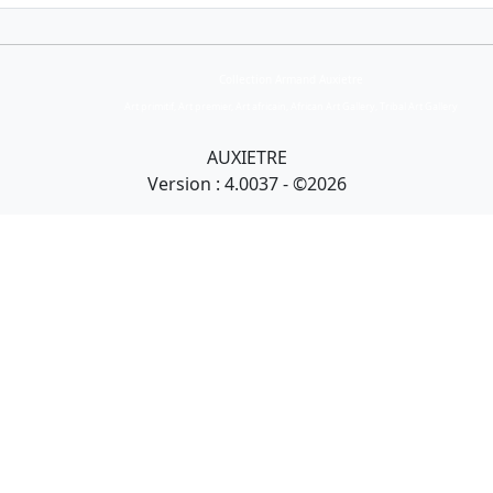
Collection Armand Auxietre
Art primitif, Art premier, Art africain, African Art Gallery, Tribal Art Gallery
AUXIETRE
Version : 4.0037 - ©2026