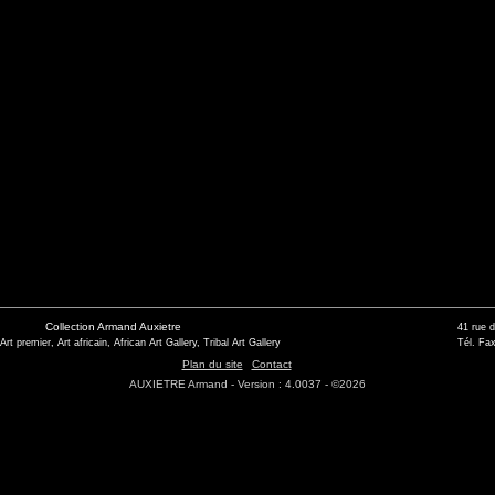
Collection Armand Auxietre
41 rue 
 Art premier, Art africain, African Art Gallery, Tribal Art Gallery
Tél. Fax
Plan du site
Contact
AUXIETRE Armand - Version : 4.0037 - ©2026