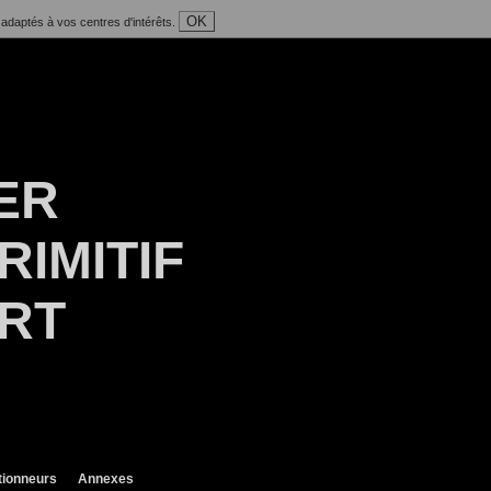
OK
 adaptés à vos centres d'intérêts.
ER
RIMITIF
ART
tionneurs
Annexes