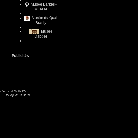
Musée Barbier-
Mueller
Musée du Quai
Branly
Musée
Dapper
Publicités
de Verneuil 75007 PARIS
. : +33 (0)6 61 12 97 26