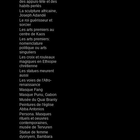
des appuis-tête et des
habits perlés
La sculpture africaine,
Joseph Adandé
Le roi guérisseur et
sorcier
Les arts premiers au
centre de Kaos
Les arts premiers:
nomenclature
politique ou arts
singuliers
Les croix et rouleaux
magiques en Ethiopie
chrétienne
Les statues meurent
aussi
Les voies de l'Afro-
renaissance
Masque Fang
Masque Punu, Gabon
Musée du Quai Branly
Peintures de l'église
Abba Antonios
Persona. Masques
rituels et oeuvres
contemporaines,
musée de Tervuren
Statue de femme
dyonyeni, Bambara