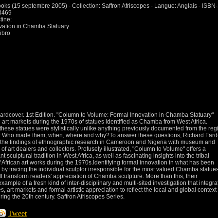
ooks (15 septembre 2005) - Collection: Saffron Afriscopes - Langue: Anglais - ISBN-
3469
tine:
ovation in Chamba Statuary
ibro
rdcover. 1st Edition. "Column to Volume: Formal Innovation in Chamba Statuary"
art markets during the 1970s of statues identified as Chamba from West Africa.
n, these statues were stylistically unlike anything previously documented from the reg
ed? Who made them, when, where and why?To answer these questions, Richard Far
e the findings of ethnographic research in Cameroon and Nigeria with museum and
of art dealers and collectors. Profusely illustrated, "Column to Volume" offers a
culptural tradition in West Africa, as well as fascinating insights into the tribal
f African art works during the 1970s.Identifying formal innovation in what has been
ast by tracing the individual sculptor irresponsible for the most valued Chamba statues
l transform readers' appreciation of Chamba sculpture. More than this, their
xample of a fresh kind of inter-disciplinary and multi-sited investigation that integra
es, art markets and formal artistic appreciation to reflect the local and global context
uring the 20th century. Saffron Afriscopes Series.
Tweet