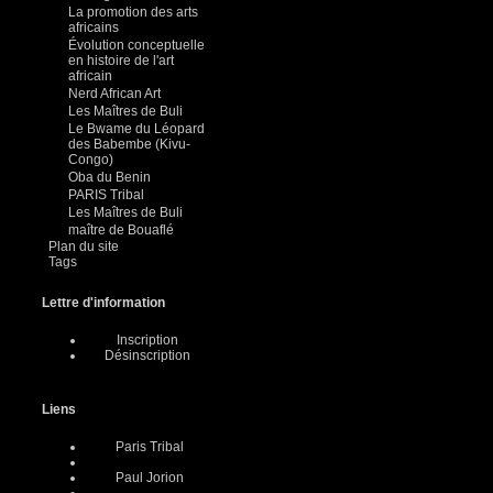
La promotion des arts
africains
Évolution conceptuelle
en histoire de l'art
africain
Nerd African Art
Les Maîtres de Buli
Le Bwame du Léopard
des Babembe (Kivu-
Congo)
Oba du Benin
PARIS Tribal
Les Maîtres de Buli
maître de Bouaflé
Plan du site
Tags
Lettre d'information
Inscription
Désinscription
Liens
Paris Tribal
Paul Jorion