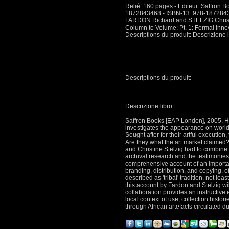
Relié: 160 pages - Editeur: Saffron B
1872843468 - ISBN-13: 978-187284
FARDON Richard and STELZIG Chris
Column to Volume: Pt. 1: Formal Inn
Descriptions du produit: Descrizione l
Descriptions du produit:
Descrizione libro
Saffron Books [EAP London], 2005. Ha
investigates the appearance on world 
Sought after for their artful executio
Are they what the art market claim
and Christine Stelzig had to combin
archival research and the testimonies 
comprehensive account of an important s
branding, distribution, and copying, o
described as 'tribal' tradition, not le
this account by Fardon and Stelzig wil
collaboration provides an instructive e
local context of use, collection histori
through African artefacts circulated d