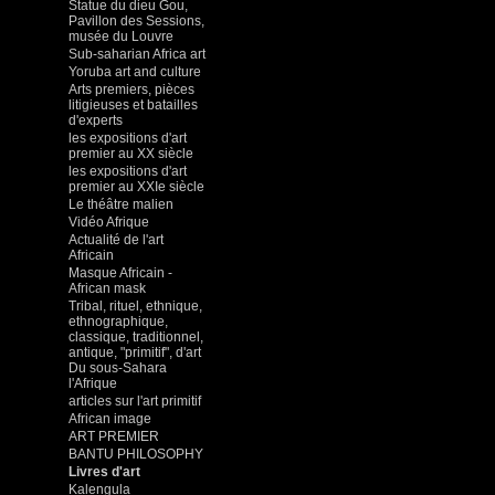
Statue du dieu Gou,
Pavillon des Sessions,
musée du Louvre
Sub-saharian Africa art
Yoruba art and culture
Arts premiers, pièces
litigieuses et batailles
d'experts
les expositions d'art
premier au XX siècle
les expositions d'art
premier au XXIe siècle
Le théâtre malien
Vidéo Afrique
Actualité de l'art
Africain
Masque Africain -
African mask
Tribal, rituel, ethnique,
ethnographique,
classique, traditionnel,
antique, "primitif", d'art
Du sous-Sahara
l'Afrique
articles sur l'art primitif
African image
ART PREMIER
BANTU PHILOSOPHY
Livres d'art
Kalengula