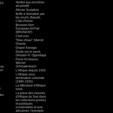
Ventes aux enchères
10:
art primitif
African Sculpture
Boîte à divination par
les souris, Baoulé,
Côte d'Ivoire
Brussels Non
European Art Fair
(BRUNEAF)
Chef zulu
"Dieu d'eau", Marcel
Griaule
Dogon Kanaga
Etude sur le sacré,
Ghislain R. Ogandaga
Force et mesure,
Werner
Schmalenbach
ion.
don
L'Afrique depuis 1935
L'Afrique sous
domination coloniale
(1880-1935)
La littérature d'Afrique
,
noire
La place des oeuvres
tes
d'Afrique du Sud dans
les collections privées
et publiques
occidentales et sud-
africaines: l'exemple