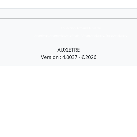
Collection Armand Auxietre
Art primitif, Art premier, Art africain, African Art Gallery, Tribal Art Gallery
AUXIETRE
Version : 4.0037 - ©2026