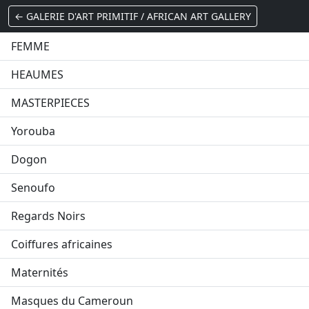
← GALERIE D'ART PRIMITIF / AFRICAN ART GALLERY
FEMME
HEAUMES
MASTERPIECES
Yorouba
Dogon
Senoufo
Regards Noirs
Coiffures africaines
Maternités
Masques du Cameroun