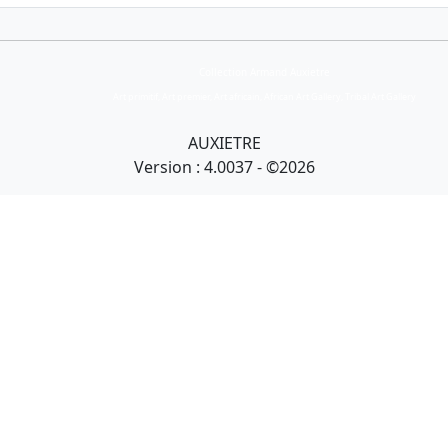
Collection Armand Auxietre
Art primitif, Art premier, Art africain, African Art Gallery, Tribal Art Gallery
AUXIETRE
Version : 4.0037 - ©2026