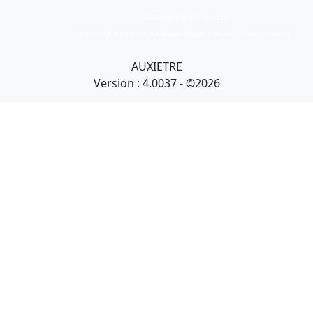
Collection Armand Auxietre
Art primitif, Art premier, Art africain, African Art Gallery, Tribal Art Gallery
AUXIETRE
Version : 4.0037 - ©2026