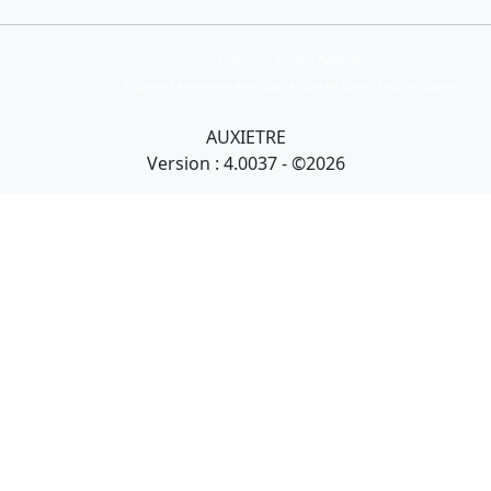
Collection Armand Auxietre
Art primitif, Art premier, Art africain, African Art Gallery, Tribal Art Gallery
AUXIETRE
Version : 4.0037 - ©2026