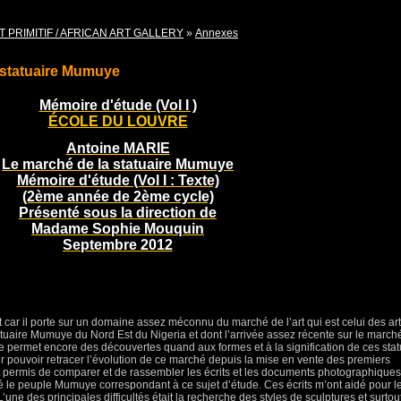
T PRIMITIF / AFRICAN ART GALLERY
»
Annexes
 statuaire Mumuye
Mémoire d'étude (Vol I )
ÉCOLE DU LOUVRE
Antoine MARIE
Le marché de la statuaire Mumuye
Mémoire d'étude (Vol I : Texte)
(2ème année de 2ème cycle)
Présenté sous la direction de
Madame Sophie Mouquin
Septembre 2012
t car il porte sur un domaine assez méconnu du marché de l’art qui est celui des ar
 statuaire Mumuye du Nord Est du Nigeria et dont l’arrivée assez récente sur le march
e permet encore des découvertes quand aux formes et à la signification de ces sta
r pouvoir retracer l’évolution de ce marché depuis la mise en vente des premiers
 permis de comparer et de rassembler les écrits et les documents photographiques
ié le peuple Mumuye correspondant à ce sujet d’étude. Ces écrits m’ont aidé pour l
’une des principales difficultés était la recherche des styles de sculptures et surtou