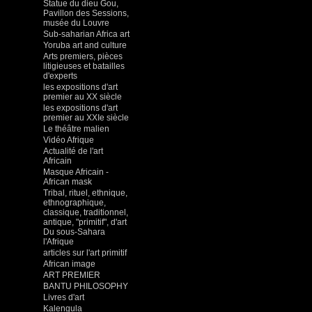
Statue du dieu Gou,
Pavillon des Sessions,
musée du Louvre
Sub-saharian Africa art
Yoruba art and culture
Arts premiers, pièces
litigieuses et batailles
d'experts
les expositions d'art
premier au XX siècle
les expositions d'art
premier au XXIe siècle
Le théâtre malien
Vidéo Afrique
Actualité de l'art
Africain
Masque Africain -
African mask
Tribal, rituel, ethnique,
ethnographique,
classique, traditionnel,
antique, "primitif", d'art
Du sous-Sahara
l'Afrique
articles sur l'art primitif
African image
ART PREMIER
BANTU PHILOSOPHY
Livres d'art
Kalengula