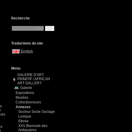
Recherche
OK
Traductions du site
English
Menu
GALERIE D'ART
PRIMITIF / AFRICAN
ART GALLERY
Galerie
Expositions
Musées
Collectionneurs
ts
Annexes
é
Socleur Socle Soclage
tues
Lexique
Ethnie
XXV Biennale des
es
Antiquaires
t