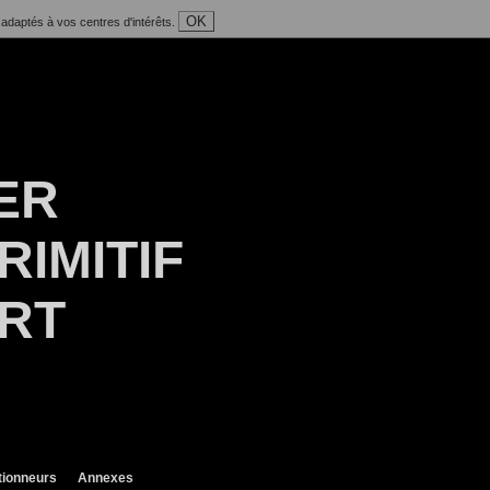
OK
 adaptés à vos centres d'intérêts.
ER
RIMITIF
ART
tionneurs
Annexes