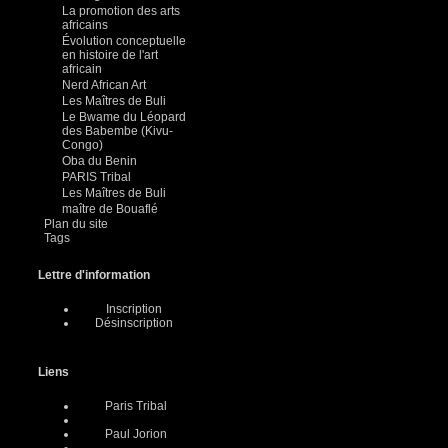
La promotion des arts
africains
Évolution conceptuelle
en histoire de l'art
africain
Nerd African Art
Les Maîtres de Buli
Le Bwame du Léopard
des Babembe (Kivu-
Congo)
Oba du Benin
PARIS Tribal
Les Maîtres de Buli
maître de Bouaflé
Plan du site
Tags
Lettre d'information
Inscription
Désinscription
Liens
Paris Tribal
Paul Jorion