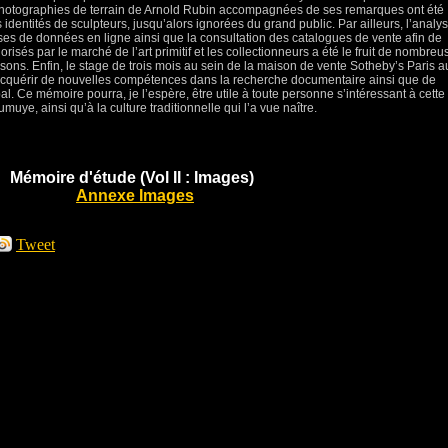
es photographies de terrain de Arnold Rubin accompagnées de ses remarques ont été
 identités de sculpteurs, jusqu’alors ignorées du grand public. Par ailleurs, l’analy
bases de données en ligne ainsi que la consultation des catalogues de vente afin de
risés par le marché de l’art primitif et les collectionneurs a été le fruit de nombreu
ons. Enfin, le stage de trois mois au sein de la maison de vente Sotheby’s Paris a
’acquérir de nouvelles compétences dans la recherche documentaire ainsi que de
bal. Ce mémoire pourra, je l’espère, être utile à toute personne s’intéressant à cette
uye, ainsi qu’à la culture traditionnelle qui l’a vue naître.
Mémoire d'étude (Vol II : Images)
Annexe Images
Tweet