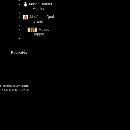
Musée Barbier-
Mueller
Musée du Quai
Branly
Musée
Dapper
Publicités
de Verneuil 75007 PARIS
. : +33 (0)6 61 12 97 26