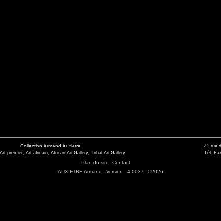
Collection Armand Auxietre
41 rue 
 Art premier, Art africain, African Art Gallery, Tribal Art Gallery
Tél. Fax
Plan du site
Contact
AUXIETRE Armand - Version : 4.0037 - ©2026