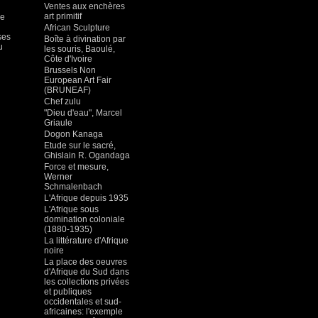
Ventes aux enchères
art primitif
se
African Sculpture
ses
Boîte à divination par
u
les souris, Baoulé,
Côte d'Ivoire
Brussels Non
European Art Fair
(BRUNEAF)
Chef zulu
"Dieu d'eau", Marcel
Griaule
Dogon Kanaga
Etude sur le sacré,
Ghislain R. Ogandaga
Force et mesure,
Werner
Schmalenbach
L'Afrique depuis 1935
L'Afrique sous
domination coloniale
(1880-1935)
La littérature d'Afrique
noire
La place des oeuvres
d'Afrique du Sud dans
les collections privées
et publiques
occidentales et sud-
africaines: l'exemple