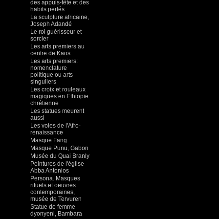
des appuis-tête et des
habits perlés
La sculpture africaine,
Joseph Adandé
Le roi guérisseur et
sorcier
Les arts premiers au
centre de Kaos
Les arts premiers:
nomenclature
politique ou arts
singuliers
Les croix et rouleaux
magiques en Ethiopie
chrétienne
Les statues meurent
aussi
Les voies de l'Afro-
renaissance
Masque Fang
Masque Punu, Gabon
Musée du Quai Branly
Peintures de l'église
Abba Antonios
Persona. Masques
rituels et oeuvres
contemporaines,
musée de Tervuren
Statue de femme
dyonyeni, Bambara