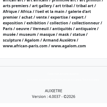
arts premiers / art gallery / art tribal / tribal art /
Afrique / Africa / l'oeil et la main / galerie d'art
premier / achat / vente / expertise / expert /
exposition / exhibition / collection / collectionneur /
Paris / oeuvre / Verneuil / antiquités / antiquaire /
musée / museum / masque / mask / statue /
sculpture / Agalom / Armand Auxiètre /
www.african-paris.com / www.agalom.com
email :
contact@agalom.com
Collection Armand Auxietre
Art primitif, Art premier, Art africain, African Art Gallery, Tribal Art Gallery
AUXIETRE
Version : 4.0037 - ©2026