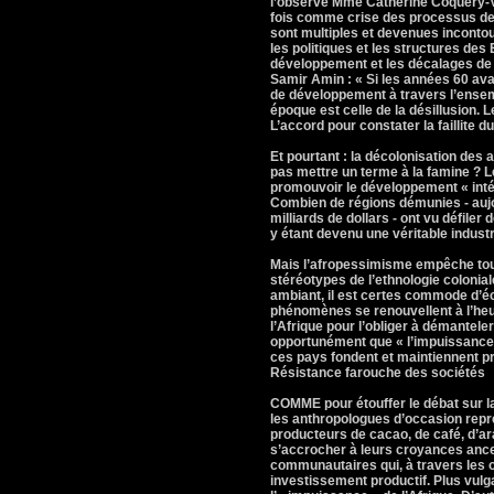
l’observe Mme Catherine Coquery-Vi
fois comme crise des processus de
sont multiples et devenues inconto
les politiques et les structures de
développement et les décalages de l
Samir Amin : « Si les années 60 av
de développement à travers l’ensemb
époque est celle de la désillusion. 
L’accord pour constater la faillite 
Et pourtant : la décolonisation des a
pas mettre un terme à la famine ? Le
promouvoir le développement « intég
Combien de régions démunies - aujo
milliards de dollars - ont vu défiler
y étant devenu une véritable industr
Mais l’afropessimisme empêche tou
stéréotypes de l’ethnologie colonial
ambiant, il est certes commode d’éc
phénomènes se renouvellent à l’heur
l’Afrique pour l’obliger à démantele
opportunément que « l’impuissance d
ces pays fondent et maintiennent p
Résistance farouche des sociétés
COMME pour étouffer le débat sur la
les anthropologues d’occasion repre
producteurs de cacao, de café, d’ar
s’accrocher à leurs croyances ances
communautaires qui, à travers les o
investissement productif. Plus vulga