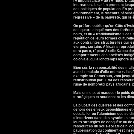
l’« impuissance » de l’Afrique. D’aut
internationales, s’en prennent jusqu
des politiques de population. En pr
environnement, le discours néolibéra
régressive » de la pauvreté, qui li
On préfère oublier qu’en Côte d’Ivoi
des quatre cinquièmes des forêts en
noirs, et du « traditionalisme » des
répétition de leurs formes culturell
aux contraintes structurelles qui le
vierges, certains Africains reprodui
sera pas », répète Axelle Kabou dans
comportements des sociétés indigène
coloniale, qui a longtemps ignoré l
Bien sûr, la responsabilité des malh
aussi « malade d’elle-même ». Il suf
exemple au Cameroun, vont jusqu’à 
redistribution par l’Etat des ressou
ruine de nombreux pays africains, p
Mais on ne peut masquer le poids d
stratégiques et soutiennent les dic
La plupart des guerres et des confl
dehors des enjeux géopolitiques et é
cobalt, l’or ou l’aluminium que se d
s’inscrivent dans des systèmes soci
leurs stratégies de conquête ou de c
ressources du sous-sol africain, co
paupérisation du continent est insép