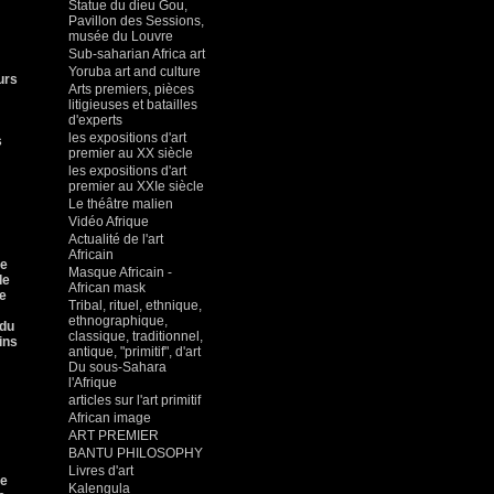
Statue du dieu Gou,
Pavillon des Sessions,
musée du Louvre
Sub-saharian Africa art
Yoruba art and culture
urs
Arts premiers, pièces
litigieuses et batailles
d'experts
les expositions d'art
s
premier au XX siècle
les expositions d'art
premier au XXIe siècle
Le théâtre malien
Vidéo Afrique
Actualité de l'art
Africain
ue
Masque Africain -
de
African mask
de
Tribal, rituel, ethnique,
ethnographique,
 du
classique, traditionnel,
ins
antique, "primitif", d'art
Du sous-Sahara
l'Afrique
articles sur l'art primitif
African image
ART PREMIER
BANTU PHILOSOPHY
Livres d'art
se
Kalengula