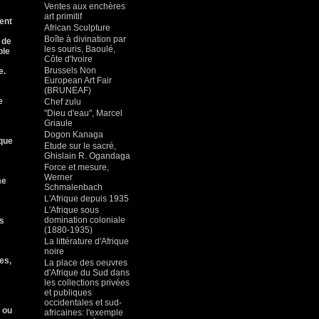
Ventes aux enchères
art primitif
ent
African Sculpture
Boîte à divination par
 de
les souris, Baoulé,
ble
Côte d'Ivoire
Brussels Non
e.
European Art Fair
(BRUNEAF)
e
Chef zulu
"Dieu d'eau", Marcel
Griaule
Dogon Kanaga
ique
Etude sur le sacré,
Ghislain R. Ogandaga
Force et mesure,
Werner
me
Schmalenbach
L'Afrique depuis 1935
L'Afrique sous
domination coloniale
es
(1880-1935)
La littérature d'Afrique
noire
es,
La place des oeuvres
d'Afrique du Sud dans
les collections privées
et publiques
occidentales et sud-
» ou
africaines: l'exemple