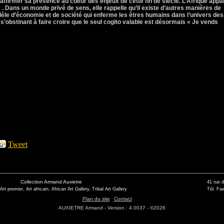
ffirmer sa présence au coeur des enjeux de cette fin de siècle. L’Afrique appar
 . Dans un monde privé de sens, elle rappelle qu’il existe d’autres manières de
dèle d’économie et de société qui enferme les êtres humains dans l’univers des
en s’obstinant à faire croire que le seul cogito valable est désormais « Je vends
Tweet
Collection Armand Auxietre
41 rue 
 Art premier, Art africain, African Art Gallery, Tribal Art Gallery
Tél. Fax
Plan du site
Contact
AUXIETRE Armand - Version : 4.0037 - ©2026