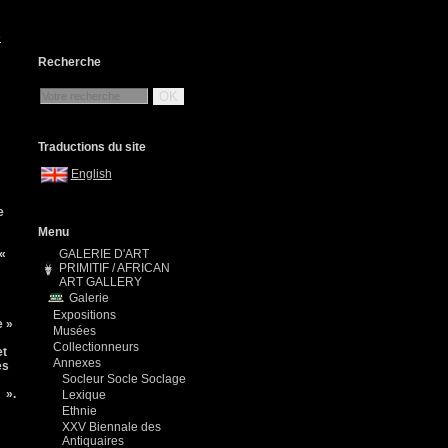
e
Recherche
OK
Traductions du site
English
e
Menu
 «
GALERIE D'ART
PRIMITIF / AFRICAN
ART GALLERY
Galerie
Expositions
e »
Musées
Collectionneurs
et
Annexes
es
Socleur Socle Soclage
 ».
Lexique
Ethnie
XXV Biennale des
Antiquaires