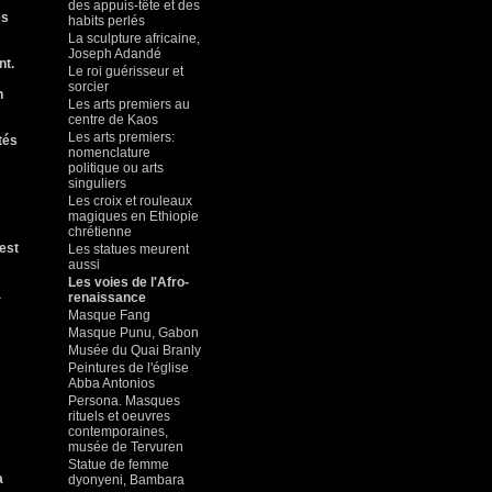
des appuis-tête et des
es
habits perlés
La sculpture africaine,
Joseph Adandé
nt.
Le roi guérisseur et
sorcier
n
Les arts premiers au
centre de Kaos
Les arts premiers:
tés
nomenclature
politique ou arts
singuliers
Les croix et rouleaux
magiques en Ethiopie
chrétienne
 est
Les statues meurent
aussi
Les voies de l'Afro-
a
renaissance
Masque Fang
Masque Punu, Gabon
Musée du Quai Branly
Peintures de l'église
Abba Antonios
Persona. Masques
rituels et oeuvres
contemporaines,
musée de Tervuren
Statue de femme
a
dyonyeni, Bambara