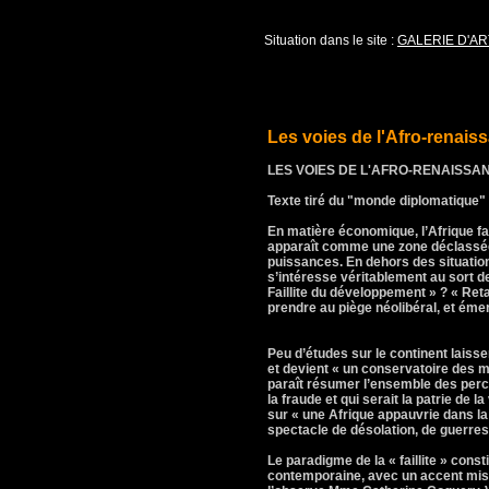
Situation dans le site :
GALERIE D'AR
Les voies de l'Afro-renais
LES VOIES DE L'AFRO-RENAISSA
Texte tiré du "monde diplomatique"
En matière économique, l’Afrique fait
apparaît comme une zone déclassée 
puissances. En dehors des situatio
s’intéresse véritablement au sort 
Faillite du développement » ? « Reta
prendre au piège néolibéral, et ém
Peu d’études sur le continent laisse
et devient « un conservatoire des m
paraît résumer l’ensemble des perce
la fraude et qui serait la patrie de
sur « une Afrique appauvrie dans la s
spectacle de désolation, de guerres e
Le paradigme de la « faillite » cons
contemporaine, avec un accent mis