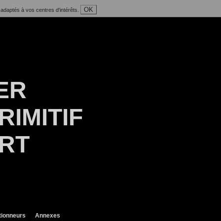
OK
 adaptés à vos centres d'intérêts.
ER
RIMITIF
ART
tionneurs
Annexes