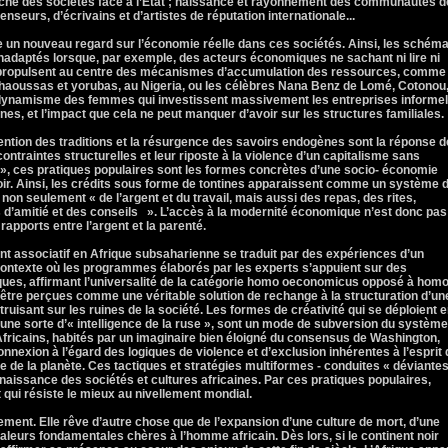
nche des sociétés face à l’Etat ; naissance et rayonnement des communautés d
nseurs, d’écrivains et d’artistes de réputation internationale...
un nouveau regard sur l’économie réelle dans ces sociétés. Ainsi, les schém
inadaptés lorsque, par exemple, des acteurs économiques ne sachant ni lire ni
e propulsent au centre des mécanismes d’accumulation des ressources, comme 
aoussas et yorubas, au Nigeria, ou les célèbres Nana Benz de Lomé, Cotonou
 dynamisme des femmes qui investissent massivement les entreprises informel
ines, et l’impact que cela ne peut manquer d’avoir sur les structures familiales.
vention des traditions et la résurgence des savoirs endogènes sont la réponse d
ntraintes structurelles et leur riposte à la violence d’un capitalisme sans
e », ces pratiques populaires sont les formes concrètes d’une socio- économie
oir. Ainsi, les crédits sous forme de tontines apparaissent comme un système 
 non seulement « de l’argent et du travail, mais aussi des repas, des rites,
s d’amitié et des conseils ». L’accès à la modernité économique n’est donc pas
rapports entre l’argent et la parenté.
nt associatif en Afrique subsaharienne se traduit par des expériences d’un
ontexte où les programmes élaborés par les experts s’appuient sur des
ues, affirmant l’universalité de la catégorie homo oeconomicus opposé à hom
être perçues comme une véritable solution de rechange à la structuration d’un
uisant sur les ruines de la société. Les formes de créativité qui se déploient 
ne sorte d’« intelligence de la ruse », sont un mode de subversion du système
fricains, habités par un imaginaire bien éloigné du consensus de Washington,
connexion à l’égard des logiques de violence et d’exclusion inhérentes à l’esprit
 de la planète. Ces tactiques et stratégies multiformes - conduites « déviantes
 renaissance des sociétés et cultures africaines. Par ces pratiques populaires,
t qui résiste le mieux au nivellement mondial.
ement. Elle rêve d’autre chose que de l’expansion d’une culture de mort, d’une
valeurs fondamentales chères à l’homme africain. Dès lors, si le continent noir