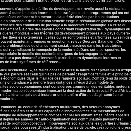
a dette pour affaiblir l’Etat et forcer les Africains à se convertir au marché.
 convenu d’appeler la « faillite du développement » révèle aussi la résistance
fusent à subir les coûts énormes des stratégies et des programmes qui ont été
ment où les enfoncent les mesures d’austérité dictées par les institutions
se en profondeur de la situation actuelle exige la réévaluation globale des disco
 pertinence des conditions de passage à la modernité économique. La crise du
vitablement à la crise des savoirs concernant l’importation de « dynamiques du
de guerre mondiale, « les théories du développement propres aux pays du tiers-
les théories extérieures : celles qui se sont formées et affrontées au sein de
trouvent maintenant remises en question », relève Georges Balandier . Ces
d’une problématique du changement social, enracinée dans les trajectoires
s qui revendiquent le monopole de la modernité. Dans cette perspective, les
 reproduire le modèle des sociétés chargées de les engager dans la
 ne leur a pas demandé d’innover à partir de leurs dynamiques internes et
ns de leurs systèmes de référence...
ce occidentale », sa faillite consacre aussi la faillite du capitalisme en Afriq
e vrai pauvre est celui qui n’a pas de parenté : l’esprit de famille et le principe 
orts économiques dans le maillage des rapports sociaux. Compte tenu du poids 
icains ont tendance à prendre leurs distances à l’égard d’un modèle de
galités socio-économiques sont considérées comme un des véritables moteurs
 modernisation économique imposant la destruction du lien social. Peu d’Africa
té aliénante qui vise à instaurer une manière d’être et d’agir centrée sur
t moderne.
 du continent, au coeur de déchéances multiformes, des acteurs anonymes
ité des sociétés et de leurs capacités d’innovation face aux mécanismes de
e unique de développement ne doit pas cacher les dynamismes inédits apparus
t depuis les années 70 : auto-organisation des communautés paysannes ;
 et de promotion collective ; mouvements sociaux dans les quartiers urbains ;
rçant des poussées d’industrialisation ; prise de parole, création d’une pres