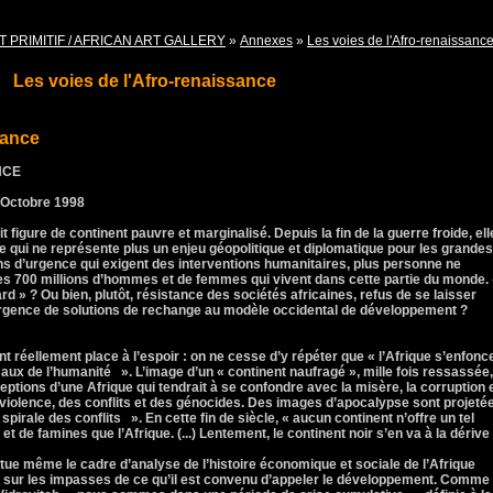
T PRIMITIF / AFRICAN ART GALLERY
»
Annexes
»
Les voies de l'Afro-renaissanc
Les voies de l'Afro-renaissance
sance
NCE
 Octobre 1998
 figure de continent pauvre et marginalisé. Depuis la fin de la guerre froide, ell
qui ne représente plus un enjeu géopolitique et diplomatique pour les grandes
ns d’urgence qui exigent des interventions humanitaires, plus personne ne
des 700 millions d’hommes et de femmes qui vivent dans cette partie du monde.
rd » ? Ou bien, plutôt, résistance des sociétés africaines, refus de se laisser
ergence de solutions de rechange au modèle occidental de développement ?
nt réellement place à l’espoir : on ne cesse d’y répéter que « l’Afrique s’enfonc
aux de l’humanité ». L’image d’un « continent naufragé », mille fois ressassée,
ptions d’une Afrique qui tendrait à se confondre avec la misère, la corruption 
 la violence, des conflits et des génocides. Des images d’apocalypse sont projeté
pirale des conflits ». En cette fin de siècle, « aucun continent n’offre un tel
t de famines que l’Afrique. (...) Lentement, le continent noir s’en va à la dérive
titue même le cadre d’analyse de l’histoire économique et sociale de l’Afrique
 sur les impasses de ce qu’il est convenu d’appeler le développement. Comme