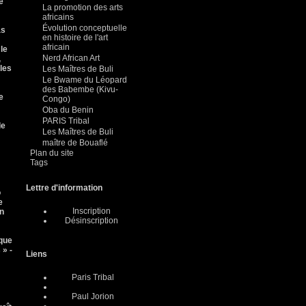
e
La promotion des arts
africains
Évolution conceptuelle
as
en histoire de l'art
africain
le
Nerd African Art
,
les
Les Maîtres de Buli
Le Bwame du Léopard
des Babembe (Kivu-
e
Congo)
Oba du Benin
PARIS Tribal
de
Les Maîtres de Buli
maître de Bouaflé
Plan du site
Tags
Lettre d'information
o
e
Inscription
en
Désinscription
 que
 » -
Liens
Paris Tribal
Paul Jorion