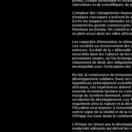
privée, critique dynamique et reva
chercheurs et de scientifiques, de pe
L’ampleur des changements impose 
d’analyse classiques s’avèrent-ils 
écrire les langues occidentales s
montrent les grands commerçants h
Kinshasa ou Douala. On connaît le
en plein essor dans les villes africa
Les capacités d’innovation, la réin
ces sociétés au resserrement des co
entraves. Au-delà de la « débrouill
enracinée dans les cultures du terr
prestations totales, où l’on échange
notamment de deuil, des obligation
incompatible avec l’articulation des 
En fait, la renaissance du mouveme
développement solidaire. Dans un c
hypothèses prétendument scientifiq
africanus, ces expériences doivent 
nouvelle économie barbare se constr
marge du système dominant, selon u
occidental de développement. Les A
organisent ainsi la rupture et la dé
l’Occident veut imposer à l’ensemble
sont le signe de la vitalité et de la
l’Afrique est sans doute le continen
L’Afrique ne refuse pas le développ
modernité aliénante qui détruit les 