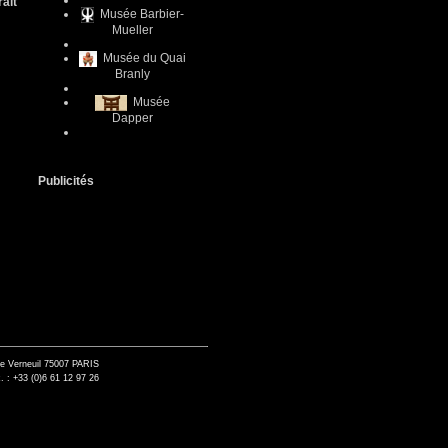
aît
Musée Barbier-
Mueller
Musée du Quai
Branly
Musée
Dapper
Publicités
de Verneuil 75007 PARIS
. : +33 (0)6 61 12 97 26