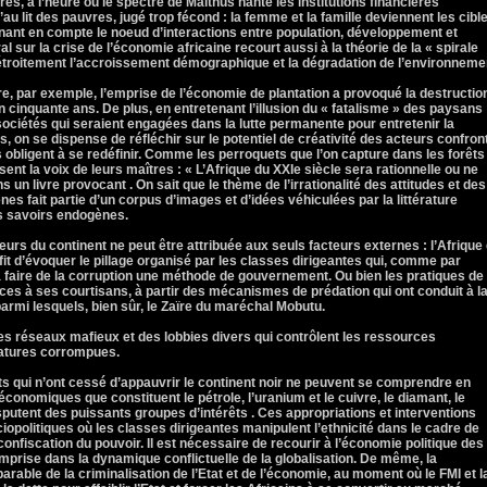
res, à l’heure où le spectre de Malthus hante les institutions financières
’au lit des pauvres, jugé trop fécond : la femme et la famille deviennent les cibl
enant en compte le noeud d’interactions entre population, développement et
l sur la crise de l’économie africaine recourt aussi à la théorie de la « spirale
e étroitement l’accroissement démographique et la dégradation de l’environneme
re, par exemple, l’emprise de l’économie de plantation a provoqué la destructio
 cinquante ans. De plus, en entretenant l’illusion du « fatalisme » des paysans
 sociétés qui seraient engagées dans la lutte permanente pour entretenir la
es, on se dispense de réfléchir sur le potentiel de créativité des acteurs confron
s obligent à se redéfinir. Comme les perroquets que l’on capture dans les forêts
sent la voix de leurs maîtres : « L’Afrique du XXIe siècle sera rationnelle ou ne
 un livre provocant . On sait que le thème de l’irrationalité des attitudes et des
s fait partie d’un corpus d’images et d’idées véhiculées par la littérature
es savoirs endogènes.
eurs du continent ne peut être attribuée aux seuls facteurs externes : l’Afrique
fit d’évoquer le pillage organisé par les classes dirigeantes qui, comme par
faire de la corruption une méthode de gouvernement. Ou bien les pratiques de
rces à ses courtisans, à partir des mécanismes de prédation qui ont conduit à l
armi lesquels, bien sûr, le Zaïre du maréchal Mobutu.
es réseaux mafieux et des lobbies divers qui contrôlent les ressources
tatures corrompues.
its qui n’ont cessé d’appauvrir le continent noir ne peuvent se comprendre en
conomiques que constituent le pétrole, l’uranium et le cuivre, le diamant, le
isputent des puissants groupes d’intérêts . Ces appropriations et interventions
opolitiques où les classes dirigeantes manipulent l’ethnicité dans le cadre de
onfiscation du pouvoir. Il est nécessaire de recourir à l’économie politique des
mprise dans la dynamique conflictuelle de la globalisation. De même, la
arable de la criminalisation de l’Etat et de l’économie, au moment où le FMI et l