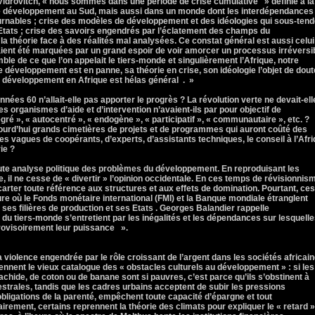
drovitch, « nous sommes dans une période de crise cumulative » définie à la
 développement au Sud, mais aussi dans un monde dont les interdépendances
urnables ; crise des modèles de développement et des idéologies qui sous-tend
s Etats ; crise des savoirs engendrés par l’éclatement des champs du
a théorie face à des réalités mal analysées. Ce constat général est aussi celui
aient été marquées par un grand espoir de voir amorcer un processus irréversi
le de ce que l’on appelait le tiers-monde et singulièrement l’Afrique, notre
Le développement est en panne, sa théorie en crise, son idéologie l’objet de dout
du développement en Afrique est hélas général . »
nnées 60 n’allait-elle pas apporter le progrès ? La révolution verte ne devait-ell
s organismes d’aide et d’intervention n’avaient-ils par pour objectif de
ré », « autocentré », « endogène », « participatif », « communautaire », etc. ?
urd’hui grands cimetières de projets et de programmes qui auront coûté des
 des vagues de coopérants, d’experts, d’assistants techniques, le conseil à l’Afr
ie ?
te analyse politique des problèmes du développement. En reproduisant les
e, il ne cesse de « divertir » l’opinion occidentale. En ces temps de révisionnis
arter toute référence aux structures et aux effets de domination. Pourtant, ces
e où le Fonds monétaire international (FMI) et la Banque mondiale étranglent
r ses filières de production et ses Etats . Georges Balandier rappelle
u tiers-monde s’entretient par les inégalités et les dépendances sur lesquell
rovisoirement leur puissance ».
 violence engendrée par le rôle croissant de l’argent dans les sociétés africain
nnent le vieux catalogue des « obstacles culturels au développement » : si les
achide, de coton ou de banane sont si pauvres, c’est parce qu’ils s’obstinent à
trales, tandis que les cadres urbains acceptent de subir les pressions
bligations de la parenté, empêchent toute capacité d’épargne et tout
irement, certains reprennent la théorie des climats pour expliquer le « retard 