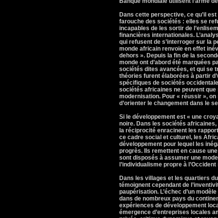
Banque mondiale utilisent l’arme de l
Dans cette perspective, ce qu’il est
farouche des sociétés : elles se re
incapables de les sortir de l’enlise
financières internationales. L’analy
qui refusent de s’interroger sur la
monde africain renvoie en effet iné
dehors ». Depuis la fin de la secon
monde ont d’abord été marquées par 
sociétés dites avancées, et qui se 
théories furent élaborées à partir 
spécifiques de sociétés occidentale
sociétés africaines ne peuvent que
modernisation. Pour « réussir », on
d’orienter le changement dans le se
Si le développement est « une croyan
noire. Dans les sociétés africaines, l
la réciprocité enracinent les rapp
ce cadre social et culturel, les Afr
développement pour lequel les iné
progrès. Ils remettent en cause une
sont disposés à assumer une moderni
l’individualisme propre à l’Occiden
Dans les villages et les quartiers
témoignent cependant de l’inventiv
paupérisation. L’échec d’un modèl
dans de nombreux pays du continen
expériences de développement local
émergence d’entreprises locales amo