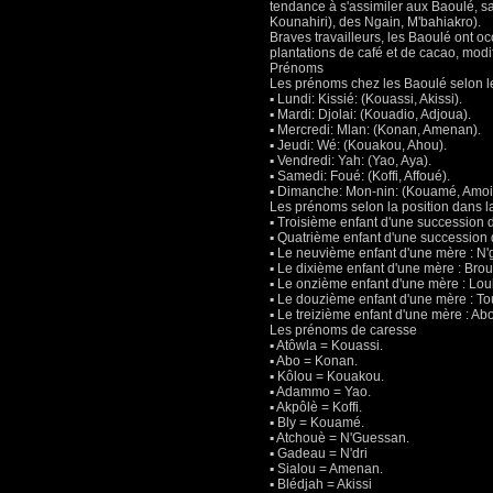
tendance à s'assimiler aux Baoulé, sa
Kounahiri), des Ngain, M'bahiakro).
Braves travailleurs, les Baoulé ont o
plantations de café et de cacao, modif
Prénoms
Les prénoms chez les Baoulé selon 
▪ Lundi: Kissié: (Kouassi, Akissi).
▪ Mardi: Djolai: (Kouadio, Adjoua).
▪ Mercredi: Mlan: (Konan, Amenan).
▪ Jeudi: Wé: (Kouakou, Ahou).
▪ Vendredi: Yah: (Yao, Aya).
▪ Samedi: Foué: (Koffi, Affoué).
▪ Dimanche: Mon-nin: (Kouamé, Amoi
Les prénoms selon la position dans la
▪ Troisième enfant d'une succession 
▪ Quatrième enfant d'une succession 
▪ Le neuvième enfant d'une mère : N'
▪ Le dixième enfant d'une mère : Brou
▪ Le onzième enfant d'une mère : Lou
▪ Le douzième enfant d'une mère : To
▪ Le treizième enfant d'une mère : A
Les prénoms de caresse
▪ Atôwla = Kouassi.
▪ Abo = Konan.
▪ Kôlou = Kouakou.
▪ Adammo = Yao.
▪ Akpôlè = Koffi.
▪ Bly = Kouamé.
▪ Atchouè = N'Guessan.
▪ Gadeau = N'dri
▪ Sialou = Amenan.
▪ Blédjah = Akissi