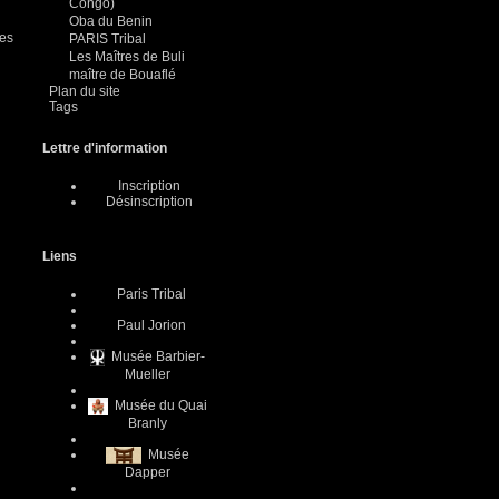
Congo)
Oba du Benin
des
PARIS Tribal
Les Maîtres de Buli
maître de Bouaflé
Plan du site
Tags
Lettre d'information
Inscription
Désinscription
Liens
Paris Tribal
Paul Jorion
Musée Barbier-
Mueller
Musée du Quai
Branly
Musée
Dapper