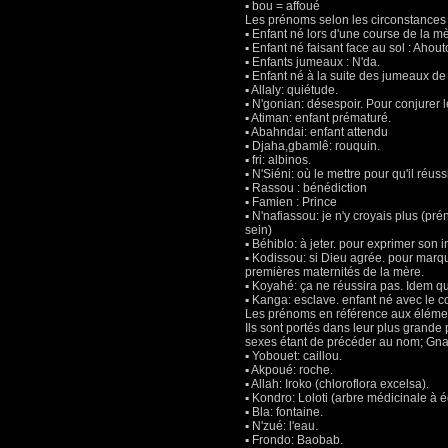
▪ bou = affoué
Les prénoms selon les circonstances
▪ Enfant né lors d'une course de la m
▪ Enfant né faisant face au sol : Ahout
▪ Enfants jumeaux : N'da.
▪ Enfant né à la suite des jumeaux d
▪ Allaly: quiétude.
▪ N'gonian: désespoir. Pour conjurer l
▪ Atiman: enfant prématuré.
▪ Abahndai: enfant attendu
▪ Djaha,gbamlê: rouquin.
▪ fri: albinos.
▪ N'Siéni: où le mettre pour qu'il ré
▪ Rassou : bénédiction
▪ Famien : Prince
▪ N'nafiassou: je n'y croyais plus (
sein)
▪ Béhiblo: à jeter. pour exprimer son
▪ Kodissou: si Dieu agrée. pour marque
premières maternités de la mère.
▪ Koyahé: ça ne réussira pas. Idem 
▪ Kanga: esclave. enfant né avec le c
Les prénoms en référence aux élémen
Ils sont portés dans leur plus grande 
sexes étant de précéder au nom; Gn
▪ Yobouet: caillou.
▪ Akpoué: roche.
▪ Allah: Iroko (chloroflora excelsa).
▪ Kondro: Loloti (arbre médicinale à 
▪ Bla: fontaine.
▪ N'zué: l'eau.
▪ Frondo: Baobab.