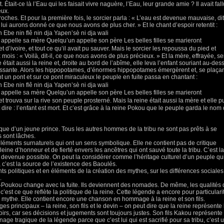
. Était-ce là l’Eau qui les faisait vivre naguère, l’Eau, leur grande amie ? Il avait fall
eux.
ches. Et pour la première fois, le sorcier parla : « L’eau est devenue mauvaise, dit-
lui aurons donné ce que nous avons de plus cher. » Et le chant d’espoir retentit :
 Ebe nin flê nin dja Yapen’sè ni dja wali
 appelle sa mère Quelqu’un appelle son père Les belles filles se marieront
d’ivoire, et tout ce qu’il avait pu sauver. Mais le sorcier les repoussa du pied et
mois : « Voilà, dit-il, ce que nous avons de plus précieux. » Et la mère, effrayée, se
était aussi la reine et, droite au bord de l’abîme, elle leva l’enfant souriant au-des
gissante. Alors les hippopotames, d’énormes hippopotames émergèrent et, se plaça
nt un pont et sur ce pont miraculeux le peuple en fuite passa en chantant :
 Ebe nin flê nin dja Yapen’sè ni dja wali
 appelle sa mère Quelqu’un appelle son père Les belles filles se marieront
 trouva sur la rive son peuple prosterné. Mais la reine était aussi la mère et elle p
 dire : l’enfant est mort. Et c’est grâce à la reine Pokou que le peuple garda le nom
ique d’un jeune prince. Tous les autres hommes de la tribu ne sont pas prêts à se
s sont lâches.
éments surnaturels qui ont un sens symbolique. Elle ne contient pas de critique
leine d’honneur et de fierté envers les ancêtres qui ont sauvé toute la tribu. C’est la
t devenue possible. On peut la considérer comme l’héritage culturel d’un peuple qu
c’est la source de l’existence des Baoulés.
s politiques et en éléments de la création des mythes, sur les différences sociales
.
ra-Poukou change avec la fuite. Ils deviennent des nomades. De même, les qualités
est ce que reflète la politique de la reine. Cette légende a encore pour particulari
mythe. Elle contient encore une chanson en hommage à la reine et son fils.
es principaux – la reine, son fils et le devin – on peut dire que la reine représente 
voirs, car ses décisions et jugements sont toujours justes. Son fils Kakou représente 
nage tragique de la légende parce que c’est lui qui est sacrifié pour sa tribu, c’est 