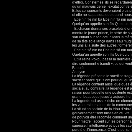
d’effroi. Consternés, ils se regardaient
qu’un mauvais génie l’excitât contre 
Et les conquérants devenaient plus pro
et elle ne s’apaisera que quand nous 
Ebe nin flê nin ba Ebe nin flâ nin nan
Quelqu’un appelle son fils Quelqu’un
Et chacun donna ses bracelets d’or et 
montra le jeune prince, le bébé de six 
son enfant sur son cœur. Mais la mère 
de sa tête et le lança dans l’eau mu
les uns à la suite des autres, formère
Ebe nin flê nin ba Ebe nin flâ nin nan
Quelqu’un appelle son fils Quelqu’un
Et la reine Pokou passa la dernière et
dire seulement « baouli », ce qui veut
Baoulé.
Analyse
La légende présente le sacrifice trag
sacrifier parce qu’ils ont peur ou qu’il
La légende contient aussi quelques él
sociale, au contraire, la légende est p
raison pour laquelle une postérité es
grandi beaucoup jusqu’à aujourd’hui, 
La légende est assez riche en élément
les valeurs humaines de la commune
La situation sociale de la tribu d’Ab
gouvernement sont mises en œuvre : c’
de pouvoir être racontée comment un 
Pour mettre l’accent sur les personnag
sagesse, l’intelligence et tous les sa
pureté et l’innocence. C’est le person