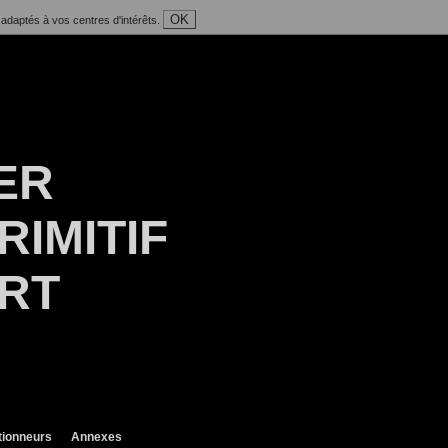
OK
 adaptés à vos centres d'intérêts.
ER
RIMITIF
ART
tionneurs
Annexes