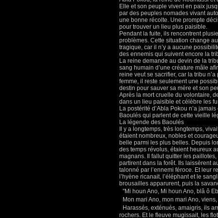
Elle et son peuple vivent en paix jus
par des peuples nomades vivant autour 
une bonne récolte. Une prompte décisi
pour trouver un lieu plus paisible.
Pendant la fuite, ils rencontrent plusi
problèmes. Cette situation change au 
tragique, car il n’y a aucune possibil
des ennemis qui suivent encore la tri
La reine demande au devin de la trib
sang humain d’une créature mâle afin d
reine veut se sacrifier, car la tribu n
femme, il reste seulement une possibi
destin pour sauver sa mère et son peup
Après la mort cruelle du volontaire, 
dans un lieu paisible et célèbre les 
La postérité d’Abla Pokou n’a jamais 
Baoulés qui parlent de cette vieille lé
La légende des Baoulés
Il y a longtemps, très longtemps, viv
étaient nombreux, nobles et courageux,
belle parmi les plus belles. Depuis lo
des temps révolus, étaient heureux 
magnans. Il fallut quitter les paillotes
partirent dans la forêt. Ils laissèrent 
talonné par l’ennemi féroce. Et leur r
l’hyène ricanait, l’éléphant et le sang
brousailles apparurent, puis la savane
''Mi houn Ano, Mi houn Ano, blâ ô Eb
Mon mari Ano, mon mari Ano, viens,
Harassés, exténués, amaigris, ils arr
rochers. Et le fleuve mugissait, les fl