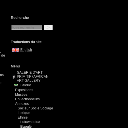
Recherche
OK
Traductions du site
English
.
s de
Menu
GALERIE D'ART
ans
PRIMITIF / AFRICAN
ART GALLERY
es
Galerie
Expositions
Musées
Collectionneurs
Annexes
Socleur Socle Soclage
Lexique
Ethnie
Luluwa lulua
Baoulé