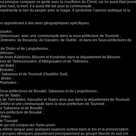
ut presque comparer ce geste avec la crucifixion du Christ, car lui aussi était jeune
e plus haut, la mort. Il a aussi été tué pour la communauté.
l représente le lien du peuple avec la magie. Il symbolise l’opinion publique et la
pes appartenant à des aires géographiques spécifiques.
soukro ;
e Djébonouan, avec une communauté dans la sous-préfecture de Toumodi ;
Dimbokro, de Bocanda, de Daoukro, de Ouéllé ; et dans les Sous-préfectures de
s de Diabo et de Languibonou ;
iébissou ;
s de Ando-Kékrénou, Béoumi et Kondrobo dans le département de Béoumi ;
ures de Yamoussoukro, d'Attiégouakro et de Tiébissou ;
 de Botro ;
 Bodokro ;
e Sakassou et de Toumodi (Oualèbo Sud);
e Brobo ;
'bahiakro ;
es Sous-préfectures de Bouaké, Sakassou et de Languibonou ;
ure de Taabo ;
es de Tién'diékro, Kpouébo et Taabo ainsi que dans le département de Toumodi;
e Didiévi et une communauté dans la sous-préfecture de Toumodi ;
e Sakassou et de Bouaflé ;
ous-préfecture de Bouaké ;
Prikro.
e Tiassalé.
é qui ont conquis les Yonin-yonin.
la même langue avec quelques nuances surtout dans le ton et la prononciation.
es groupes ethniques appartenant principalement au groupe Mandé du sud ont