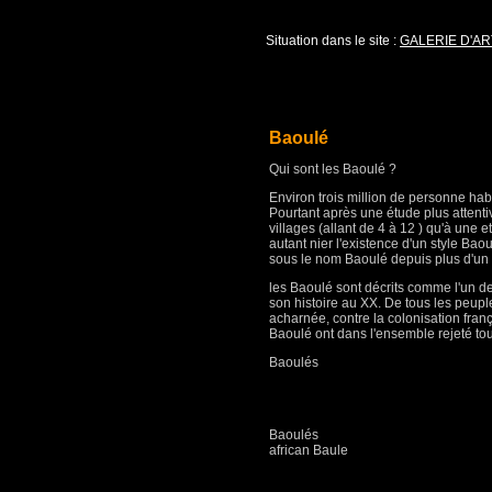
Situation dans le site :
GALERIE D'AR
Baoulé
Qui sont les Baoulé ?
Environ trois million de personne hab
Pourtant après une étude plus attenti
villages (allant de 4 à 12 ) qu'à une 
autant nier l'existence d'un style Baoul
sous le nom Baoulé depuis plus d'un 
les Baoulé sont décrits comme l'un de
son histoire au XX. De tous les peupl
acharnée, contre la colonisation franç
Baoulé ont dans l'ensemble rejeté tout
Baoulés
Baoulés
african Baule