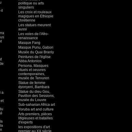
u
politique ou arts
singuliers
il
Les croix et rouleaux
magiques en Ethiopie
chrétienne
Les statues meurent
aussi
rra
Les voies de l'Afro-
sus
renaissance
nt
Masque Fang
Masque Punu, Gabon
Musée du Quai Branly
Peintures de l'église
ut
Abba Antonios
 de
Persona. Masques
rituels et oeuvres
contemporaines,
musée de Tervuren
Statue de femme
dyonyeni, Bambara
Statue du dieu Gou,
i a
Pavillon des Sessions,
musée du Louvre
 et
Sub-saharian Africa art
 du
Yoruba art and culture
té
Arts premiers, pièces
litigieuses et batailles
la
d'experts
la
les expositions d'art
un
premier au XX siècle