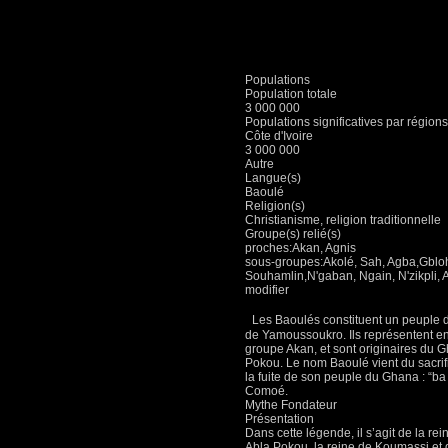
Populations
Population totale
3 000 000
Populations significatives par régions
Côte d'Ivoire
3 000 000
Autre
Langue(s)
Baoulé
Religion(s)
Christianisme, religion traditionnelle
Groupe(s) relié(s)
proches:Akan, Agnis
sous-groupes:Akolé, Sah, Agba,Gbloh,
Souhamlin,N'gaban, Ngain, N'zikpli,
modifier
Les Baoulés constituent un peuple de 
de Yamoussoukro. Ils représentent env
groupe Akan, et sont originaires du Gha
Pokou. Le nom Baoulé vient du sacrific
la fuite de son peuple du Ghana : “ba 
Comoé.
Mythe Fondateur
Présentation
Dans cette légende, il s’agit de la rei
Abla Pokou, la reine de Koumassi et d