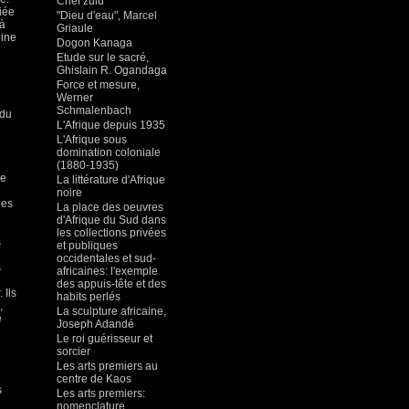
Chef zulu
iée
"Dieu d'eau", Marcel
 à
Griaule
eine
Dogon Kanaga
Etude sur le sacré,
Ghislain R. Ogandaga
Force et mesure,
Werner
Schmalenbach
 du
L'Afrique depuis 1935
L'Afrique sous
domination coloniale
(1880-1935)
le
La littérature d'Afrique
noire
des
La place des oeuvres
d'Afrique du Sud dans
les collections privées
s
et publiques
occidentales et sud-
s
africaines: l'exemple
des appuis-tête et des
 Ils
habits perlés
,
La sculpture africaine,
e
Joseph Adandé
Le roi guérisseur et
sorcier
Les arts premiers au
centre de Kaos
s
Les arts premiers:
nomenclature