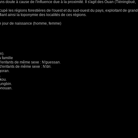
ns doute à cause de l'influence due à la proximité. Il s'agit des Ouan (Tiéningbué,
ccupé les régions forestières de l'ouest et du sud-ouest du pays, exploitant de gran
iant ainsi la toponymie des localités de ces régions.
le jour de naissance (homme, femme)
n).
 famille
d'enfants de même sexe : N'guessan.
d'enfants de même sexe : N'dri.
goran.
.
kou.
ungbin.
bonouan.