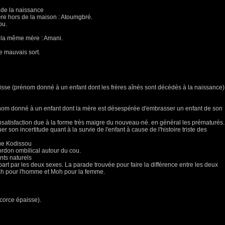
 de la naissance
ère hors de la maison : Atoumgbré.
ou.
e la même mère : Amani.
e mauvais sort.
ussisse (prénom donné à un enfant dont les frères aînés sont décédés à la naissance)
prénom donné à un enfant dont la mère est désespérée d'embrasser un enfant de son
 insatisfaction due à la forme très maigre du nouveau-né. en général les prématurés.
r son incertitude quant à la survie de l'enfant à cause de l'histoire triste des
que Kodissou
ordon ombilical autour du cou.
ts naturels
part par les deux sexes. La parade trouvée pour faire la différence entre les deux
ah pour l'homme et Moh pour la femme.
écorce épaisse).