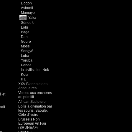
Dogon
Ashanti
Mumuye
Yaka
Sénoufo
Lobi
Baga
Dan
Gouro
Mossi
Songyé
Luba
Yoruba
Pende
la civilisation Nok
Kota
IFE
XXV Biennale des
Antiquaires
Ventes aux enchères
é et
art primitif
African Sculpture
Boîte à divination par
nait
les souris, Baoulé,
Côte d'Ivoire
Brussels Non
European Art Fair
(BRUNEAF)
e.