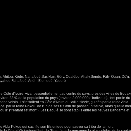
 Ahitou, Kôdé, Nanafouè,Sasiklan, Gôly, Oualébo, Ahaly,Sondo, Fâly, Ouan, Dô'n,
 Ayahou,Fahafouè, Anôh, Elomoué, Yaouré
Côte d'Ivoire, vivant essentiellement au centre du pays, près des villes de Bouak
iron 23 % de la population du pays (environ 3 000 000 d'individus), font partie du
na voisin. Il s'installent en Côte d'Ivoire au xviiie siècle, guidés par la reine Abla
e, par la reine Pokou, de l'un de ses fils afin de passer un fleuve, alors qu'elle me
ou li” (“l'enfant est mort”). Les Baoulé se sont établis entre les fleuves Bandama et
ne Abla Pokou qui sacrifie son fils unique pour sauver sa tribu de la mort.
e la Côte d’Or (aujourd’hui : le Ghana) est la personne la plus célèbre de la contré