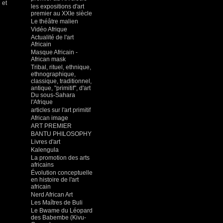
 et
les expositions d'art
premier au XXIe siècle
Le théâtre malien
Vidéo Afrique
Actualité de l'art
Africain
Masque Africain -
African mask
Tribal, rituel, ethnique,
ethnographique,
classique, traditionnel,
antique, "primitif", d'art
Du sous-Sahara
l'Afrique
articles sur l'art primitif
African image
ART PREMIER
BANTU PHILOSOPHY
Livres d'art
Kalengula
La promotion des arts
africains
Évolution conceptuelle
en histoire de l'art
africain
Nerd African Art
Les Maîtres de Buli
Le Bwame du Léopard
des Babembe (Kivu-