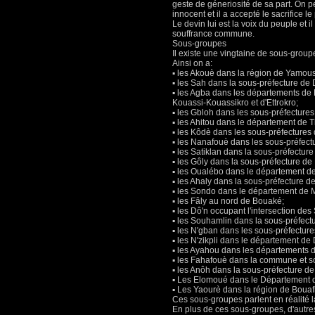
geste de géneriosité de sa part. On pe
innocent et il a accepté le sacrifice l
Le devin lui est la voix du peuple et i
souffrance commune.
Sous-groupes
Il existe une vingtaine de sous-grou
Ainsi on a:
▪ les Akouè dans la région de Yamous
▪ les Sah dans la sous-préfecture d
▪ les Agba dans les départements de 
Kouassi-Kouassikro et d'Ettrokro;
▪ les Gbloh dans les sous-préfecture
▪ les Ahitou dans le département de T
▪ les Kôdè dans les sous-préfecture
▪ les Nanafouè dans les sous-préfect
▪ les Satiklan dans la sous-préfecture
▪ les Gôly dans la sous-préfecture de
▪ les Oualébo dans le département d
▪ les Ahaly dans la sous-préfecture d
▪ les Sondo dans le département de M
▪ les Fâly au nord de Bouaké;
▪ les Dô'n occupant l'intersection d
▪ les Souhamlin dans la sous-préfect
▪ les N'gban dans les sous-préfectur
▪ les N'zikpli dans le département d
▪ les Ayahou dans les départements d
▪ les Fahafouè dans la commune et s
▪ les Anôh dans la sous-préfecture de 
▪ Les Elomoué dans le Département d
▪ Les Yaourè dans la région de Bouafl
Ces sous-groupes parlent en réalité 
En plus de ces sous-groupes, d'autr