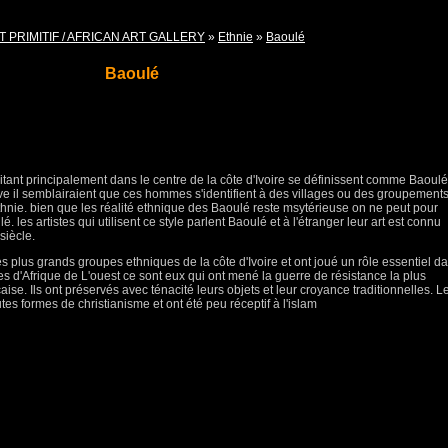
T PRIMITIF / AFRICAN ART GALLERY
»
Ethnie
»
Baoulé
Baoulé
itant principalement dans le centre de la côte d'Ivoire se définissent comme Baoulé
ve il semblairaient que ces hommes s'identifient à des villages ou des groupement
ethnie. bien que les réalité ethnique des Baoulé reste msytérieuse on ne peut pour
é. les artistes qui utilisent ce style parlent Baoulé et à l'étranger leur art est connu
siècle.
s plus grands groupes ethniques de la côte d'Ivoire et ont joué un rôle essentiel d
es d'Afrique de L'ouest ce sont eux qui ont mené la guerre de résistance la plus
aise. Ils ont préservés avec ténacité leurs objets et leur croyance traditionnelles. L
es formes de christianisme et ont été peu réceptif à l'islam