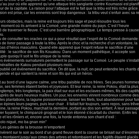
qu’au jour où elle apprend qu’une attaque très sanglante contre Koumassi est planif
de la capitale. La raison pour l’attaque est le fait que la tribu est très riche grâce
on est prise, car les ennemis sont trop dangereux : la tribu veut s’enfuir avec sa r
eurs obstacles, mais la reine est toujours très sage et peut résoudre tous les
moment où ils arrivent à la Comoé, une grande rivière du pays. C’est l’heure
ité de traverser le fleuve. C’est une barrière géographique. Le temps presse à cause
bu.
u de consulter les oracles ce qui a pour résultat que l’esprit de la Comoé demande
e livrer passage à toute la tribu. Après le choc et la recherche d’un volontaire, la
’a pas d’héros masculins. Quand elle apprend que l’esprit refuse le sacrifice d’une
lité : le sacrifice de son fils Kouakou. Dans un moment pathétique, il accepte son
le quoiqu’il soit le fils unique de la reine.
des événements surnaturels permettent le passage sur la Comoé. Le peuple s’instal
funérailles de Kakou pendant plusieurs mois.
oublié cet événement du sacrifice. On dit que, la nuit, on peut entendre les chants 
gende et qui vantent la reine et son fils qui est un héros.
ait au bord d’une lagune calme, une tribu paisible de nos frères. Ses jeunes homme
 ses femmes étaient belles et joyeuses. Et leur reine, la reine Pokou, était la plus
ngtemps, très longtemps, la paix était sur eux et les esclaves mêmes, fils des captif
auprès de leurs heureux maîtres. Un jour, les ennemis vinrent nombreux comme des
, les plantations, la lagune poissonneuse, laisser les filets, tout abandonner pour fuir.
aux épines leurs pagnes, puis leur chair . Il fallait fuir toujours, sans repos, sans trêve
eine, la reine Pokou, marchait la dernière, portant au dos son enfant. À leur passag
lier fuyaient, le chimpanzé grognait et le lion étonné s’écartait du chemin. Enfin les
 et les rôniers et, encore une fois, la horde entonna son chant d’exil :
olo nigué, mo ba gnan min''
 Les génies de la brousse m’emportent
ivèrent sur le soir au bord d’un grand fleuve dont la course se brisait sur d’énorme
ots montaient jusqu’aux cimes des arbres et retombaient et les fugitifs étaient glacés