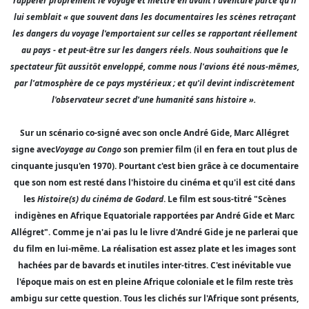
rappeler proprement le voyage et mettre en avant l'aventure parce qu'il
lui semblait « que souvent dans les documentaires les scènes retraçant
les dangers du voyage l'emportaient sur celles se rapportant réellement
au pays - et peut-être sur les dangers réels. Nous souhaitions que le
spectateur fût aussitôt enveloppé, comme nous l'avions été nous-mêmes,
par l'atmosphère de ce pays mystérieux ; et qu'il devint indiscrètement
l'observateur secret d'une humanité sans histoire ».
Sur un scénario co-signé avec son oncle André Gide, Marc Allégret
signe avec
Voyage au Congo
son premier film (il en fera en tout plus de
cinquante jusqu'en 1970). Pourtant c'est bien grâce à ce documentaire
que son nom est resté dans l'histoire du cinéma et qu'il est cité dans
les
Histoire(s) du cinéma de Godard
. Le film est sous-titré "Scènes
indigènes en Afrique Equatoriale rapportées par André Gide et Marc
Allégret". Comme je n'ai pas lu le livre d'André Gide je ne parlerai que
du film en lui-même. La réalisation est assez plate et les images sont
hachées par de bavards et inutiles inter-titres. C'est inévitable vue
l'époque mais on est en pleine Afrique coloniale et le film reste très
ambigu sur cette question. Tous les clichés sur l'Afrique sont présents,