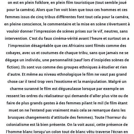
on est en plein folklore, en plein film touristique (tout semble joué
pour la caméra). Alors que l'on voit bien que tous ces hommes et ces
femmes issus de cinq tribus différentes font tout cela pour la caméra,
en pleine conscience, le commentaire et la mise en scène s'évertuent à
vouloir donner l'impression de scènes prises sur le vif, neutres, sans
intervention. C'est du faux cinéma-vérité avant l'heure et surtout on a
l'impression désagréable que ces Africains sont filmés comme des
cobayes, avec us et coutumes de chaque tribu, sans que jamais ne se
dégage un individu, une personnalité (sauf lors d'insipides scènes de
fiction). Ils sont vus comme des groupes ethniques à étudier et rien
d'autre. Et même au niveau ethnologique le film ne vaut pas grand
chose car il tend trop vers l'exotisme et la manipulation. Malgré un
charme suranné le film est dégueulasse lorsque par exemple on
ressent les ordres du réalisateur qui demande d'aller plus vite ou de
faire de plus grands gestes à des femmes pilant le mil (le film étant
muet on ne l'entend pas vraiment mais cela se remarque dans les
brusques changements d'attitude des femmes). Toute l'horreur du
colonialisme est là bien présente. On la voit aussi, cette présence de
l'homme blanc lorsqu'un colon tout de blanc vêtu traverse l'écran en