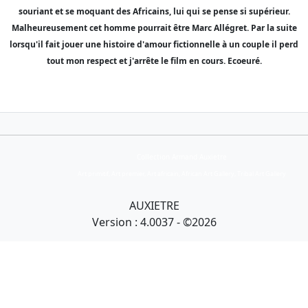
souriant et se moquant des Africains, lui qui se pense si supérieur.
Malheureusement cet homme pourrait être Marc Allégret. Par la suite
lorsqu'il fait jouer une histoire d'amour fictionnelle à un couple il perd
tout mon respect et j'arrête le film en cours. Ecoeuré.
Collection Armand Auxietre
Art primitif, Art premier, Art africain, African Art Gallery, Tribal Art Gallery
AUXIETRE
Version : 4.0037 - ©2026