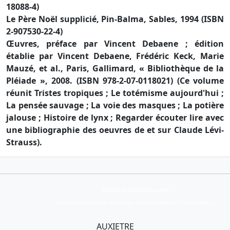
18088-4)
Le Père Noël supplicié, Pin-Balma, Sables, 1994 (ISBN
2-907530-22-4)
Œuvres, préface par Vincent Debaene ; édition
établie par Vincent Debaene, Frédéric Keck, Marie
Mauzé, et al., Paris, Gallimard, « Bibliothèque de la
Pléiade », 2008. (ISBN 978-2-07-0118021) (Ce volume
réunit Tristes tropiques ; Le totémisme aujourd'hui ;
La pensée sauvage ; La voie des masques ; La potière
jalouse ; Histoire de lynx ; Regarder écouter lire avec
une bibliographie des oeuvres de et sur Claude Lévi-
Strauss).
Collection Armand Auxietre
Art primitif, Art premier, Art africain, African Art Gallery, Tribal Art Gallery
AUXIETRE