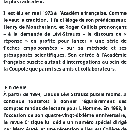
la plus radicale ».
Il est élu en mai 1973 à l'Académie française. Comme
le veut la tradition, il fait l'éloge de son prédécesseur,
Henry de Montherlant, et Roger Caillois prononçant
– à la demande de Lévi-Strauss – le discours de «
réponse » en profite pour lancer « une série de
flèches empoisonnées » sur sa méthode et ses
présupposés scientifiques. Son entrée à l'Académie
française suscite autant d'interrogations au sein de
la Coupole que parmi ses amis et collaborateurs.
Fin de vie
À partir de 1994, Claude Lévi-Strauss publie moins. Il
continue toutefois à donner régulièrement des
comptes rendus de lecture pour L'Homme. En 1998, à
l'occasion de son quatre-vingt-dixième anniversaire,
la revue Critique lui dédie un numéro spécial dirigé
par Marc Augé, et une réception a lieu au Collège de