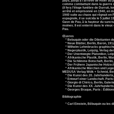
pays, jusqu'à l'arrivée de Hitler au
comme combattant dans la guerre d'
(il fera l'éloge funèbre de Durruti, 
arrêté et emprisonné en 1940, en m
1940 suite au chaos qui régnait en Fr
espagnole, il se suicida le 5 juille
Gave de Pau, à la hauteur du sanctu
moines. Il est enterré dans le vieux
Pau.
Œuvres
* Bebuquin oder die Dilettanten de
* Neue Blätter, Berlin, Baron, 191
* Wilhelm Lehmbrucks graphisches
* Negerplastik, Leipzig, Verlag de
* Der Unentwegte Platoniker, Leipz
* Afrikanische Plastik, Berlin, Was
* Die Schlimme Botschaft, Berlin,
* Der Frühere Japanische Holzschni
* Afrikanische Märchen und Legen
MEDUSA Verlag Wölk + Schmid, Ber
* Die Kunst des 20. Jahrhunderts, 
* Entwurf einer Landschaft. Paris:
* Giorgio di Chirico, Berlin, Galer
* Die Kunst des XX. Jahrhunderts, 
* Georges Braque, Paris : Éditions
Bibliographie
* Carl Einstein, Bébuquin ou les di