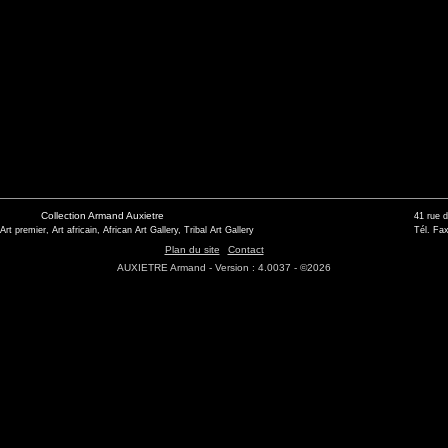
Collection Armand Auxietre
41 rue 
 Art premier, Art africain, African Art Gallery, Tribal Art Gallery
Tél. Fax
Plan du site
Contact
AUXIETRE Armand - Version : 4.0037 - ©2026