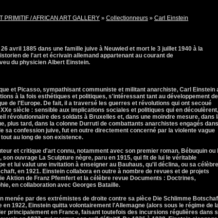
T PRIMITIF / AFRICAN ART GALLERY
»
Collectionneurs
»
Carl Einstein
e 26 avril 1885 dans une famille juive à Neuwied et mort le 3 juillet 1940 à la
istorien de l'art et écrivain allemand appartenant au courant de
eveu du physicien Albert Einstein.
e et Picasso, sympathisant communiste et militant anarchiste, Carl Einstein 
ions à la fois esthétiques et politiques, s'intéressant tant au développement de
ique de l'Europe. De fait, il a traversé les guerres et révolutions qui ont secoué
XXe siècle : sensible aux implications sociales et politiques qui en découlèrent, 
il révolutionnaire des soldats à Bruxelles et, dans une moindre mesure, dans 
que, plus tard, dans la colonne Durruti de combattants anarchistes engagés dans
de sa confession juive, fut en outre directement concerné par la violente vague
 tout au long de son existence.
uteur et critique d'art connu, notamment avec son premier roman, Bébuquin ou 
 son ouvrage La Sculpture nègre, paru en 1915, qui fit de lui le véritable
e et lui valut une invitation à enseigner au Bauhaus, qu'il déclina, ou sa célèbr
haft, en 1921. Einstein collabora en outre à nombre de revues et de projets
 Die Aktion de Franz Pfemfert et la célèbre revue Documents : Doctrines,
ie, en collaboration avec Georges Bataille.
n menée par des extrémistes de droite contre sa pièce Die Schlimme Botschaf
 en 1922, Einstein quitta volontairement l'Allemagne (alors sous le régime de l
ler principalement en France, faisant toutefois des incursions régulières dans 