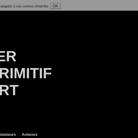
OK
 adaptés à vos centres d'intérêts.
ER
RIMITIF
ART
tionneurs
Annexes