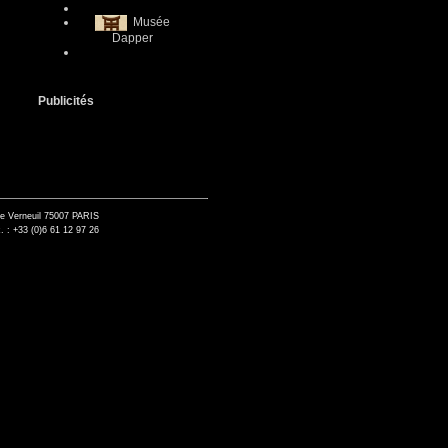
Musée
Dapper
Publicités
de Verneuil 75007 PARIS
. : +33 (0)6 61 12 97 26