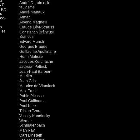
ea
André Derain et le
CNT
fauvisme
 fut
André Malraux
ps
Arman
nco-
Alberto Magnelli
es
Claude Lévi-Strauss
 et
Constantin Brâncuşi
Brancusi
Edvard Munch
Georges Braque
Guillaume Apollinaire
Henri Matisse
Jacques Kerchache
Jackson Pollock
Jean-Paul Barbier-
Mueller
Juan Gris
Maurice de Vlaminck
Max Ernst
Pablo Picasso
Paul Guillaume
Paul Klee
Tristan Tzara
Vassily Kandinsky
Werner
Schmalenbach
Man Ray
Carl Einstein