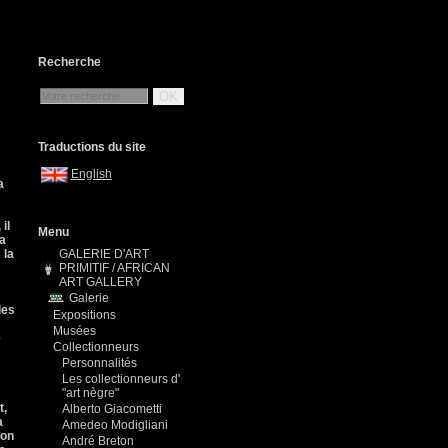
Recherche
OK
Traductions du site
English
a
il
Menu
la
 la
GALERIE D'ART
PRIMITIF / AFRICAN
ART GALLERY
Galerie
les
Expositions
Musées
e
Collectionneurs
Personnalités
Les collectionneurs d'
"art nègre"
t,
Alberto Giacometti
a
Amedeo Modigliani
son
André Breton