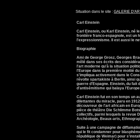
Situation dans le site :
GALERIE D'AR
Carl Einstein
Carl Einstein, ou Karl Einstein, né l
frontière franco-espagnole, est un h
l'expressionnisme. Il est aussi le n
Biographie
Ami de George Grosz, Georges Braqu
mêlé dans ses écrits des considérat
l'art moderne qu'à la situation polit
l'Europe dans la première moitié du 
s'impliqua activement dans le Conse
révolte spartakiste à Berlin, ainsi 
guerre d'Espagne. Einstein, du fait 
d'antisémitisme qui balaya l'Europe
Carl Einstein fut en son temps un a
dilettantes du miracle, paru en 1912,
découvreur de l'art africain en Europ
pièce de théâtre Die Schlimme Botsc
collectifs, parmi lesquels la revue
Archéologie, Beaux-arts, Ethnograph
Suite à une campagne de diffamatio
qui le fit condamner pour blasphème
république de Weimar) pour s'instal