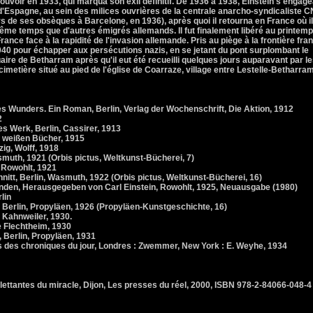
 pouvoir en 1933, qui marqua son exil définitif. De 1936 à 1938, Einstein s'engag
Espagne, au sein des milices ouvrières de la centrale anarcho-syndicaliste 
lors de ses obsèques à Barcelone, en 1936), après quoi il retourna en France où il
ême temps que d'autres émigrés allemands. Il fut finalement libéré au printem
ance face à la rapidité de l'invasion allemande. Pris au piège à la frontière fra
t 1940 pour échapper aux persécutions nazis, en se jetant du pont surplombant le
aire de Betharram après qu'il eut été recueilli quelques jours auparavant par l
 cimetière situé au pied de l'église de Coarraze, village entre Lestelle-Betharram
s Wunders. Ein Roman, Berlin, Verlag der Wochenschrift, Die Aktion, 1912
2
 Werk, Berlin, Cassirer, 1913
r weißen Bücher, 1915
ig, Wolff, 1918
muth, 1921 (Orbis pictus, Weltkunst-Bücherei, 7)
 Rowohlt, 1921
tt, Berlin, Wasmuth, 1922 (Orbis pictus, Weltkunst-Bücherei, 16)
den, Herausgegeben von Carl Einstein, Rowohlt, 1925, Neuausgabe (1980)
lin
Berlin, Propyläen, 1926 (Propyläen-Kunstgeschichte, 16)
 Kahnweiler, 1930.
ie Flechtheim, 1930
Berlin, Propyläen, 1931
 des chroniques du jour, Londres : Zwemmer, New York : E. Weyhe, 1934
lettantes du miracle, Dijon, Les presses du réel, 2000, ISBN 978-2-84066-048-4