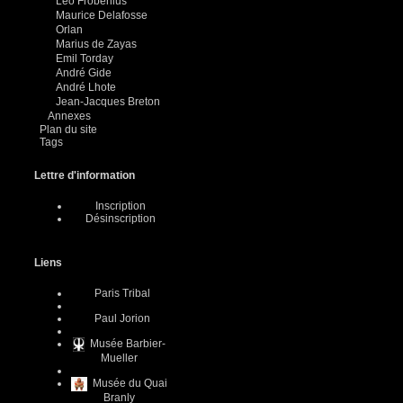
Leo Frobenius
Maurice Delafosse
Orlan
Marius de Zayas
Emil Torday
André Gide
André Lhote
Jean-Jacques Breton
Annexes
Plan du site
Tags
Lettre d'information
Inscription
Désinscription
Liens
Paris Tribal
Paul Jorion
Musée Barbier-
Mueller
Musée du Quai
Branly