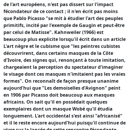
de l'art européens, n'est pas dissert sur l'impact
fécondateur de ce contact ; il n'en écrit pas moins
que Pablo Picasso "se mit à étudier l'art des peuples
primitifs, incité par l'exemple de Gaugin et peut-être
par celui de Matisse". Kahnweiler (1966) est
beaucoup plus explicite lorsqu'il écrit dans un article
L'art nègre et le cubisme que "les peintres cubistes
découvrirent, dans certains masques de la Côte
d'Ivoire, des signes qui, renonçant à toute imitation,
chargeaient la perception du spectateur d'imaginer
le visage dont ces masques n'imitaient pas les vraies
formes". On reconnaît de façon presque unanime
aujourd'hui que "Les demoiselles d'Avignon" peint
en 1906 par Picasso doit beaucoup aux masques
africains. On sait qu'il en possédait quelques
exemplaires dont un masque Wobé qu'il étudia
longuement. L'art occidental s'est ainsi "africanisé"
et il le reste encore aujourd'hui puisqu'il continue de
vivre sur la lancée de cette rencontre fécondante.