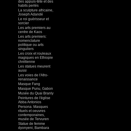
des appuis-tête et des
habits perlés
La sculpture africaine,
Joseph Adandé
Le roi guérisseur et
sorcier
Les arts premiers au
centre de Kaos
Les arts premiers:
nomenclature
politique ou arts
singuliers
Les croix et rouleaux
magiques en Ethiopie
chrétienne
Les statues meurent
aussi
Les voies de l'Afro-
renaissance
Masque Fang
Masque Punu, Gabon
Musée du Quai Branly
Peintures de l'église
Abba Antonios
Persona. Masques
rituels et oeuvres
contemporaines,
musée de Tervuren
Statue de femme
dyonyeni, Bambara