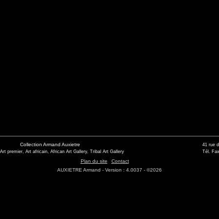
Collection Armand Auxietre
41 rue 
 Art premier, Art africain, African Art Gallery, Tribal Art Gallery
Tél. Fax
Plan du site
Contact
AUXIETRE Armand - Version : 4.0037 - ©2026