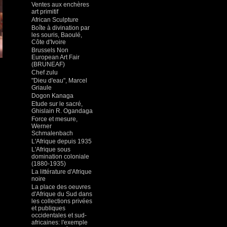
Ventes aux enchères
art primitif
African Sculpture
Boîte à divination par
les souris, Baoulé,
Côte d'Ivoire
Brussels Non
European Art Fair
(BRUNEAF)
Chef zulu
"Dieu d'eau", Marcel
Griaule
Dogon Kanaga
Etude sur le sacré,
Ghislain R. Ogandaga
Force et mesure,
Werner
Schmalenbach
L'Afrique depuis 1935
L'Afrique sous
domination coloniale
(1880-1935)
La littérature d'Afrique
noire
La place des oeuvres
d'Afrique du Sud dans
les collections privées
et publiques
occidentales et sud-
africaines: l'exemple