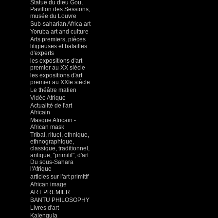
Statue du dieu Gou,
Pavillon des Sessions,
musée du Louvre
Sub-saharian Africa art
Yoruba art and culture
Arts premiers, pièces
litigieuses et batailles
d'experts
les expositions d'art
premier au XX siècle
les expositions d'art
premier au XXIe siècle
Le théâtre malien
Vidéo Afrique
Actualité de l'art
Africain
Masque Africain -
African mask
Tribal, rituel, ethnique,
ethnographique,
classique, traditionnel,
antique, "primitif", d'art
Du sous-Sahara
l'Afrique
articles sur l'art primitif
African image
ART PREMIER
BANTU PHILOSOPHY
Livres d'art
Kalengula