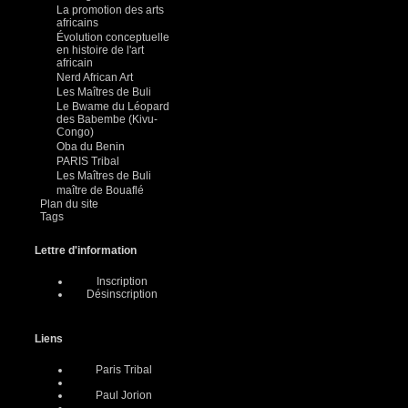
La promotion des arts
africains
Évolution conceptuelle
en histoire de l'art
africain
Nerd African Art
Les Maîtres de Buli
Le Bwame du Léopard
des Babembe (Kivu-
Congo)
Oba du Benin
PARIS Tribal
Les Maîtres de Buli
maître de Bouaflé
Plan du site
Tags
Lettre d'information
Inscription
Désinscription
Liens
Paris Tribal
Paul Jorion