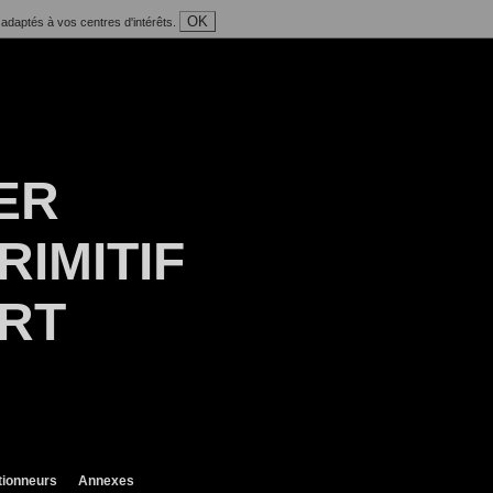
OK
 adaptés à vos centres d'intérêts.
ER
RIMITIF
ART
tionneurs
Annexes