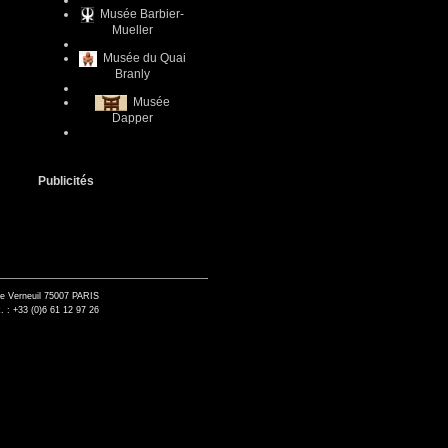
Musée Barbier-
Mueller
Musée du Quai
Branly
Musée
Dapper
Publicités
de Verneuil 75007 PARIS
. : +33 (0)6 61 12 97 26