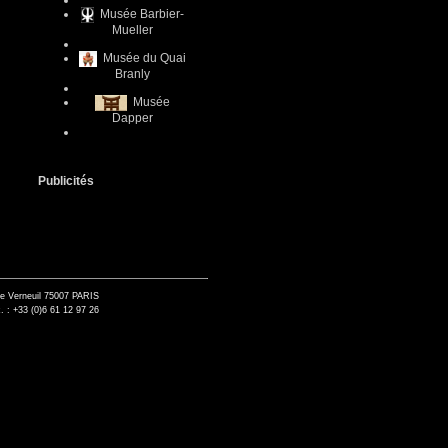
Musée Barbier-
Mueller
Musée du Quai
Branly
Musée
Dapper
Publicités
de Verneuil 75007 PARIS
. : +33 (0)6 61 12 97 26