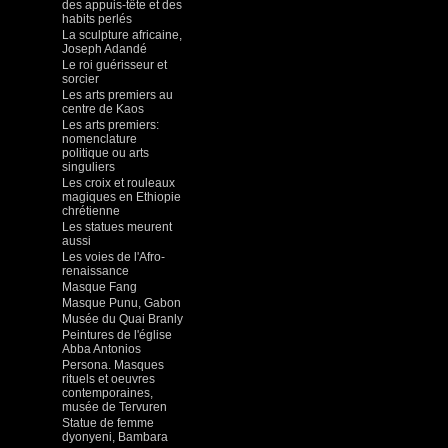
des appuis-tête et des
habits perlés
La sculpture africaine,
Joseph Adandé
Le roi guérisseur et
sorcier
Les arts premiers au
centre de Kaos
Les arts premiers:
nomenclature
politique ou arts
singuliers
Les croix et rouleaux
magiques en Ethiopie
chrétienne
Les statues meurent
aussi
Les voies de l'Afro-
renaissance
Masque Fang
Masque Punu, Gabon
Musée du Quai Branly
Peintures de l'église
Abba Antonios
Persona. Masques
rituels et oeuvres
contemporaines,
musée de Tervuren
Statue de femme
dyonyeni, Bambara