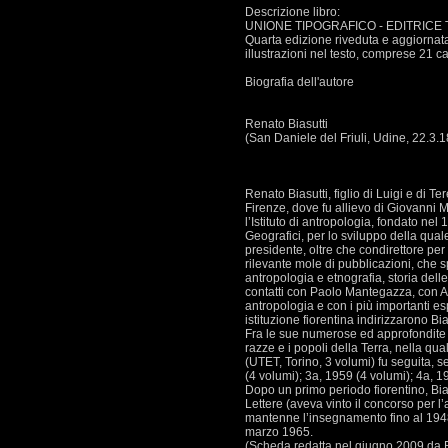
Descrizione libro:
UNIONE TIPOGRAFICO - EDITRICE 
Quarta edizione riveduta e aggiornata 
illustrazioni nel testo, comprese 21 ca
Biografia dell'autore
Renato Biasutti
(San Daniele del Friuli, Udine, 22.3.
Renato Biasutti, figlio di Luigi e di T
Firenze, dove fu allievo di Giovanni Ma
l’Istituto di antropologia, fondato n
Geografici, per lo sviluppo della qual
presidente, oltre che condirettore per 
rilevante mole di pubblicazioni, che s
antropologia e etnografia, storia dell
contatti con Paolo Mantegazza, con A
antropologia e con i più importanti es
istituzione fiorentina indirizzarono Bia
Fra le sue numerose ed approfondite 
razze e i popoli della Terra, nella qu
(UTET, Torino, 3 volumi) fu seguita, 
(4 volumi); 3a, 1959 (4 volumi); 4a, 
Dopo un primo periodo fiorentino, Bias
Lettere (aveva vinto il concorso per
mantenne l’insegnamento fino al 1948,
marzo 1965.
(Scheda redatta nel giugno 2009 da E.