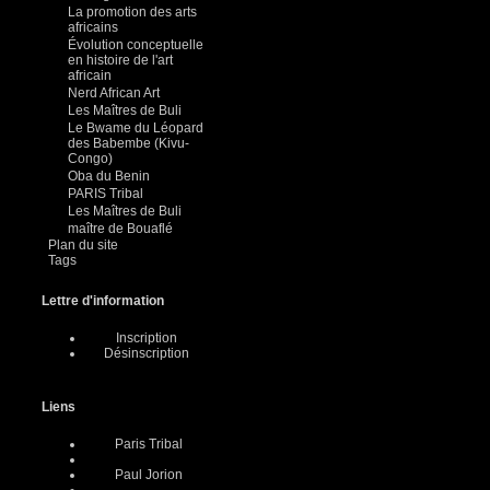
La promotion des arts
africains
Évolution conceptuelle
en histoire de l'art
africain
Nerd African Art
Les Maîtres de Buli
Le Bwame du Léopard
des Babembe (Kivu-
Congo)
Oba du Benin
PARIS Tribal
Les Maîtres de Buli
maître de Bouaflé
Plan du site
Tags
Lettre d'information
Inscription
Désinscription
Liens
Paris Tribal
Paul Jorion