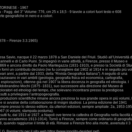
TORINESE - 1967
- Pagg. del 3° Volume: 776, cm 25 x 18,5 - 9 tavole a colori fuori testo e 608
rte geografiche in nero e a colori.
1878 – Firenze 3.3.1965)
eresa Savio, nacque il 22 marzo 1878 a San Daniele del Friuli. Studiò all’Università d
rinelli e di Carlo Puini. Si impegnò in varie attività, a Firenze, presso il Museo e
el 1869 e ancora diretto da Paolo Mantegazza (1831-1910), e presso la Società di Stu
e fornì un contributo decisivo (ne fu consigliere dal 1902 al 1914 e in seguito più vo
vari anni, a partire dal 1933, della “Rivista Geografica Italiana”). A seguito di una
paziavano in vari ambiti (geologia, geografia fisica ed economica, cartografia,
e esplorazioni), ottenne già nel 1907 la libera docenza in geografia ed etnologia. I
ldobrandino Mochi (1875 -1831), suo successore alla direzione del Museo di
ploratori ed etnologi del tempo, che solevano incontrarsi presso la prestigiosa
sutti a privilegiare l’antropogeografia.
produzioni scientifiche rimane ancora preziosa la sua grande opera in più volumi,
ale si avvalse della collaborazione di insigni studiosi. La prima edizione del 1941
sempre presso lo stesso editore, da ulteriori edizioni, sempre ampliate: 2a, 1953-19
1967 (4 volumi, stampata postuma).
utti fu, dal 1913 al 1927, a Napoli ove tenne la cattedra di Geografia nella facoltà 
 l’anno accademico 1913-1914). Tornò a Firenze, sempre come ordinario di geografi
 quando raggiunse il limite di età. Rimase a Firenze fino alla morte, avvenuta il 3
G. Bargiacchi per il sito web https://www.ippolito-desideri.net)