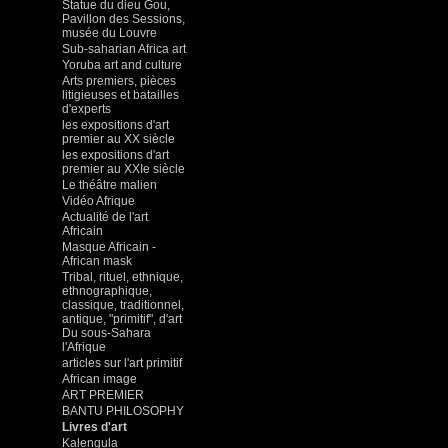
Statue du dieu Gou,
Pavillon des Sessions,
musée du Louvre
Sub-saharian Africa art
Yoruba art and culture
Arts premiers, pièces
litigieuses et batailles
d'experts
les expositions d'art
premier au XX siècle
les expositions d'art
premier au XXIe siècle
Le théâtre malien
Vidéo Afrique
Actualité de l'art
Africain
Masque Africain -
African mask
Tribal, rituel, ethnique,
ethnographique,
classique, traditionnel,
antique, "primitif", d'art
Du sous-Sahara
l'Afrique
articles sur l'art primitif
African image
ART PREMIER
BANTU PHILOSOPHY
Livres d'art
Kalengula