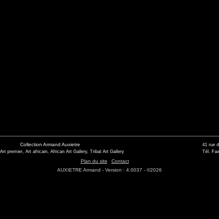
Collection Armand Auxietre
41 rue 
 Art premier, Art africain, African Art Gallery, Tribal Art Gallery
Tél. Fax
Plan du site
Contact
AUXIETRE Armand - Version : 4.0037 - ©2026