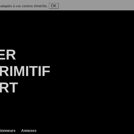
OK
 adaptés à vos centres d'intérêts.
ER
RIMITIF
ART
tionneurs
Annexes