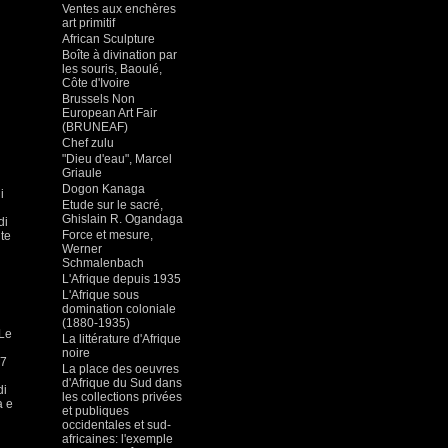
Ventes aux enchères
art primitif
African Sculpture
Boîte à divination par
les souris, Baoulé,
Côte d'Ivoire
Brussels Non
European Art Fair
(BRUNEAF)
Chef zulu
"Dieu d'eau", Marcel
Griaule
Dogon Kanaga
i
Etude sur le sacré,
Ghislain R. Ogandaga
di
Force et mesure,
lte
Werner
Schmalenbach
L'Afrique depuis 1935
L'Afrique sous
domination coloniale
(1880-1935)
 Le
La littérature d'Afrique
noire
57
La place des oeuvres
d'Afrique du Sud dans
di
les collections privées
a e
et publiques
occidentales et sud-
africaines: l'exemple