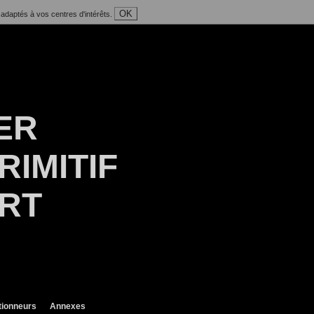
OK
 adaptés à vos centres d'intérêts.
ER
RIMITIF
ART
tionneurs
Annexes