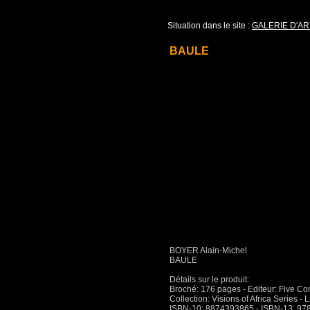
Situation dans le site :
GALERIE D'AR
BAULE
BOYER Alain-Michel
BAULE
Détails sur le produit:
Broché: 176 pages - Editeur: Five Co
Collection: Visions of Africa Series -
ISBN-10: 8874393865 - ISBN-13: 9