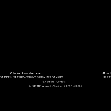
Collection Armand Auxietre
41 rue 
 Art premier, Art africain, African Art Gallery, Tribal Art Gallery
Tél. Fax
Plan du site
Contact
AUXIETRE Armand - Version : 4.0037 - ©2026