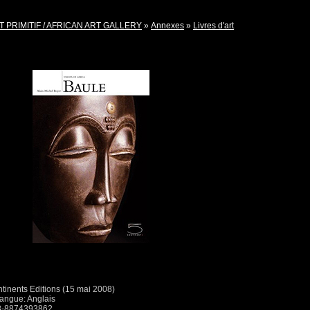
T PRIMITIF / AFRICAN ART GALLERY
»
Annexes
»
Livres d'art
ntinents Editions (15 mai 2008)
 Langue: Anglais
78-8874393862