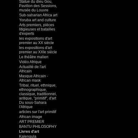
Statue du dieu Gou,
Pavillon des Sessions,
musée du Louvre
Sub-saharian Africa art
Yoruba art and culture
Arts premiers, pièces
litigieuses et batailles
d'experts
les expositions d'art
premier au XX siècle
les expositions d'art
premier au XXIe siècle
Le théâtre malien
Vidéo Afrique
Actualité de l'art
Africain
Masque Africain -
African mask
Tribal, rituel, ethnique,
ethnographique,
classique, traditionnel,
antique, "primitif", d'art
Du sous-Sahara
l'Afrique
articles sur l'art primitif
African image
ART PREMIER
BANTU PHILOSOPHY
Livres d'art
Kalengula