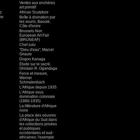
Ventes aux enchères
art primitif
African Sculpture
d
The
Boîte à divination par
les souris, Baoulé,
Côte d'Ivoire
Brussels Non
European Art Fair
(BRUNEAF)
Chef zulu
"Dieu d'eau", Marcel
Griaule
Dogon Kanaga
Etude sur le sacré,
Ghislain R. Ogandaga
Force et mesure,
Werner
Schmalenbach
L'Afrique depuis 1935
L'Afrique sous
domination coloniale
(1880-1935)
La littérature d'Afrique
noire
La place des oeuvres
d'Afrique du Sud dans
les collections privées
et publiques
occidentales et sud-
africaines: l'exemple