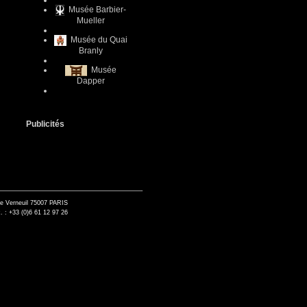
Musée Barbier-
Mueller
Musée du Quai
Branly
Musée
Dapper
Publicités
de Verneuil 75007 PARIS
. : +33 (0)6 61 12 97 26