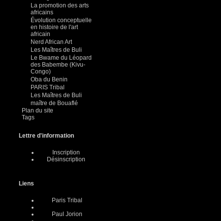
La promotion des arts
africains
Évolution conceptuelle
en histoire de l'art
africain
Nerd African Art
Les Maîtres de Buli
Le Bwame du Léopard
des Babembe (Kivu-
Congo)
Oba du Benin
PARIS Tribal
Les Maîtres de Buli
maître de Bouaflé
Plan du site
Tags
Lettre d'information
Inscription
Désinscription
Liens
Paris Tribal
Paul Jorion