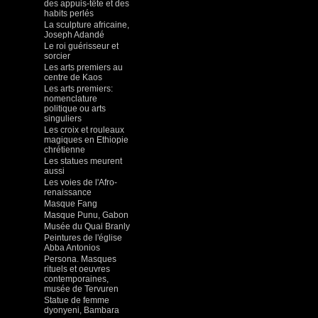
des appuis-tête et des
habits perlés
La sculpture africaine,
Joseph Adandé
Le roi guérisseur et
sorcier
Les arts premiers au
centre de Kaos
Les arts premiers:
nomenclature
politique ou arts
singuliers
Les croix et rouleaux
magiques en Ethiopie
chrétienne
Les statues meurent
aussi
Les voies de l'Afro-
renaissance
Masque Fang
Masque Punu, Gabon
Musée du Quai Branly
Peintures de l'église
Abba Antonios
Persona. Masques
rituels et oeuvres
contemporaines,
musée de Tervuren
Statue de femme
dyonyeni, Bambara