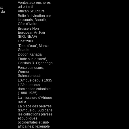
Ventes aux enchères
art primitif
ux
African Sculpture
x du
Boîte à divination par
les souris, Baoulé,
Côte d'Ivoire
Brussels Non
European Art Fair
(BRUNEAF)
Chef zulu
"Dieu d'eau", Marcel
Griaule
Dogon Kanaga
Etude sur le sacré,
Ghislain R. Ogandaga
Force et mesure,
Werner
Schmalenbach
L'Afrique depuis 1935
L'Afrique sous
domination coloniale
(1880-1935)
La littérature d'Afrique
noire
La place des oeuvres
d'Afrique du Sud dans
les collections privées
et publiques
occidentales et sud-
africaines: l'exemple