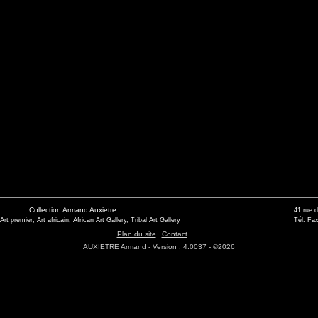
Collection Armand Auxietre
41 rue 
 Art premier, Art africain, African Art Gallery, Tribal Art Gallery
Tél. Fax
Plan du site
Contact
AUXIETRE Armand - Version : 4.0037 - ©2026