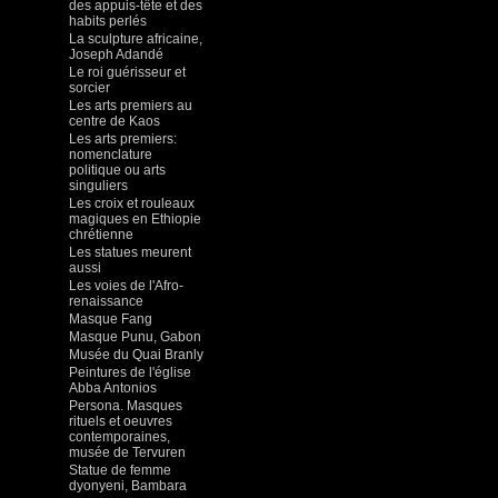
des appuis-tête et des
habits perlés
La sculpture africaine,
Joseph Adandé
Le roi guérisseur et
sorcier
Les arts premiers au
centre de Kaos
Les arts premiers:
nomenclature
politique ou arts
singuliers
Les croix et rouleaux
magiques en Ethiopie
chrétienne
Les statues meurent
aussi
Les voies de l'Afro-
renaissance
Masque Fang
Masque Punu, Gabon
Musée du Quai Branly
Peintures de l'église
Abba Antonios
Persona. Masques
rituels et oeuvres
contemporaines,
musée de Tervuren
Statue de femme
dyonyeni, Bambara