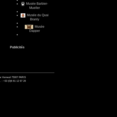
Musée Barbier-
Mueller
Musée du Quai
Branly
Musée
Dapper
Publicités
de Verneuil 75007 PARIS
. : +33 (0)6 61 12 97 26