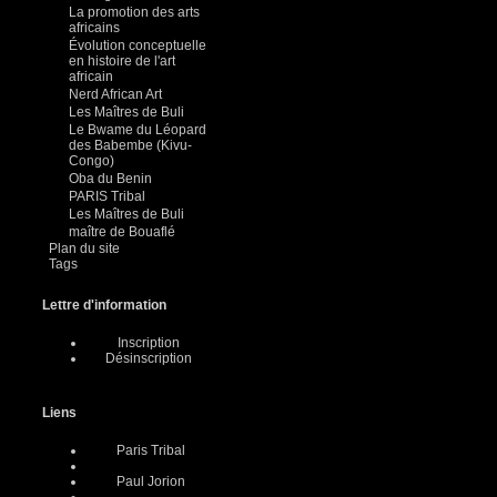
La promotion des arts
africains
Évolution conceptuelle
en histoire de l'art
africain
Nerd African Art
Les Maîtres de Buli
Le Bwame du Léopard
des Babembe (Kivu-
Congo)
Oba du Benin
PARIS Tribal
Les Maîtres de Buli
maître de Bouaflé
Plan du site
Tags
Lettre d'information
Inscription
Désinscription
Liens
Paris Tribal
Paul Jorion