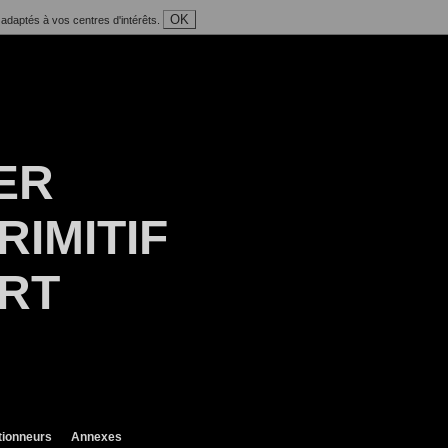
OK
 adaptés à vos centres d'intérêts.
ER
RIMITIF
ART
tionneurs
Annexes