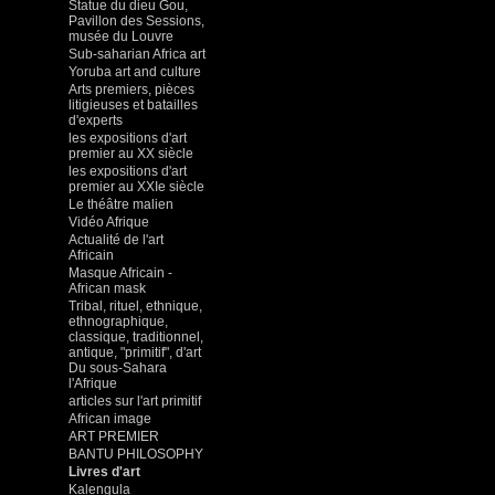
Statue du dieu Gou,
Pavillon des Sessions,
musée du Louvre
Sub-saharian Africa art
Yoruba art and culture
Arts premiers, pièces
litigieuses et batailles
d'experts
les expositions d'art
premier au XX siècle
les expositions d'art
premier au XXIe siècle
Le théâtre malien
Vidéo Afrique
Actualité de l'art
Africain
Masque Africain -
African mask
Tribal, rituel, ethnique,
ethnographique,
classique, traditionnel,
antique, "primitif", d'art
Du sous-Sahara
l'Afrique
articles sur l'art primitif
African image
ART PREMIER
BANTU PHILOSOPHY
Livres d'art
Kalengula