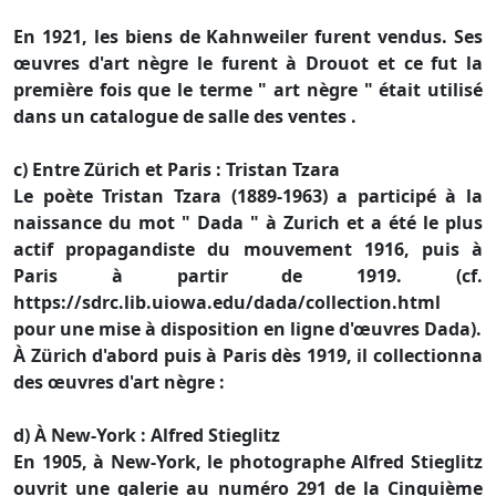
En 1921, les biens de Kahnweiler furent vendus. Ses
œuvres d'art nègre le furent à Drouot et ce fut la
première fois que le terme " art nègre " était utilisé
dans un catalogue de salle des ventes .
c) Entre Zürich et Paris : Tristan Tzara
Le poète Tristan Tzara (1889-1963) a participé à la
naissance du mot " Dada " à Zurich et a été le plus
actif propagandiste du mouvement 1916, puis à
Paris à partir de 1919. (cf.
https://sdrc.lib.uiowa.edu/dada/collection.html
pour une mise à disposition en ligne d'œuvres Dada).
À Zürich d'abord puis à Paris dès 1919, il collectionna
des œuvres d'art nègre :
d) À New-York : Alfred Stieglitz
En 1905, à New-York, le photographe Alfred Stieglitz
ouvrit une galerie au numéro 291 de la Cinquième