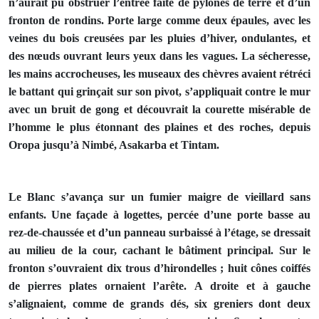
n’aurait pu obstruer l’entrée faite de pylônes de terre et d’un
fronton de rondins. Porte large comme deux épaules, avec les
veines du bois creusées par les pluies d’hiver, ondulantes, et
des nœuds ouvrant leurs yeux dans les vagues. La sécheresse,
les mains accrocheuses, les museaux des chèvres avaient rétréci
le battant qui grinçait sur son pivot, s’appliquait contre le mur
avec un bruit de gong et découvrait la courette misérable de
l’homme le plus étonnant des plaines et des roches, depuis
Oropa jusqu’à Nimbé, Asakarba et Tintam.
Le Blanc s’avança sur un fumier maigre de vieillard sans
enfants. Une façade à logettes, percée d’une porte basse au
rez-de-chaussée et d’un panneau surbaissé à l’étage, se dressait
au milieu de la cour, cachant le bâtiment principal. Sur le
fronton s’ouvraient dix trous d’hirondelles ; huit cônes coiffés
de pierres plates ornaient l’arête. A droite et à gauche
s’alignaient, comme de grands dés, six greniers dont deux