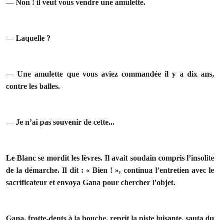
— Non ! il veut vous vendre une amulette.
— Laquelle ?
— Une amulette que vous aviez commandée il y a dix ans,
contre les balles.
— Je n’ai pas souvenir de cette...
Le Blanc se mordit les lèvres. Il avait soudain compris l’inso­lite
de la démarche. Il dit : « Bien ! », continua l’entretien avec le
sacrificateur et envoya Gana pour chercher l’objet.
Gana, frotte-dents à la bouche, reprit la piste luisante, sauta du