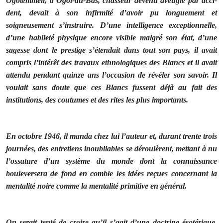
Ogotemmêli, d’Ogol-du-Bas, chasseur devenu aveugle par acci­
dent, devait à son infirmité d’avoir pu longuement et
soigneusement s’instruire. D’une intelligence exceptionnelle,
d’une habileté physique encore visible malgré son état, d’une
sagesse dont le prestige s’étendait dans tout son pays, il avait
compris l’intérêt des travaux ethnologiques des Blancs et il avait
attendu pen­dant quinze ans l’occasion de révéler son savoir. Il
voulait sans doute que ces Blancs fussent déjà au fait des
institutions, des coutumes et des rites les plus importants.
En octobre 1946, il manda chez lui l’auteur et, durant trente trois
journées, des entretiens inoubliables se déroulèrent, mettant à nu
l’ossature d’un système du monde dont la connaissance
bouleversera de fond en comble les idées reçues concernant la
mentalité noire comme la mentalité primitive en général.
On serait tenté de croire qu’il s’agit d’une doctrine ésotérique.