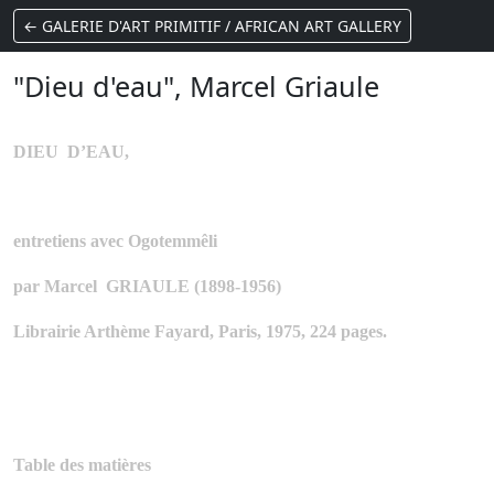
← GALERIE D'ART PRIMITIF / AFRICAN ART GALLERY
"Dieu d'eau", Marcel Griaule
DIEU
D’EAU,
entretiens avec Ogotemmêli
par Marcel GRIAULE (1898-1956)
Librairie Arthème Fayard, Paris, 1975, 224 pages.
Table des matières