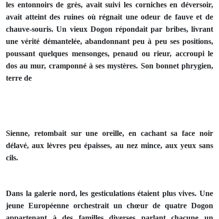
les entonnoirs de grès, avait suivi les corniches en déversoir,
avait atteint des ruines où régnait une odeur de fauve et de
chauve-souris. Un vieux Dogon répondait par bribes, livrant
une vérité démantelée, abandonnant peu à peu ses positions,
pous­sant quelques mensonges, penaud ou rieur, accroupi le
dos au mur, cramponné à ses mystères. Son bonnet phrygien,
terre de
Sienne, retombait sur une oreille, en cachant sa face noir
délavé, aux lèvres peu épaisses, au nez mince, aux yeux sans
cils.
Dans la galerie nord, les gesticulations étaient plus vives. Une
jeune Européenne orchestrait un chœur de quatre Dogon
appar­tenant à des familles diverses parlant chacune un