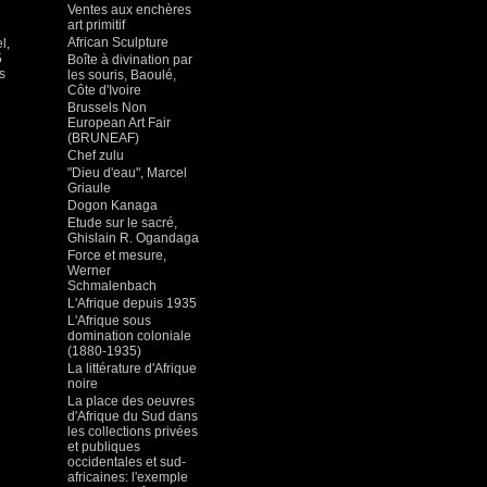
Ventes aux enchères
art primitif
African Sculpture
l,
5
Boîte à divination par
s
les souris, Baoulé,
Côte d'Ivoire
Brussels Non
European Art Fair
(BRUNEAF)
Chef zulu
"Dieu d'eau", Marcel
Griaule
Dogon Kanaga
Etude sur le sacré,
Ghislain R. Ogandaga
Force et mesure,
Werner
Schmalenbach
L'Afrique depuis 1935
L'Afrique sous
domination coloniale
(1880-1935)
La littérature d'Afrique
noire
La place des oeuvres
d'Afrique du Sud dans
les collections privées
et publiques
occidentales et sud-
africaines: l'exemple