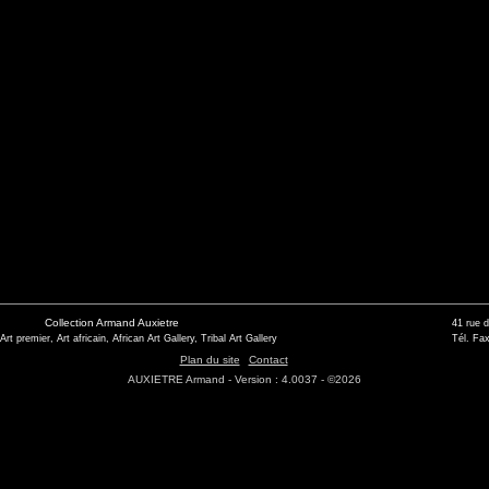
Collection Armand Auxietre
41 rue 
 Art premier, Art africain, African Art Gallery, Tribal Art Gallery
Tél. Fax
Plan du site
Contact
AUXIETRE Armand - Version : 4.0037 - ©2026