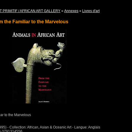
T PRIMITIF / AFRICAN ART GALLERY
»
Annexes
»
Livres d'art
m the Familiar to the Marvelous
iar to the Marvelous
995) - Collection: African, Asian & Oceanic Art - Langue: Anglais
78-3791314556