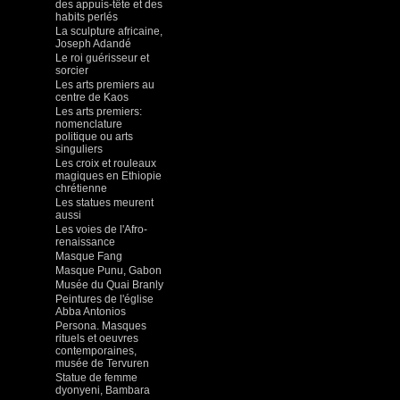
des appuis-tête et des
habits perlés
La sculpture africaine,
Joseph Adandé
Le roi guérisseur et
sorcier
Les arts premiers au
centre de Kaos
Les arts premiers:
nomenclature
politique ou arts
singuliers
Les croix et rouleaux
magiques en Ethiopie
chrétienne
Les statues meurent
aussi
Les voies de l'Afro-
renaissance
Masque Fang
Masque Punu, Gabon
Musée du Quai Branly
Peintures de l'église
Abba Antonios
Persona. Masques
rituels et oeuvres
contemporaines,
musée de Tervuren
Statue de femme
dyonyeni, Bambara