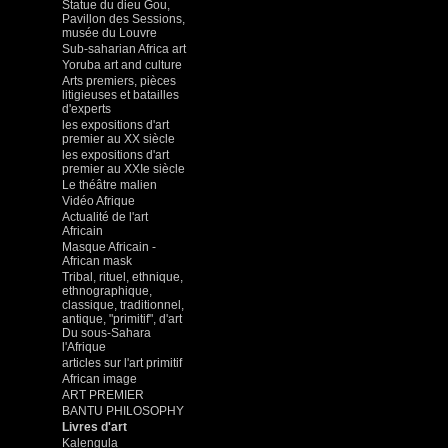
Statue du dieu Gou,
Pavillon des Sessions,
musée du Louvre
Sub-saharian Africa art
Yoruba art and culture
Arts premiers, pièces
litigieuses et batailles
d'experts
les expositions d'art
premier au XX siècle
les expositions d'art
premier au XXIe siècle
Le théâtre malien
Vidéo Afrique
Actualité de l'art
Africain
Masque Africain -
African mask
Tribal, rituel, ethnique,
ethnographique,
classique, traditionnel,
antique, "primitif", d'art
Du sous-Sahara
l'Afrique
articles sur l'art primitif
African image
ART PREMIER
BANTU PHILOSOPHY
Livres d'art
Kalengula