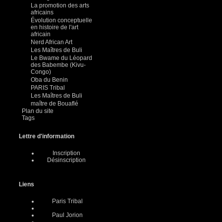
La promotion des arts
africains
Évolution conceptuelle
en histoire de l'art
africain
Nerd African Art
Les Maîtres de Buli
Le Bwame du Léopard
des Babembe (Kivu-
Congo)
Oba du Benin
PARIS Tribal
Les Maîtres de Buli
maître de Bouaflé
Plan du site
Tags
Lettre d'information
Inscription
Désinscription
Liens
Paris Tribal
Paul Jorion