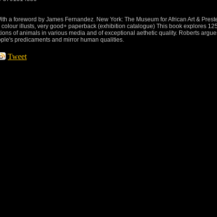
With a foreword by James Fernandez. New York: The Museum for African Art & Preste
colour illusts, very good+ paperback (exhibition catalogue) This book explores 12
ions of animals in various media and of exceptional aethetic quality. Roberts argue
ople's predicaments and mirror human qualities.
Tweet