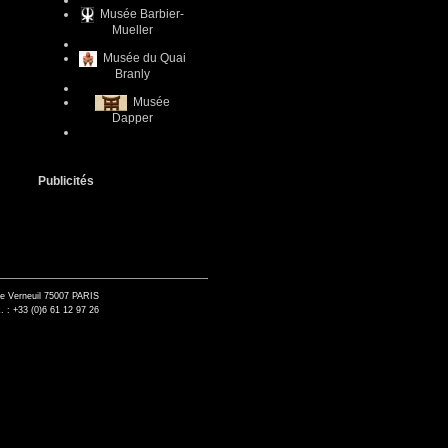
Musée Barbier-
Mueller
Musée du Quai
Branly
Musée
Dapper
Publicités
de Verneuil 75007 PARIS
. : +33 (0)6 61 12 97 26