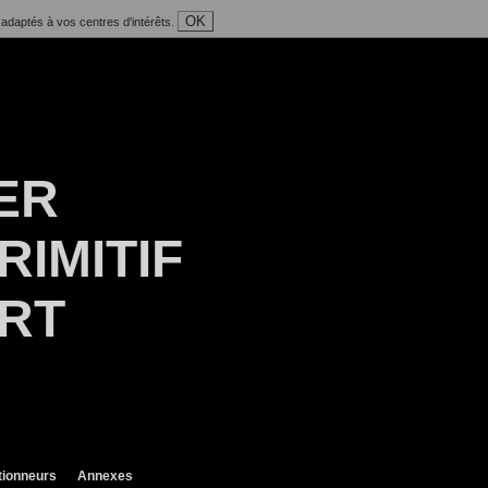
OK
 adaptés à vos centres d'intérêts.
ER
RIMITIF
ART
tionneurs
Annexes