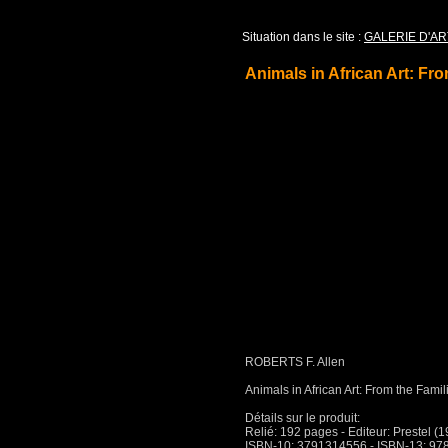
Situation dans le site :
GALERIE D'AR
Animals in African Art: Fro
ROBERTS F. Allen
Animals in African Art: From the Famil
Détails sur le produit:
Relié: 192 pages - Editeur: Prestel (1
ISBN-10: 3791314556 - ISBN-13: 9