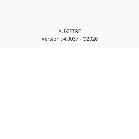
Collection Armand Auxietre
Art primitif, Art premier, Art africain, African Art Gallery, Tribal Art Gallery
AUXIETRE
Version : 4.0037 - ©2026