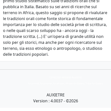
primo studio sistematico sulle tradizioni orali che si
pubblica in Italia. Basato su sei anni di ricerche sul
terreno in Africa, questo saggio si propone di rivalutare
le tradizioni orali come fonte storica di fondamentale
importanza per lo studio delle società prive di scrittura,
o nelle quali scarso sviluppo ha - ancora oggi - la
tradizione scritta. (...) E' un'opera di grande utilità non
solo per gli storici, ma anche per ogni ricercatore sul
terreno, sia esso etnologo o antropologo, o studioso
delle tradizioni popolari.
Collection Armand Auxietre
Art primitif, Art premier, Art africain, African Art Gallery, Tribal Art Gallery
AUXIETRE
Version : 4.0037 - ©2026