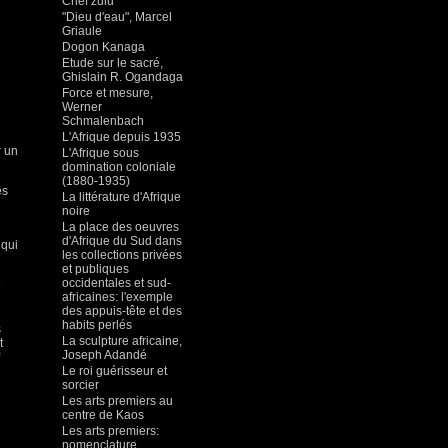
Chef zulu
"Dieu d'eau", Marcel
Griaule
Dogon Kanaga
Etude sur le sacré,
Ghislain R. Ogandaga
Force et mesure,
Werner
Schmalenbach
L'Afrique depuis 1935
r un
L'Afrique sous
domination coloniale
(1880-1935)
es
La littérature d'Afrique
noire
La place des oeuvres
d'Afrique du Sud dans
 qui
les collections privées
et publiques
occidentales et sud-
e
africaines: l'exemple
des appuis-tête et des
habits perlés
s
La sculpture africaine,
t
Joseph Adandé
Le roi guérisseur et
sorcier
Les arts premiers au
centre de Kaos
Les arts premiers:
nomenclature