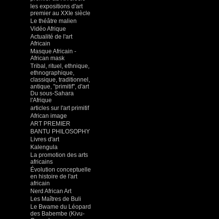
les expositions d'art
premier au XXIe siècle
Le théâtre malien
Vidéo Afrique
Actualité de l'art
Africain
Masque Africain -
African mask
Tribal, rituel, ethnique,
ethnographique,
classique, traditionnel,
antique, "primitif", d'art
Du sous-Sahara
l'Afrique
articles sur l'art primitif
African image
ART PREMIER
BANTU PHILOSOPHY
Livres d'art
Kalengula
La promotion des arts
africains
Évolution conceptuelle
en histoire de l'art
africain
Nerd African Art
Les Maîtres de Buli
Le Bwame du Léopard
des Babembe (Kivu-