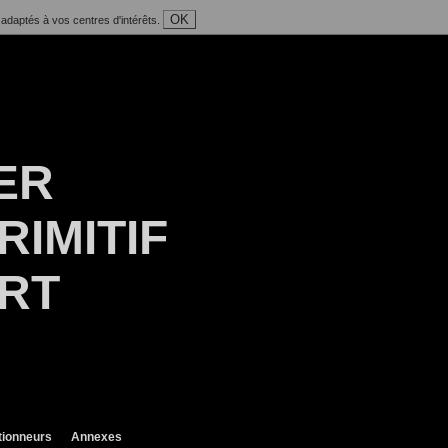
OK
 adaptés à vos centres d'intérêts.
ER
RIMITIF
ART
tionneurs
Annexes