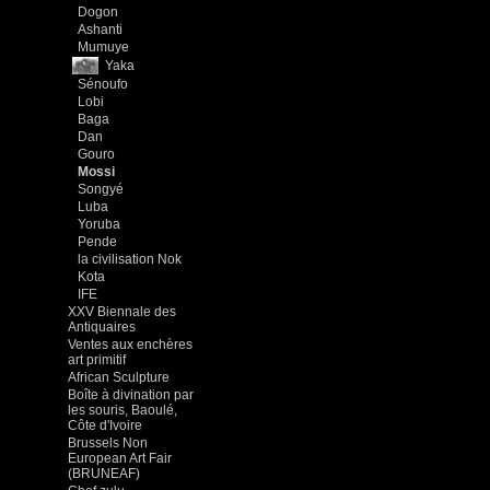
Dogon
Ashanti
Mumuye
Yaka
Sénoufo
Lobi
Baga
Dan
Gouro
Mossi
Songyé
Luba
Yoruba
Pende
la civilisation Nok
Kota
IFE
XXV Biennale des
Antiquaires
Ventes aux enchères
art primitif
African Sculpture
Boîte à divination par
les souris, Baoulé,
Côte d'Ivoire
Brussels Non
European Art Fair
(BRUNEAF)