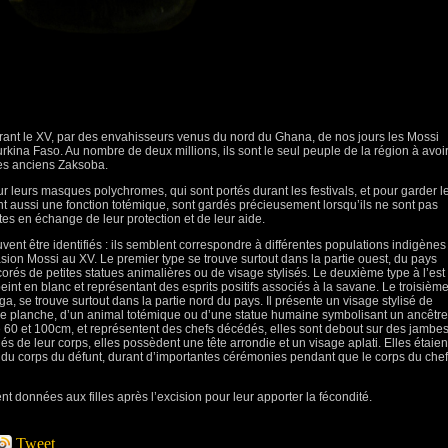
rant le XV, par des envahisseurs venus du nord du Ghana, de nos jours les Mossi
urkina Faso. Au nombre de deux millions, ils sont le seul peuple de la région à avoi
les anciens Zaksoba.
 leurs masques polychromes, qui sont portés durant les festivals, et pour garder l
t aussi une fonction totémique, sont gardés précieusement lorsqu’ils ne sont pas
rtes en échange de leur protection et de leur aide.
vent être identifiés : ils semblent correspondre à différentes populations indigènes
asion Mossi au XV. Le premier type se trouve surtout dans la partie ouest, du pays
és de petites statues animalières ou de visage stylisés. Le deuxième type à l’est
eint en blanc et représentant des esprits positifs associés à la savane. Le troisièm
 se trouve surtout dans la partie nord du pays. Il présente un visage stylisé de
e planche, d’un animal totémique ou d’une statue humaine symbolisant un ancêtre
e 60 et 100cm, et représentent des chefs décédés, elles sont debout sur des jambe
s de leur corps, elles possèdent une tête arrondie et un visage aplati. Elles étaien
du corps du défunt, durant d’importantes cérémonies pendant que le corps du chef
nt données aux filles après l’excision pour leur apporter la fécondité.
Tweet