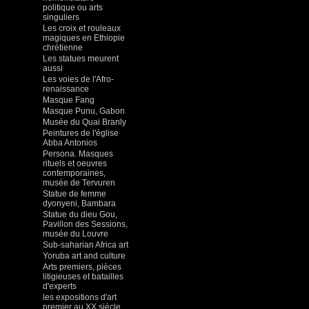
politique ou arts
singuliers
Les croix et rouleaux
magiques en Ethiopie
chrétienne
Les statues meurent
aussi
Les voies de l'Afro-
renaissance
Masque Fang
Masque Punu, Gabon
Musée du Quai Branly
Peintures de l'église
Abba Antonios
Persona. Masques
rituels et oeuvres
contemporaines,
musée de Tervuren
Statue de femme
dyonyeni, Bambara
Statue du dieu Gou,
Pavillon des Sessions,
musée du Louvre
Sub-saharian Africa art
Yoruba art and culture
Arts premiers, pièces
litigieuses et batailles
d'experts
les expositions d'art
premier au XX siècle