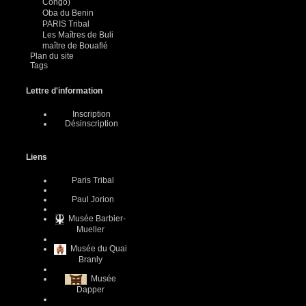
Congo)
Oba du Benin
PARIS Tribal
Les Maîtres de Buli
maître de Bouaflé
Plan du site
Tags
Lettre d'information
Inscription
Désinscription
Liens
Paris Tribal
Paul Jorion
Musée Barbier-
Mueller
Musée du Quai
Branly
Musée
Dapper