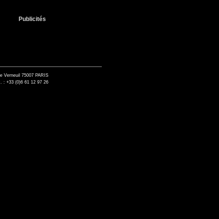
Publicités
de Verneuil 75007 PARIS
. : +33 (0)6 61 12 97 26