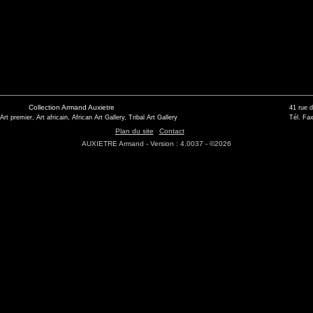
Collection Armand Auxietre
41 rue 
 Art premier, Art africain, African Art Gallery, Tribal Art Gallery
Tél. Fax
Plan du site
Contact
AUXIETRE Armand - Version : 4.0037 - ©2026