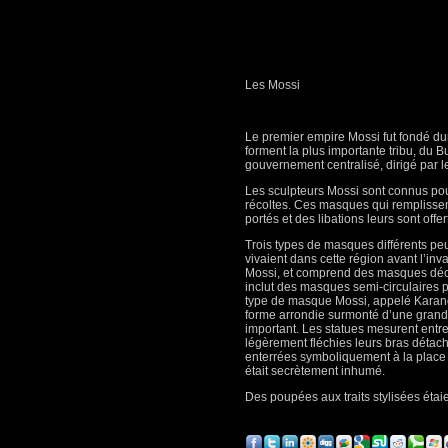
Les Mossi
Le premier empire Mossi fut fondé du
forment la plus importante tribu, du B
gouvernement centralisé, dirigé par 
Les sculpteurs Mossi sont connus pour
récoltes. Ces masques qui remplissen
portés et des libations leurs sont offe
Trois types de masques différents peu
vivaient dans cette région avant l’inv
Mossi, et comprend des masques décor
inclut des masques semi-circulaires p
type de masque Mossi, appelé Karanga,
forme arrondie surmonté d’une grand
important. Les statues mesurent entr
légèrement fléchies leurs bras détaché
enterrées symboliquement à la place 
était secrètement inhumé.
Des poupées aux traits stylisées étaie