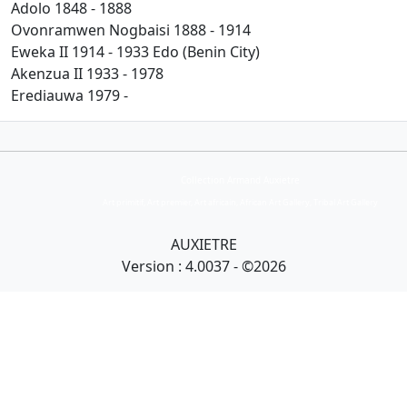
Adolo
1848 - 1888
Ovonramwen Nogbaisi
1888 - 1914
Eweka II
1914 - 1933
Edo (Benin City)
Akenzua II
1933 - 1978
Erediauwa
1979 -
Collection Armand Auxietre
Art primitif, Art premier, Art africain, African Art Gallery, Tribal Art Gallery
AUXIETRE
Version : 4.0037 - ©2026