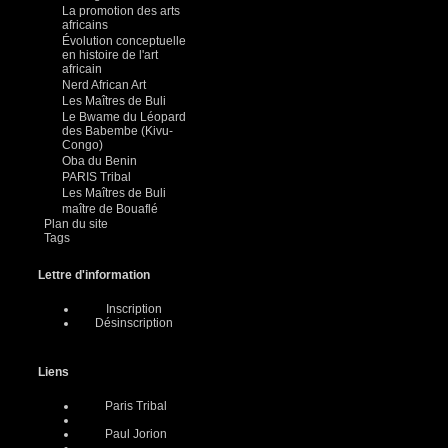
La promotion des arts
africains
Évolution conceptuelle
en histoire de l'art
africain
Nerd African Art
Les Maîtres de Buli
Le Bwame du Léopard
des Babembe (Kivu-
Congo)
Oba du Benin
PARIS Tribal
Les Maîtres de Buli
maître de Bouaflé
Plan du site
Tags
Lettre d'information
Inscription
Désinscription
Liens
Paris Tribal
Paul Jorion