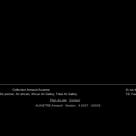
Collection Armand Auxietre
41 rue 
 Art premier, Art africain, African Art Gallery, Tribal Art Gallery
Tél. Fax
Plan du site
Contact
AUXIETRE Armand - Version : 4.0037 - ©2026