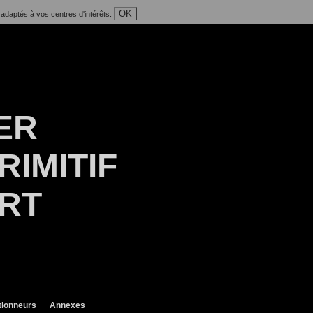
OK
 adaptés à vos centres d'intérêts.
ER
RIMITIF
ART
tionneurs
Annexes