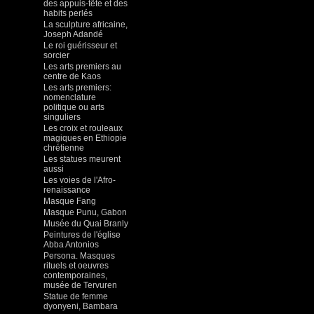
des appuis-tête et des
habits perlés
La sculpture africaine,
Joseph Adandé
Le roi guérisseur et
sorcier
Les arts premiers au
centre de Kaos
Les arts premiers:
nomenclature
politique ou arts
singuliers
Les croix et rouleaux
magiques en Ethiopie
chrétienne
Les statues meurent
aussi
Les voies de l'Afro-
renaissance
Masque Fang
Masque Punu, Gabon
Musée du Quai Branly
Peintures de l'église
Abba Antonios
Persona. Masques
rituels et oeuvres
contemporaines,
musée de Tervuren
Statue de femme
dyonyeni, Bambara