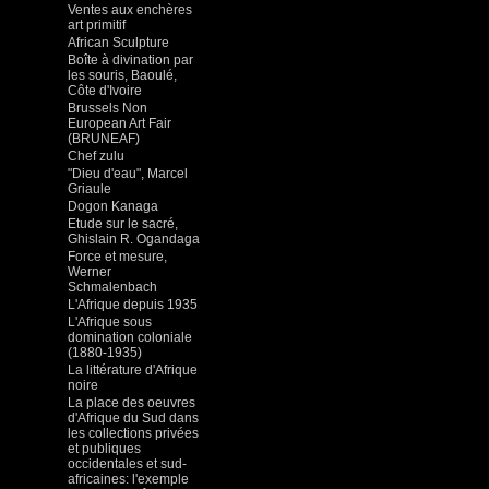
Ventes aux enchères
art primitif
African Sculpture
Boîte à divination par
les souris, Baoulé,
Côte d'Ivoire
Brussels Non
European Art Fair
(BRUNEAF)
Chef zulu
"Dieu d'eau", Marcel
Griaule
Dogon Kanaga
Etude sur le sacré,
Ghislain R. Ogandaga
Force et mesure,
Werner
Schmalenbach
L'Afrique depuis 1935
L'Afrique sous
domination coloniale
(1880-1935)
La littérature d'Afrique
noire
La place des oeuvres
d'Afrique du Sud dans
les collections privées
et publiques
occidentales et sud-
africaines: l'exemple