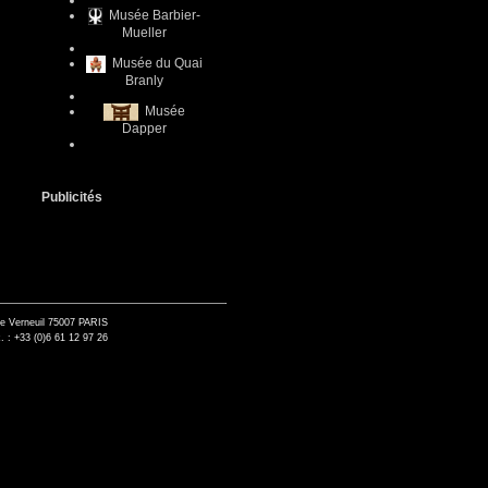
Musée Barbier-
Mueller
Musée du Quai
Branly
Musée
Dapper
Publicités
de Verneuil 75007 PARIS
. : +33 (0)6 61 12 97 26