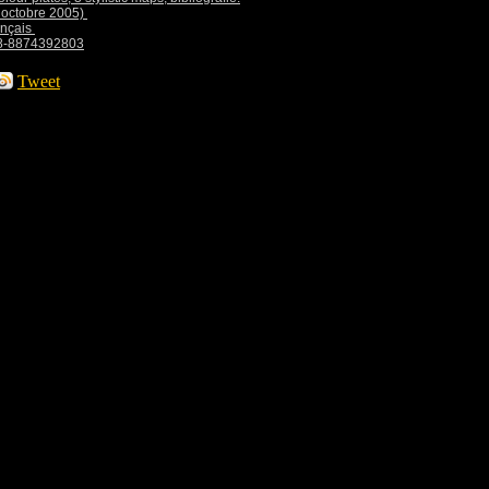
8 octobre 2005)
ançais
78-8874392803
Tweet