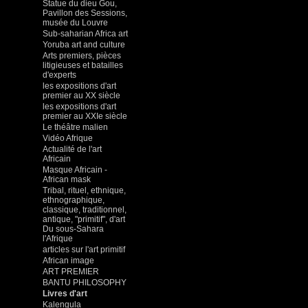
Statue du dieu Gou,
Pavillon des Sessions,
musée du Louvre
Sub-saharian Africa art
Yoruba art and culture
Arts premiers, pièces
litigieuses et batailles
d'experts
les expositions d'art
premier au XX siècle
les expositions d'art
premier au XXIe siècle
Le théâtre malien
Vidéo Afrique
Actualité de l'art
Africain
Masque Africain -
African mask
Tribal, rituel, ethnique,
ethnographique,
classique, traditionnel,
antique, "primitif", d'art
Du sous-Sahara
l'Afrique
articles sur l'art primitif
African image
ART PREMIER
BANTU PHILOSOPHY
Livres d'art
Kalengula