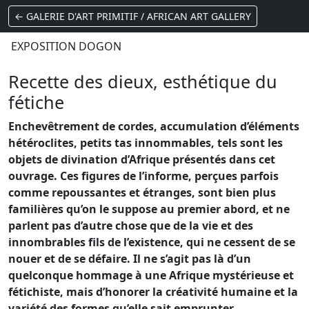
← GALERIE D'ART PRIMITIF / AFRICAN ART GALLERY
EXPOSITION DOGON
Recette des dieux, esthétique du
fétiche
Enchevêtrement de cordes, accumulation d’éléments
hétéroclites, petits tas innommables, tels sont les
objets de divination d’Afrique présentés dans cet
ouvrage. Ces figures de l’informe, perçues parfois
comme repoussantes et étranges, sont bien plus
familières qu’on le suppose au premier abord, et ne
parlent pas d’autre chose que de la vie et des
innombrables fils de l’existence, qui ne cessent de se
nouer et de se défaire. Il ne s’agit pas là d’un
quelconque hommage à une Afrique mystérieuse et
fétichiste, mais d’honorer la créativité humaine et la
variété des formes qu’elle sait emprunter.