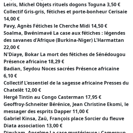
Leiris, Michel Objets rituels dogons Toguna 3,50 €
Collectif Gris-gris, fétiches et porte-bonheur Cerisaie
14,00 €
Pavy, Agnès Fétiches le Cherche Midi 14,50 €
Soalma, Bwénimavé La case aux fétiches : légendes
des savanes d'Afrique (Burkina-Niger) L'Harmattan
22,00 €
N'Diaye, Bokar La mort des fétiches de Sénédougou
Présence africaine 18,29 €
Badian, Seydou Noces sacrées Présence africaine
6,10 €
Collectif L'essentiel de la sagesse africaine Presses du
Chatelêt 12,00 €
Hergé Tintin au Congo Casterman 17,95 €
Geoffroy-Schneiter Bérénice, Jean Christine Ekomi, le
messager des esprits Dapper 11,00 €
Gabriel Kinsa, Zaü, François place Sorcier du fleuve
Diata association 13,00 €
Djeukam, Anselme La case mystérieuse : Cameroun