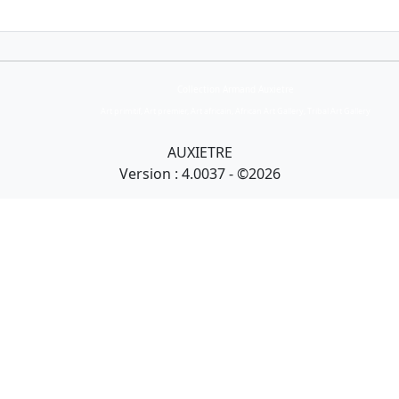
Collection Armand Auxietre
Art primitif, Art premier, Art africain, African Art Gallery, Tribal Art Gallery
AUXIETRE
Version : 4.0037 - ©2026