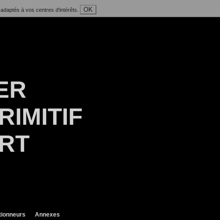
OK
 adaptés à vos centres d'intérêts.
ER
RIMITIF
ART
tionneurs
Annexes