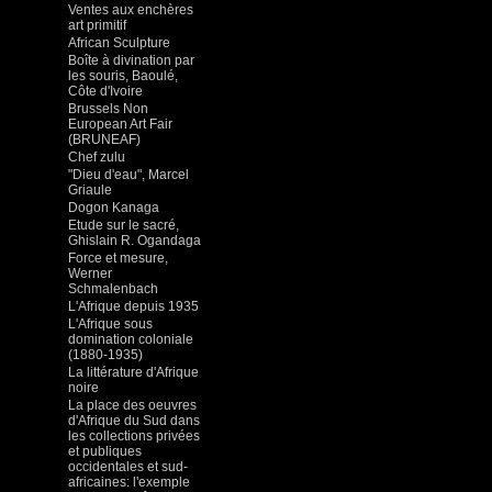
Ventes aux enchères
art primitif
African Sculpture
Boîte à divination par
les souris, Baoulé,
Côte d'Ivoire
Brussels Non
European Art Fair
(BRUNEAF)
Chef zulu
"Dieu d'eau", Marcel
Griaule
Dogon Kanaga
Etude sur le sacré,
Ghislain R. Ogandaga
Force et mesure,
Werner
Schmalenbach
L'Afrique depuis 1935
L'Afrique sous
domination coloniale
(1880-1935)
La littérature d'Afrique
noire
La place des oeuvres
d'Afrique du Sud dans
les collections privées
et publiques
occidentales et sud-
africaines: l'exemple