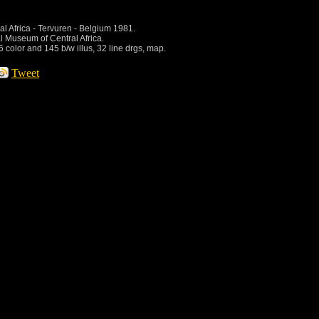
 Africa - Tervuren - Belgium 1981.
al Museum of Central Africa.
6 color and 145 b/w illus, 32 line drgs, map.
Tweet