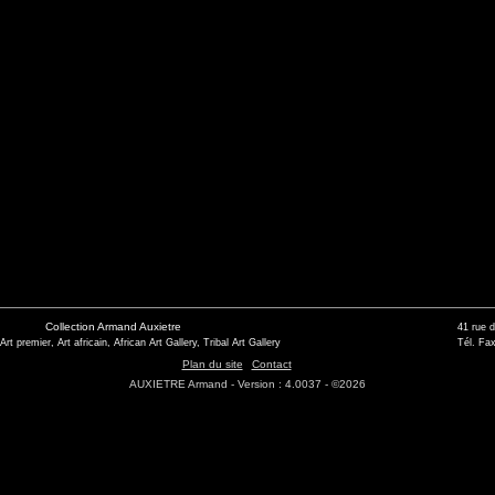
Collection Armand Auxietre
41 rue 
 Art premier, Art africain, African Art Gallery, Tribal Art Gallery
Tél. Fax
Plan du site
Contact
AUXIETRE Armand - Version : 4.0037 - ©2026