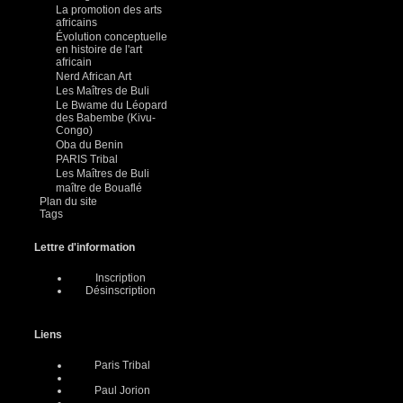
La promotion des arts
africains
Évolution conceptuelle
en histoire de l'art
africain
Nerd African Art
Les Maîtres de Buli
Le Bwame du Léopard
des Babembe (Kivu-
Congo)
Oba du Benin
PARIS Tribal
Les Maîtres de Buli
maître de Bouaflé
Plan du site
Tags
Lettre d'information
Inscription
Désinscription
Liens
Paris Tribal
Paul Jorion