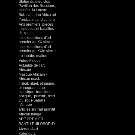
Statue du dieu Gou,
Pavillon des Sessions,
musée du Louvre
Sub-saharian Africa art
Yoruba art and culture
Arts premiers, pièces
litigieuses et batailles
d'experts
les expositions d'art
premier au XX siècle
les expositions d'art
premier au XXIe siècle
Le théâtre malien
Vidéo Afrique
Actualité de l'art
Africain
Masque Africain -
African mask
Tribal, rituel, ethnique,
ethnographique,
classique, traditionnel,
antique, "primitif", d'art
Du sous-Sahara
l'Afrique
articles sur l'art primitif
African image
ART PREMIER
BANTU PHILOSOPHY
Livres d'art
Kalengula