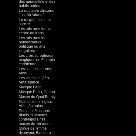
des appuis-tête et des
habits perlés
La sculpture africaine,
Joseph Adandé
Le roi guérisseur et
sorcier
Les arts premiers au
centre de Kaos
Les arts premiers:
nomenclature
politique ou arts
singuliers
Les croix et rouleaux
magiques en Ethiopie
chrétienne
Les statues meurent
aussi
Les voies de l'Afro-
renaissance
Masque Fang
Masque Punu, Gabon
Musée du Quai Branly
Peintures de l'église
Abba Antonios
Persona. Masques
rituels et oeuvres
contemporaines,
musée de Tervuren
Statue de femme
dyonyeni, Bambara