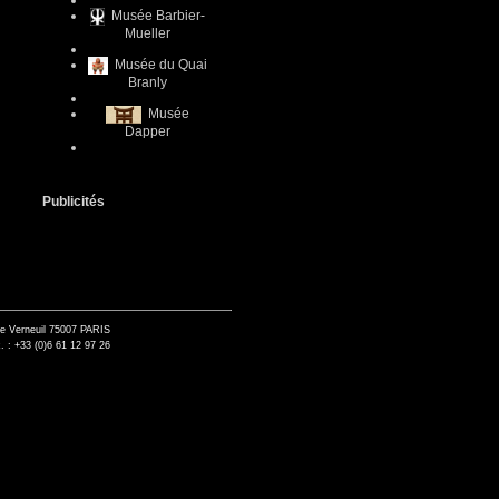
Musée Barbier-
Mueller
Musée du Quai
Branly
Musée
Dapper
Publicités
de Verneuil 75007 PARIS
. : +33 (0)6 61 12 97 26