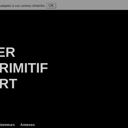
OK
 adaptés à vos centres d'intérêts.
ER
RIMITIF
ART
tionneurs
Annexes