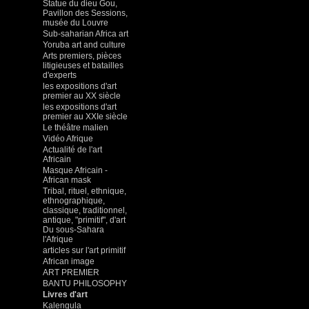
Statue du dieu Gou,
Pavillon des Sessions,
musée du Louvre
Sub-saharian Africa art
Yoruba art and culture
Arts premiers, pièces
litigieuses et batailles
d'experts
les expositions d'art
premier au XX siècle
les expositions d'art
premier au XXIe siècle
Le théâtre malien
Vidéo Afrique
Actualité de l'art
Africain
Masque Africain -
African mask
Tribal, rituel, ethnique,
ethnographique,
classique, traditionnel,
antique, "primitif", d'art
Du sous-Sahara
l'Afrique
articles sur l'art primitif
African image
ART PREMIER
BANTU PHILOSOPHY
Livres d'art
Kalengula