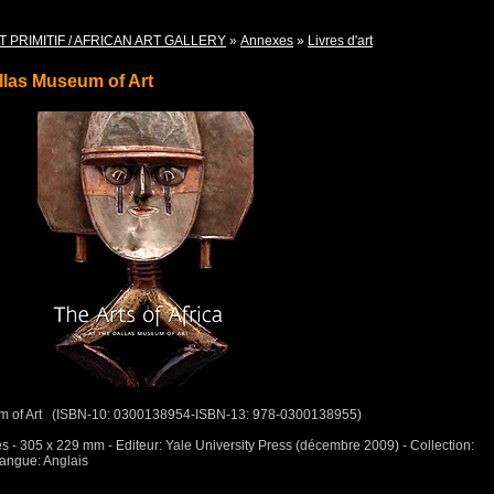
T PRIMITIF / AFRICAN ART GALLERY
»
Annexes
»
Livres d'art
allas Museum of Art
seum of Art (ISBN-10: 0300138954-ISBN-13: 978-0300138955)
ges - 305 x 229 mm - Editeur: Yale University Press (décembre 2009) - Collection:
Langue: Anglais