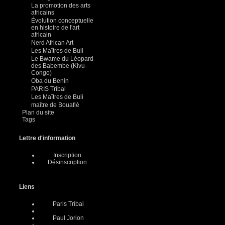
La promotion des arts
africains
Évolution conceptuelle
en histoire de l'art
africain
Nerd African Art
Les Maîtres de Buli
Le Bwame du Léopard
des Babembe (Kivu-
Congo)
Oba du Benin
PARIS Tribal
Les Maîtres de Buli
maître de Bouaflé
Plan du site
Tags
Lettre d'information
Inscription
Désinscription
Liens
Paris Tribal
Paul Jorion