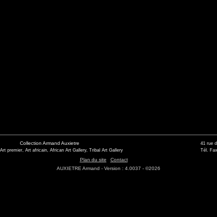
Collection Armand Auxietre
41 rue 
 Art premier, Art africain, African Art Gallery, Tribal Art Gallery
Tél. Fax
Plan du site
Contact
AUXIETRE Armand - Version : 4.0037 - ©2026