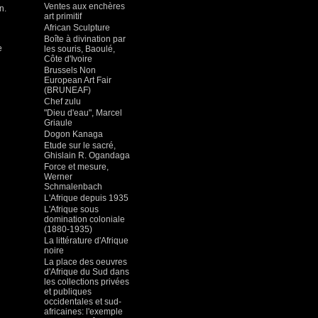
Ventes aux enchères
n.
art primitif
African Sculpture
Boîte à divination par
e
les souris, Baoulé,
Côte d'Ivoire
Brussels Non
European Art Fair
(BRUNEAF)
Chef zulu
"Dieu d'eau", Marcel
Griaule
Dogon Kanaga
Etude sur le sacré,
Ghislain R. Ogandaga
Force et mesure,
Werner
Schmalenbach
L'Afrique depuis 1935
L'Afrique sous
domination coloniale
(1880-1935)
La littérature d'Afrique
noire
La place des oeuvres
d'Afrique du Sud dans
les collections privées
et publiques
occidentales et sud-
africaines: l'exemple