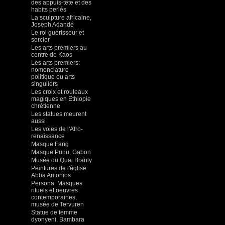
des appuis-tête et des
habits perlés
La sculpture africaine,
Joseph Adandé
Le roi guérisseur et
sorcier
Les arts premiers au
centre de Kaos
Les arts premiers:
nomenclature
politique ou arts
singuliers
Les croix et rouleaux
magiques en Ethiopie
chrétienne
Les statues meurent
aussi
Les voies de l'Afro-
renaissance
Masque Fang
Masque Punu, Gabon
Musée du Quai Branly
Peintures de l'église
Abba Antonios
Persona. Masques
rituels et oeuvres
contemporaines,
musée de Tervuren
Statue de femme
dyonyeni, Bambara