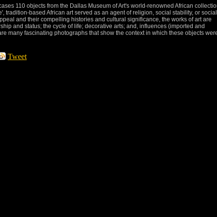
wcases 110 objects from the Dallas Museum of Art's world-renowned African collectio
e', tradition-based African art served as an agent of religion, social stability, or social
ppeal and their compelling histories and cultural significance, the works of art are
ip and status; the cycle of life; decorative arts; and, influences (imported and
 are many fascinating photographs that show the context in which these objects wer
Tweet