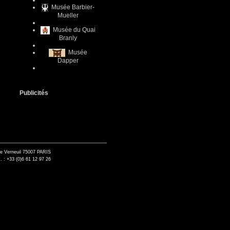
Musée Barbier-
Mueller
Musée du Quai
Branly
Musée
Dapper
Publicités
de Verneuil 75007 PARIS
. : +33 (0)6 61 12 97 26