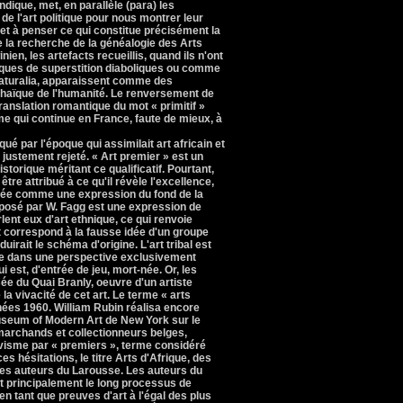
ndique, met, en parallèle (para) les
de l'art politique pour nous montrer leur
 et à penser ce qui constitue précisément la
e la recherche de la généalogie des Arts
ien, les artefacts recueillis, quand ils n'ont
ues de superstition diaboliques ou comme
Naturalia, apparaissent comme des
chaïque de l'humanité. Le renversement de
translation romantique du mot « primitif »
 qui continue en France, faute de mieux, à
squé par l'époque qui assimilait art africain et
é justement rejeté. « Art premier » est un
storique méritant ce qualificatif. Pourtant,
 être attribué à ce qu'il révèle l'excellence,
érée comme une expression du fond de la
roposé par W. Fagg est une expression de
arlent eux d'art ethnique, ce qui renvoie
t correspond à la fausse idée d'un groupe
irait le schéma d'origine. L'art tribal est
erme dans une perspective exclusivement
i est, d'entrée de jeu, mort-née. Or, les
ée du Quai Branly, oeuvre d'un artiste
la vivacité de cet art. Le terme « arts
nnées 1960. William Rubin réalisa encore
useum of Modern Art de New York sur le
marchands et collectionneurs belges,
tivisme par « premiers », terme considéré
 hésitations, le titre Arts d'Afrique, des
les auteurs du Larousse. Les auteurs du
 principalement le long processus de
 tant que preuves d'art à l'égal des plus