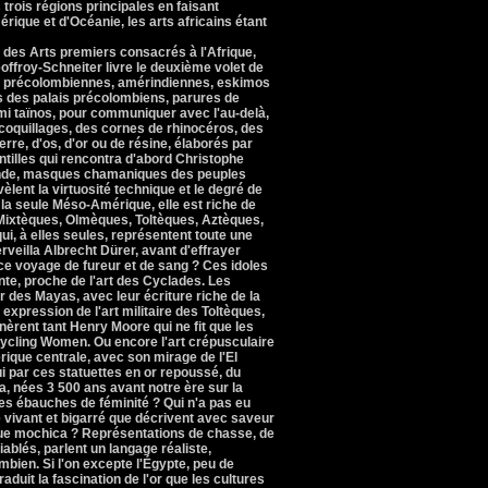
trois régions principales en faisant
érique et d'Océanie, les arts africains étant
des Arts premiers consacrés à l'Afrique,
eoffroy-Schneiter livre le deuxième volet de
ns précolombiennes, amérindiennes, eskimos
s des palais précolombiens, parures de
i taïnos, pour communiquer avec l'au-delà,
coquillages, des cornes de rhinocéros, des
erre, d'os, d'or ou de résine, élaborés par
tilles qui rencontra d'abord Christophe
nde, masques chamaniques des peuples
èlent la virtuosité technique et le degré de
à la seule Méso-Amérique, elle est riche de
Mixtèques, Olmèques, Toltèques, Aztèques,
, à elles seules, représentent toute une
veilla Albrecht Dürer, avant d'effrayer
ce voyage de fureur et de sang ? Ces idoles
nte, proche de l'art des Cyclades. Les
r des Mayas, avec leur écriture riche de la
 expression de l'art militaire des Toltèques,
èrent tant Henry Moore qui ne fit que les
cycling Women. Ou encore l'art crépusculaire
rique centrale, avec son mirage de l'El
 par ces statuettes en or repoussé, du
a, nées 3 500 ans avant notre ère sur la
res ébauches de féminité ? Qui n'a pas eu
 vivant et bigarré que décrivent avec saveur
ue mochica ? Représentations de chasse, de
iablés, parlent un langage réaliste,
mbien. Si l'on excepte l'Égypte, peu de
raduit la fascination de l'or que les cultures