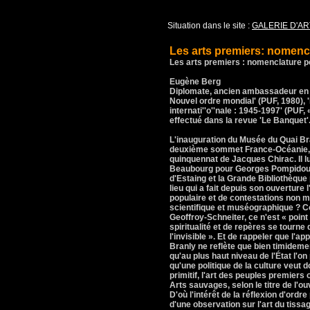
Situation dans le site :
GALERIE D'AR
Les arts premiers: nomencl
Les arts premiers : nomenclature pol
Eugène Berg
Diplomate, ancien ambassadeur en N
Nouvel ordre mondial' (PUF, 1980), 
internati''o''nale : 1945-1997' (PUF,
effectué dans la revue 'Le Banquet'
L'inauguration du Musée du Quai Br
deuxième sommet France-Océanie, 
quinquennat de Jacques Chirac. Il l
Beaubourg pour Georges Pompidou,
d'Estaing et la Grande Bibliothèque
lieu qui a fait depuis son ouverture
populaire et de contestations non 
scientifique et muséographique ? C
Geoffroy-Schneiter, ce n'est « poin
spiritualité et de repères se tour
l'invisible ». Et de rappeler que l'
Branly ne reflète que bien timideme
qu'au plus haut niveau de l'État l'o
qu'une politique de la culture veut do
primitif, l'art des peuples premiers o
Arts sauvages, selon le titre de l'
D'où l'intérêt de la réflexion d'ordr
d'une observation sur l'art du tissage