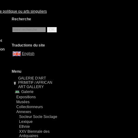
 politique ou arts singuliers
Recherche
OK
et
Traductions du site
ion
English
Menu
GALERIE D'ART
PRIMITIF / AFRICAN
ART GALLERY
Galerie
Expositions
Musées
Collectionneurs
Annexes
Socleur Socle Soclage
Lexique
Ethnie
XXV Biennale des
Antiquaires