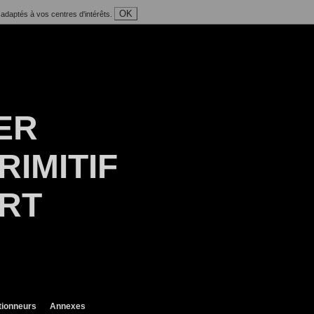
OK
 adaptés à vos centres d'intérêts.
ER
RIMITIF
ART
tionneurs
Annexes