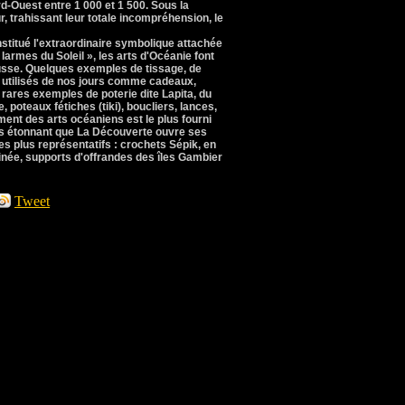
rd-Ouest entre 1 000 et 1 500. Sous la
r, trahissant leur totale incompréhension, le
stitué l'extraordinaire symbolique attachée
 larmes du Soleil », les arts d'Océanie font
rousse. Quelques exemples de tissage, de
t utilisés de nos jours comme cadeaux,
rares exemples de poterie dite Lapita, du
, poteaux fétiches (tiki), boucliers, lances,
nt des arts océaniens est le plus fourni
pas étonnant que La Découverte ouvre ses
es plus représentatifs : crochets Sépik, en
inée, supports d'offrandes des îles Gambier
Tweet