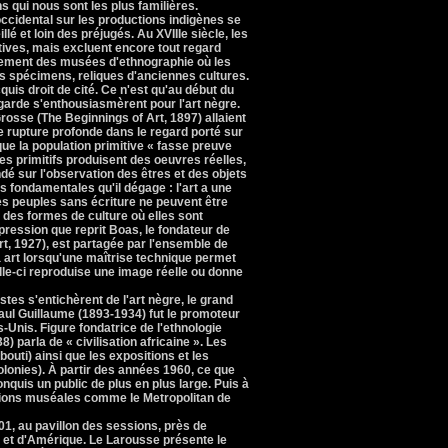
ns qui nous sont les plus familières.
occidental sur les productions indigènes se
llé et loin des préjugés. Au XVIIIe siècle, les
tives, mais excluent encore tout regard
ènement des musées d'ethnographie où les
 spécimens, reliques d'anciennes cultures.
quis droit de cité. Ce n'est qu'au début du
-garde s'enthousiasmèrent pour l'art nègre.
rosse (The Beginnings of Art, 1897) allaient
une rupture profonde dans le regard porté sur
 que la population primitive « fasse preuve
les primitifs produisent des oeuvres réelles,
dé sur l'observation des êtres et des objets
es fondamentales qu'il dégage : l'art a une
des peuples sans écriture ne peuvent être
des formes de culture où elles sont
pression que reprit Boas, le fondateur de
rt, 1927), est partagée par l'ensemble de
 a art lorsqu'une maîtrise technique permet
elle-ci reproduise une image réelle ou donne
istes s'entichèrent de l'art nègre, le grand
aul Guillaume (1893-1934) fut le promoteur
s-Unis. Figure fondatrice de l'ethnologie
 parla de « civilisation africaine ». Les
bouti) ainsi que les expositions et les
onies). À partir des années 1960, ce que
conquis un public de plus en plus large. Puis à
utions muséales comme le Metropolitan de
1, au pavillon des sessions, près de
e et d'Amérique. Le Larousse présente le