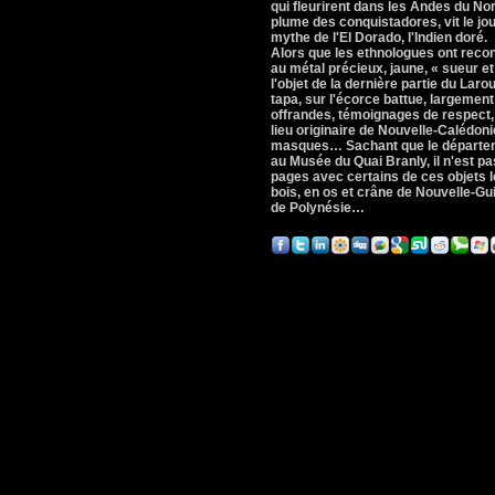
qui fleurirent dans les Andes du No
plume des conquistadores, vit le jou
mythe de l'El Dorado, l'Indien doré.
Alors que les ethnologues ont recon
au métal précieux, jaune, « sueur et
l'objet de la dernière partie du La
tapa, sur l'écorce battue, largemen
offrandes, témoignages de respect, 
lieu originaire de Nouvelle-Calédonie
masques… Sachant que le départeme
au Musée du Quai Branly, il n'est 
pages avec certains de ces objets l
bois, en os et crâne de Nouvelle-Gu
de Polynésie…