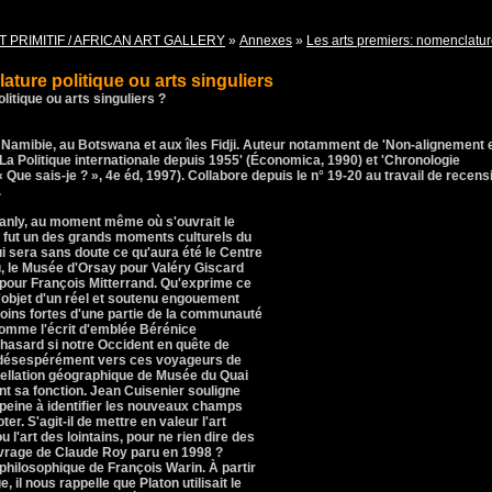
T PRIMITIF / AFRICAN ART GALLERY
»
Annexes
»
Les arts premiers: nomenclature
ature politique ou arts singuliers
itique ou arts singuliers ?
amibie, au Botswana et aux îles Fidji. Auteur notamment de 'Non-alignement 
'La Politique internationale depuis 1955' (Économica, 1990) et 'Chronologie
 « Que sais-je ? », 4e éd, 1997). Collabore depuis le n° 19-20 au travail de recens
.
anly, au moment même où s'ouvrait le
fut un des grands moments culturels du
ui sera sans doute ce qu'aura été le Centre
 le Musée d'Orsay pour Valéry Giscard
 pour François Mitterrand. Qu'exprime ce
 l'objet d'un réel et soutenu engouement
moins fortes d'une partie de la communauté
omme l'écrit d'emblée Bérénice
t hasard si notre Occident en quête de
ne désespérément vers ces voyageurs de
appellation géographique de Musée du Quai
nt sa fonction. Jean Cuisenier souligne
n peine à identifier les nouveaux champs
ter. S'agit-il de mettre en valeur l'art
u l'art des lointains, pour ne rien dire des
ouvrage de Claude Roy paru en 1998 ?
e philosophique de François Warin. À partir
, il nous rappelle que Platon utilisait le