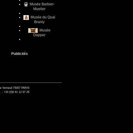
Musée Barbier-
Mueller
Musée du Quai
Branly
Musée
Dapper
Publicités
de Verneuil 75007 PARIS
. : +33 (0)6 61 12 97 26