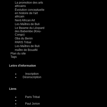
La promotion des arts
africains
Évolution conceptuelle
en histoire de l'art
africain
Nerd African Art
Les Maîtres de Buli
Le Bwame du Léopard
des Babembe (Kivu-
Congo)
Oba du Benin
PARIS Tribal
Les Maîtres de Buli
maître de Bouaflé
Plan du site
Tags
Lettre d'information
Inscription
Désinscription
Liens
Paris Tribal
Paul Jorion