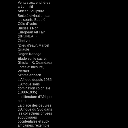
Ventes aux enchères
art primitif
African Sculpture
Boîte à divination par
les souris, Baoulé,
Côte d'Ivoire
Brussels Non
European Art Fair
(BRUNEAF)
Chef zulu
"Dieu d'eau", Marcel
Griaule
Dogon Kanaga
Etude sur le sacré,
Ghislain R. Ogandaga
Force et mesure,
Werner
Schmalenbach
L'Afrique depuis 1935
L'Afrique sous
domination coloniale
(1880-1935)
La littérature d'Afrique
noire
La place des oeuvres
d'Afrique du Sud dans
les collections privées
et publiques
occidentales et sud-
africaines: l'exemple