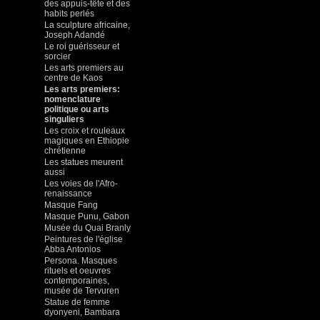
des appuis-tête et des
habits perlés
La sculpture africaine,
Joseph Adandé
Le roi guérisseur et
sorcier
Les arts premiers au
centre de Kaos
Les arts premiers:
nomenclature
politique ou arts
singuliers
Les croix et rouleaux
magiques en Ethiopie
chrétienne
Les statues meurent
aussi
Les voies de l'Afro-
renaissance
Masque Fang
Masque Punu, Gabon
Musée du Quai Branly
Peintures de l'église
Abba Antonios
Persona. Masques
rituels et oeuvres
contemporaines,
musée de Tervuren
Statue de femme
dyonyeni, Bambara