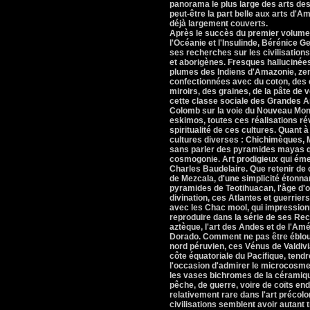
panorama le plus large des arts des 
peut-être la part belle aux arts d'Am
déjà largement couverts.
Après le succès du premier volume 
l'Océanie et l'Insulinde, Bérénice G
ses recherches sur les civilisatio
et aborigènes. Fresques hallucinée
plumes des Indiens d'Amazonie, zem
confectionnées avec du coton, des 
miroirs, des graines, de la pâte de v
cette classe sociale des Grandes An
Colomb sur la voie du Nouveau Mo
eskimos, toutes ces réalisations rév
spiritualité de ces cultures. Quant 
cultures diverses : Chichimèques, 
sans parler des pyramides mayas qui
cosmogonie. Art prodigieux qui émer
Charles Baudelaire. Que retenir de 
de Mezcala, d'une simplicité étonna
pyramides de Teotihuacan, l'âge d'o
divination, ces Atlantes et guerriers
avec les Chac mool, qui impressionn
reproduire dans la série de ses Re
aztèque, l'art des Andes et de l'Amé
Dorado. Comment ne pas être ébloui
nord péruvien, ces Vénus de Valdivi
côte équatoriale du Pacifique, tend
l'occasion d'admirer le microcosme
les vases bichromes de la céramiq
pêche, de guerre, voire de coïts end
relativement rare dans l'art précolo
civilisations semblent avoir autant t