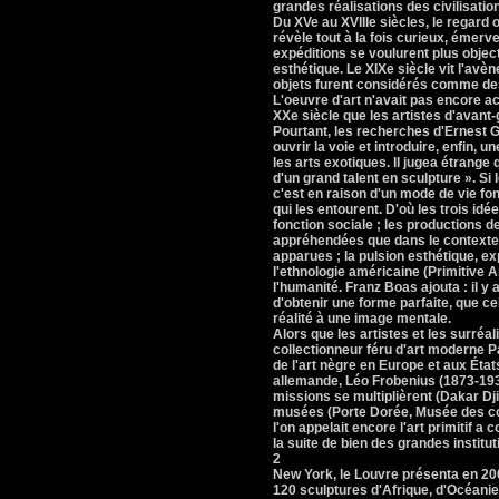
grandes réalisations des civilisatio
Du XVe au XVIIIe siècles, le regard 
révèle tout à la fois curieux, émervei
expéditions se voulurent plus objec
esthétique. Le XIXe siècle vit l'av
objets furent considérés comme des
L'oeuvre d'art n'avait pas encore ac
XXe siècle que les artistes d'avant
Pourtant, les recherches d'Ernest G
ouvrir la voie et introduire, enfin, 
les arts exotiques. Il jugea étrange
d'un grand talent en sculpture ». Si 
c'est en raison d'un mode de vie fon
qui les entourent. D'où les trois idé
fonction sociale ; les productions 
appréhendées que dans le contexte 
apparues ; la pulsion esthétique, ex
l'ethnologie américaine (Primitive A
l'humanité. Franz Boas ajouta : il y
d'obtenir une forme parfaite, que c
réalité à une image mentale.
Alors que les artistes et les surréal
collectionneur féru d'art moderne P
de l'art nègre en Europe et aux État
allemande, Léo Frobenius (1873-1938)
missions se multiplièrent (Dakar Dji
musées (Porte Dorée, Musée des col
l'on appelait encore l'art primitif a 
la suite de bien des grandes instit
2
New York, le Louvre présenta en 200
120 sculptures d'Afrique, d'Océani