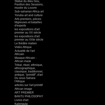
Statue du dieu Gou,
Pavillon des Sessions,
musée du Louvre
Sub-saharian Africa art
Yoruba art and culture
Arts premiers, pièces
litigieuses et batailles
d'experts
les expositions d'art
premier au XX siècle
les expositions d'art
premier au XXIe siècle
Le théâtre malien
Vidéo Afrique
Actualité de l'art
Africain
Masque Africain -
African mask
Tribal, rituel, ethnique,
ethnographique,
classique, traditionnel,
antique, "primitif", d'art
Du sous-Sahara
l'Afrique
articles sur l'art primitif
African image
ART PREMIER
BANTU PHILOSOPHY
Livres d'art
Kalengula