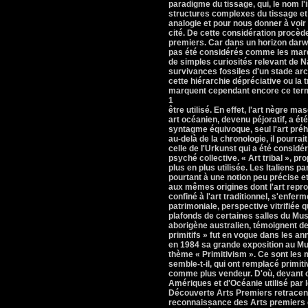
paradigme du tissage, qui, le nom l'i
structures complexes du tissage et 
analogie et pour nous donner à voir
cité. De cette considération procèd
premiers. Car dans un horizon darwin
pas été considérés comme les marq
de simples curiosités relevant de 
survivances fossiles d'un stade ar
cette hiérarchie dépréciative ou la 
marquent cependant encore ce terme
1
être utilisé. En effet, l'art nègre ma
art océanien, devenu péjoratif, a ét
syntagme équivoque, seul l'art préhi
au-delà de la chronologie, il pourrait
celle de l'Urkunst qui a été consid
psyché collective. « Art tribal », p
plus en plus utilisée. Les Italiens p
pourtant à une notion peu précise e
aux mêmes origines dont l'art reprodu
confiné à l'art traditionnel, s'enf
patrimoniale, perspective vitrifiée qu
plafonds de certaines salles du Mus
aborigène australien, témoignent de 
primitifs » fut en vogue dans les a
en 1984 sa grande exposition au M
thème « Primitivism ». Ce sont les 
semble-t-il, qui ont remplacé primi
comme plus vendeur. D'où, devant ces
Amériques et d'Océanie utilisé par 
Découverte Arts Premiers retracent
reconnaissance des Arts premiers en