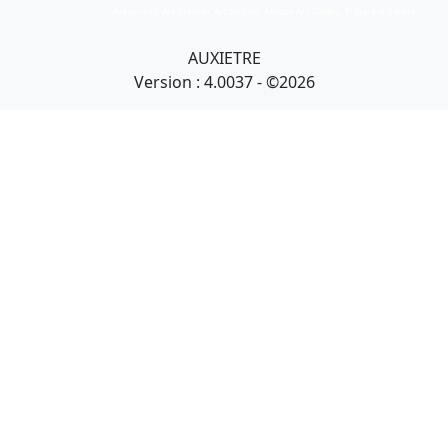
Art primitif, Art premier, Art africain, African Art Gallery, Tribal Art Gallery
AUXIETRE
Version : 4.0037 - ©2026