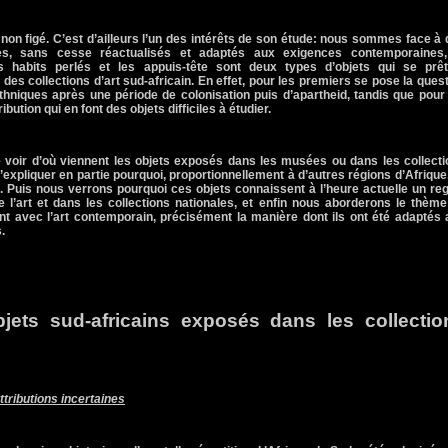
t non figé. C’est d’ailleurs l’un des intérêts de son étude: nous sommes face à
aces, sans cesse réactualisés et adaptés aux exigences contemporaines,
es habits perlés et les appuis-tête sont deux types d’objets qui se prêt
 des collections d’art sud-africain. En effet, pour les premiers se pose la ques
ethniques après une période de colonisation puis d’apartheid, tandis que pour
bution qui en font des objets difficiles à étudier.
de voir d’où viennent les objets exposés dans les musées ou dans les collect
’expliquer en partie pourquoi, proportionnellement à d’autres régions d’Afrique,
uis nous verrons pourquoi ces objets connaissent à l’heure actuelle un reg
de l’art et dans les collections nationales, et enfin nous aborderons le thèm
nt avec l’art contemporain, précisément la manière dont ils ont été adaptés
.
jets sud-africains exposés dans les collectio
ttributions incertaines