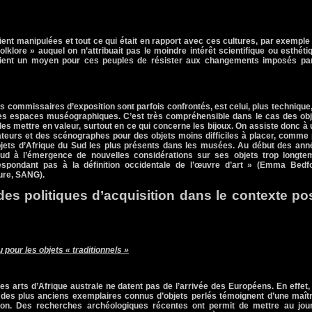
aient manipulées et tout ce qui était en rapport avec ces cultures, par exemple
olklore » auquel on n’attribuait pas le moindre intérêt scientifique ou esthéti
taient un moyen pour ces peuples de résister aux changements imposés par
s commissaires d’exposition sont parfois confrontés, est celui, plus technique
es espaces muséographiques. C’est très compréhensible dans le cas des obj
de les mettre en valeur, surtout en ce qui concerne les bijoux. On assiste donc à
ateurs et des scénographes pour des objets moins difficiles à placer, comme
objets d’Afrique du Sud les plus présents dans les musées. Au début des ann
ud à l’émergence de nouvelles considérations sur ses objets trop longte
espondant pas à la définition occidentale de l’œuvre d’art » (Emma Bedfo
ure, SANG).
des politiques d’acquisition dans le contexte pos
 pour les objets « traditionnels »
es arts d’Afrique australe ne datent pas de l’arrivée des Européens. En effet,
s des plus anciens exemplaires connus d’objets perlés témoignent d’une maît
tion. Des recherches archéologiques récentes ont permit de mettre au jour