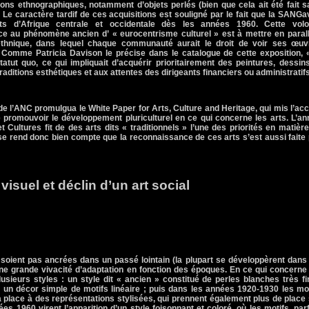
ons ethnographiques, notamment d’objets perlés (bien que cela ait été fait 
 Le caractère tardif de ces acquisitions est souligné par le fait que
la SANG
a
 d’Afrique centrale et occidentale dès les années 1960. Cette volo
ace au phénomène ancien d’ « eurocentrisme culturel » est à mettre en paral
iethnique, dans lequel chaque communauté aurait le droit de voir ses œuv
 Comme Patricia Davison le précise dans le catalogue de cette exposition,
atut quo, ce qui impliquait d’acquérir prioritairement des peintures, dessin
aditions esthétiques et aux attentes des dirigeants financiers ou administratifs
e l’ANC promulgua le White Paper for Arts, Culture and Heritage, qui mis l’ac
de promouvoir le développement pluriculturel en ce qui concerne les arts. L’a
 Cultures fit de des arts dits « traditionnels » l’une des priorités en matièr
se rend donc bien compte que la reconnaissance de ces arts s’est aussi faite
visuel et déclin d’un art social
 soient pas ancrées dans un passé lointain (la plupart se développèrent dans
ne grande vivacité d’adaptation en fonction des époques. En ce qui concerne
lusieurs styles : un style dit « ancien » constitué de perles blanches très f
 un décor simple de motifs linéaire ; puis dans les années 1920-1930 les mo
 place à des représentations stylisées, qui prennent également plus de place
nées 1960 virent l’apparition d’un style foisonnant et coloré, où les motifs, par