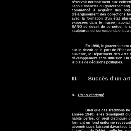
réservait normalement aux collecti
l’appui financier du gouvernement).
commencé à acquérir des objets
d’élargissement des collections f
avec la formation d’un état plur
exposées dans le musée national.
SANG
se devait de perpétuer le st
sculptures qui correspondaient au tr
En 1996, le gouvernement d
sur le devoir de la part de l’Etat 
suivante, le Départment des Arts et
développement et de diffusion. On 
le biais de décisions politiques.
III-
Succès d’un art 
A-
Un art réadapté
Bien que ces traditions ne
années 1940), elles témoignent d’u
habits perlés, on peut distinguer p
formant un fond uniforme recevant
géométriques laissent davantage la
la surface de l’objet ; enfin les an