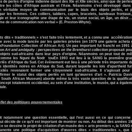
de perles d’origine indienne datant des XIe et XIIe siècles, ainsi que de perle
e les côtes d’Afrique australe et l’Asie. Néanmoins s’est développé dans 
n véritable moyen de communication par le biais des objets perlés, et p
ar les femmes. Ces colliers, tabliers, capes, bracelets, bandeaux frontaux,
e et leur iconographie une étape de vie, un statut social, un âge, un désir…
ème de communication non verbal » (E. Preston-Whyte).
s dits « traditionnels » s’est faite très lentement, et a connu une
accélératio
le avec la mode lancée par les galeries privées (en 1979 une galerie acheta
k
Foundation Collection of African Art). Un pas important fut franchi en 1991
tion
Art and ambiguity : perspectives on the Brenthurst collection
proposait pou
 objets sud-africains dans leur pays d’origine. Néanmoins on peut tout de m
 comme les Nguni du Nodr
touEn 1993 eut lieu à
la SANG
la première gra
rlés d’Afrique du Sud. Cet évènement eut lieu à une période très importante 
s identités noires en Afrique du Sud, durant laquelle les lois d’apartheid fu
ilés revenaient former une citoyenneté sud-africaine. Il s’agissait pour 
firmer le statut des objets perlés en tant qu’œuvres d’art ». Patricia Davi
, South African Museum) aborde même la très vaste question de la qualificat
concept totalement occidental, au sein d’une institution, le musée, qui a égale
tale.
reflet des politiques gouvernementales
t notamment une question essentielle, qui l’est aussi en ce qui concerne 
qui décide de ce qu’il est important de montrer ou non. Au début des années 1
e se dessine le projet de création d’un musée des « arts premiers »,
la SANG
nente une politique d’acquisition d’œuvres dites « traditionnelles », que l