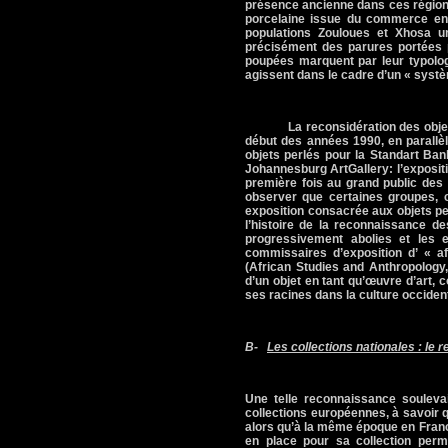
présence ancienne dans ces régions 
porcelaine issue du commerce entr
populations Zouloues et Xhosa u
précisément des parures portées p
poupées marquent par leur typologi
agissent dans le cadre d’un « syst
La reconsidération des objet
début des années 1990, en parallè
objets perlés pour
la Standart Ban
Johannesburg
Art
Gallery: l’exposi
première fois au grand public des
observer que certaines groupes,
exposition consacrée aux objets pe
l’histoire de la reconnaissance de
progressivement abolies et les ex
commissaires d’exposition d’ « af
(African Studies and Anthropology
d’un objet en tant qu’œuvre d’art, 
ses racines dans la culture occiden
B-
Les collections nationales : le 
Une telle reconnaissance soulevai
collections européennes, à savoir 
alors qu’à la même époque en Franc
en place pour sa collection perma