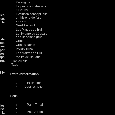
Kalengula
La promotion des arts
africains
Évolution conceptuelle
 les
en histoire de l'art
que.
africain
 le
Nerd African Art
Les Maîtres de Buli
Le Bwame du Léopard
des Babembe (Kivu-
, de
Congo)
ets
Oba du Benin
 une
PARIS Tribal
 par
Les Maîtres de Buli
ées
mps
maître de Bouaflé
rd,
Plan du site
Tags
t-
Lettre d'information
Inscription
Désinscription
Liens
Paris Tribal
 les
rise
Paul Jorion
 la