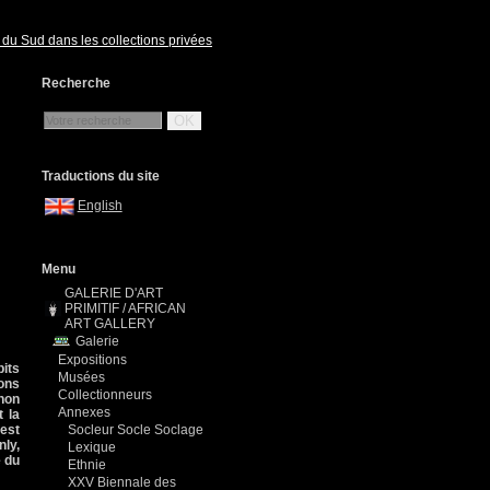
 du Sud dans les collections privées
Recherche
OK
Traductions du site
English
Menu
GALERIE D'ART
PRIMITIF / AFRICAN
ART GALLERY
Galerie
Expositions
bits
Musées
ions
Collectionneurs
 non
Annexes
 la
 est
Socleur Socle Soclage
nly,
Lexique
e du
Ethnie
XXV Biennale des