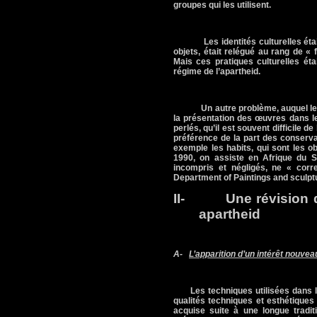
groupes qui les utilisent.
Les identités culturelles ét
objets, était relégué au rang de « f
Mais ces pratiques culturelles é
régime de l’apartheid.
Un autre problème, auquel le
la présentation des œuvres dans l
perlés, qu’il est souvent difficile 
préférence de la part des conserv
exemple les habits, qui sont les 
1990, on assiste en Afrique du S
incompris et négligés, ne « corr
Department of Paintings and sculpt
II-
Une révision 
apartheid
A-
L’apparition d’un intérêt nouveau
Les techniques utilisées dans l
qualités techniques et esthétique
acquise suite à une longue tradi