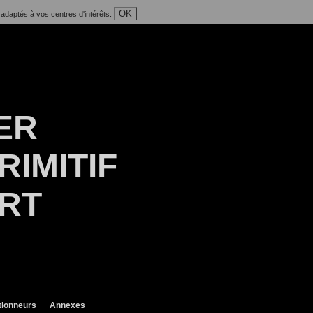
OK
 adaptés à vos centres d'intérêts.
ER
RIMITIF
ART
tionneurs
Annexes