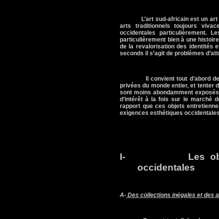
L’art sud-africain est un ar
arts traditionnels toujours viv
occidentales particulièrement. L
particulièrement bien à une histoire
de la revalorisation des identités 
seconds il s’agit de problèmes d’attri
Il convient tout d’abord 
privées du monde entier, et tenter d
sont moins abondamment exposés. P
d’intérêt à la fois sur le marché 
rapport que ces objets entretienne
exigences esthétiques occidentales
I-
Les ob
occidentales
A-
Des collections inégales et des a