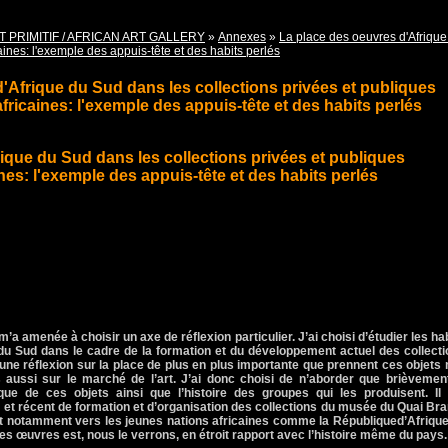
T PRIMITIF / AFRICAN ART GALLERY
»
Annexes
»
La place des oeuvres d'Afrique
aines: l'exemple des appuis-tête et des habits perlés
'Afrique du Sud dans les collections privées et publiques
fricaines: l'exemple des appuis-tête et des habits perlés
ique du Sud dans les collections privées et publiques
nes: l'exemple des appuis-tête et des habits perlés
’a amenée à choisir un axe de réflexion particulier. J’ai choisi d’étudier les ha
e du Sud dans le cadre de la formation et du développement actuel des collect
r une réflexion sur la place de plus en plus importante que prennent ces objets
ussi sur le marché de l’art. J’ai donc choisi de n’aborder que brièvement
tique de ces objets ainsi que l’histoire des groupes qui les produisent. Il
l et récent de formation et d’organisation des collections du musée du Quai Bra
 et notamment vers les jeunes nations africaines comme
la République
d’Afriqu
 des œuvres est, nous le verrons, en étroit rapport avec l’histoire même du pays.