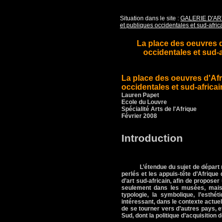
Situation dans le site :
GALERIE D'AR
et publiques occidentales et sud-afric
La place des oeuvres d
occidentales et sud-a
La place des oeuvres d'Afr
occidentales et sud-africai
Lauren Papet
Ecole du Louvre
Spécialité Arts de l'Afrique
Février 2008
Introduction
L’étendue du sujet de départ m
perlés et les appuis-tête d’Afriqu
d’art sud-africain, afin de propose
seulement dans les musées, mais a
typologie, la symbolique, l’esthé
intéressant, dans le contexte actue
de se tourner vers d’autres pays,
Sud, dont la politique d’acquisition