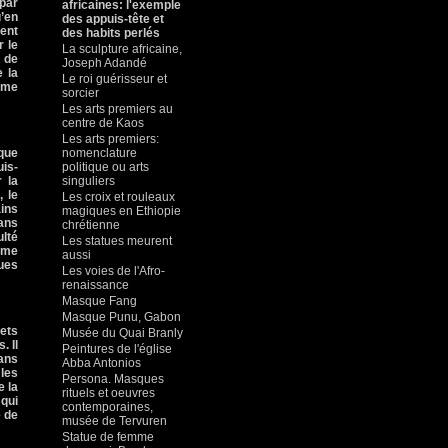
 par
africaines: l'exemple
u’en
des appuis-tête et
ment
des habits perlés
r le
La sculpture africaine,
 de
Joseph Adandé
 la
Le roi guérisseur et
même
sorcier
Les arts premiers au
centre de Kaos
Les arts premiers:
ique
nomenclature
uis-
politique ou arts
 la
singuliers
, le
Les croix et rouleaux
ains
magiques en Ethiopie
dans
chrétienne
lté
Les statues meurent
omme
aussi
ques
Les voies de l'Afro-
renaissance
Masque Fang
Masque Punu, Gabon
jets
Musée du Quai Branly
. Il
Peintures de l'église
sans
Abba Antonios
 les
Persona. Masques
e la
rituels et oeuvres
qui
contemporaines,
e de
musée de Tervuren
Statue de femme