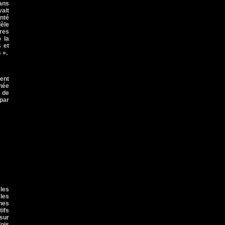
sans
vait
nté
lèle
res
 «
la
s et
 ».
cent
nnée
e de
 par
 les
 les
ines
tifs
 sur
fois