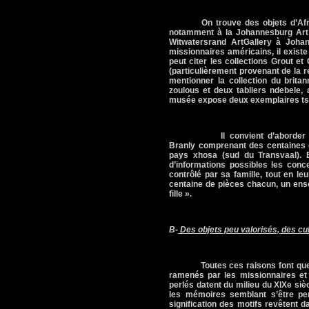
On trouve des objets d’Afr
notamment à
la Johannesburg Art
Witwatersrand
Art
Gallery à Johan
missionnaires américains, il exist
peut citer les collections Grout e
(particulièrement provenant de la r
mentionner la collection du brit
zoulous et deux tabliers ndebele, 
musée expose deux exemplaires tso
Il convient d’aborder
Branly comprenant des centaines d
pays xhosa (sud du Transvaal). 
d’informations possibles les conce
contrôlé par sa famille, tout en 
centaine de pièces chacun, un ens
fille ».
B-
Des objets peu valorisés, des cu
Toutes ces raisons font que
ramenés par les missionnaires et
perlés datent du milieu du XIXe siècl
les mémoires semblant s’être pe
signification des motifs revêtent d