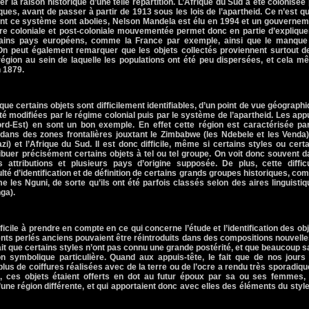
r la raison historique d’une telle répartition. L’Afrique du Sud a été colonisée
ques, avant de passer à partir de 1913 sous les lois de l’apartheid. Ce n’est q
sant ce système sont abolies, Nelson Mandela est élu en 1994 et un gouverne
oire coloniale et post-coloniale mouvementée permet donc en partie d’explique
rtains pays européens, comme
la France
par exemple, ainsi que le manque
On peut également remarquer que les objets collectés proviennent surtout de
région au sein de laquelle les populations ont été peu dispersées, et cela 
n 1879.
 que certains objets sont difficilement identifiables, d’un point de vue géograph
 été modifiées par le régime colonial puis par le système de l’apartheid. Les app
ord-Est) en sont un bon exemple. En effet cette région est caractérisée par
 dans des zones frontalières jouxtant le Zimbabwe (les Ndebele et les Venda)
) et l’Afrique du Sud. Il est donc difficile, même si certains styles ou cert
ribuer précisément certains objets à tel ou tel groupe. On voit donc souvent 
attributions et plusieurs pays d’origine supposée. De plus, cette difficu
culté d’identification et de définition de certains grands groupes historiques, c
e les Nguni, de sorte qu’ils ont été parfois classés selon des aires linguisti
ga).
ficile à prendre en compte en ce qui concerne l’étude et l’identification des ob
ents perlés anciens pouvaient être réintroduits dans des compositions nouvelles
fait que certains styles n’ont pas connu une grande postérité, et que beaucoup 
on symbolique particulière. Quand aux appuis-tête, le fait que de nos jours
s de coiffures réalisées avec de la terre ou de l’ocre a rendu très sporadiqu
s, ces objets étaient offerts en dot au futur époux par sa ou ses femmes, 
’une région différente, et qui apportaient donc avec elles des éléments du styl