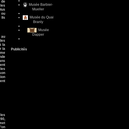
s de
Musée Barbier-
les
Mueller
lus
 ou
Musée du Quai
 Ils
Branly
Musée
Dapper
n au
 des
 à
la
r la
Publicités
ême
nde
dans
rent
les
son
ion
ment
les
990,
met
’on