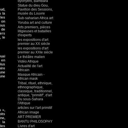
dyonyeni, Bambara
Statue du dieu Gou,
Sud,
Pavillon des Sessions,
 à
la
musée du Louvre
les
Sub-saharian Africa art
s on
Yoruba art and culture
lous
Arts premiers, pièces
e de
litigieuses et batailles
ers
d'experts
, le
les expositions d'art
premier au XX siècle
les expositions d'art
premier au XXIe siècle
uai
Le théâtre malien
 en
Vidéo Afrique
lus
Actualité de l'art
oire
Africain
’une
Masque Africain -
eune
African mask
Tribal, rituel, ethnique,
ethnographique,
classique, traditionnel,
antique, "primitif", d'art
Du sous-Sahara
l'Afrique
articles sur l'art primitif
s »,
African image
its
ART PREMIER
ine,
BANTU PHILOSOPHY
t la
 des
Livres d'art