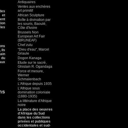
Antiquaires
Ventes aux enchères
art primitif
 des
 et
African Sculpture
ent
Boîte à divination par
tion
les souris, Baoulé,
 les
Côte d'Ivoire
Brussels Non
European Art Fair
(BRUNEAF)
Chef zulu
ions
"Dieu d'eau", Marcel
 ils
Griaule
ain
e du
Dogon Kanaga
 aux
Etude sur le sacré,
Ghislain R. Ogandaga
Force et mesure,
Werner
Schmalenbach
L'Afrique depuis 1935
L'Afrique sous
ns
domination coloniale
(1880-1935)
La littérature d'Afrique
noire
La place des oeuvres
d'Afrique du Sud
dans les collections
privées et publiques
occidentales et sud-