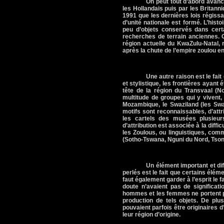
On peut tout d’abord avance
les Hollandais puis par les Britanni
1991 que les dernières lois régis
d’unité nationale est formé. L’hist
peu d’objets conservés dans ce
recherches de terrain anciennes. 
région actuelle du KwaZulu-Natal, 
après la chute de l’empire zoulou e
Une autre raison est le fait
et stylistique, les frontières ayant
tête de la région du Transvaal (N
multitude de groupes qui y vivent,
Mozambique, le Swaziland (les Swazi
motifs sont reconnaissables, d’att
les cartels des musées plusieurs 
d’attribution est associée à la diffi
les Zoulous, ou linguistiques, comm
(Sotho-Tswana, Nguni du Nord, Tson
Un élément important et dif
perlés est le fait que certains élém
faut également garder à l’esprit le 
doute n’avaient pas de significati
hommes et les femmes ne portent plu
production de tels objets. De plu
pouvaient parfois être originaires d
leur région d’origine.