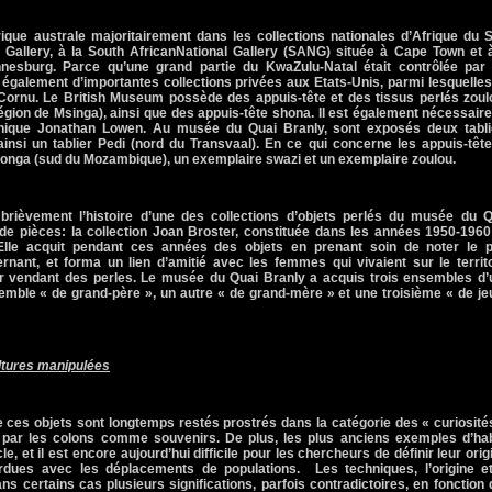
ique australe majoritairement dans les collections nationales d’Afrique du 
Gallery, à
la South African
National Gallery (SANG) située à Cape Town et
nesburg. Parce qu’une grand partie du KwaZulu-Natal était contrôlée par 
e également d’importantes collections privées aux Etats-Unis, parmi lesquelle
t Cornu. Le British Museum possède des appuis-tête et des tissus perlés zou
égion de Msinga), ainsi que des appuis-tête shona. Il est également nécessair
annique Jonathan Lowen. Au musée du Quai Branly, sont exposés deux tabli
ainsi un tablier Pedi (nord du Transvaal). En ce qui concerne les appuis-tête
nga (sud du Mozambique), un exemplaire swazi et un exemplaire zoulou.
 brièvement l’histoire d’une des collections d’objets perlés du musée du Q
e pièces: la collection Joan Broster, constituée dans les années 1950-1960
Elle acquit pendant ces années des objets en prenant soin de noter le p
rnant, et forma un lien d’amitié avec les femmes qui vivaient sur le territ
leur vendant des perles. Le musée du Quai Branly a acquis trois ensembles d
emble « de grand-père », un autre « de grand-mère » et une troisième « de j
ltures manipulées
 ces objets sont longtemps restés prostrés dans la catégorie des « curiosité
 par les colons comme souvenirs. De plus, les plus anciens exemples d’hab
e, et il est encore aujourd’hui difficile pour les chercheurs de définir leur orig
rdues avec les déplacements de populations.
Les techniques, l’origine e
ans certains cas plusieurs significations, parfois contradictoires, en fonction