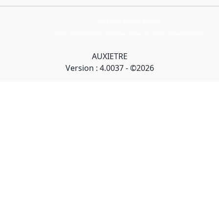
Collection Armand Auxietre
Art primitif, Art premier, Art africain, African Art Gallery, Tribal Art Gallery
AUXIETRE
Version : 4.0037 - ©2026